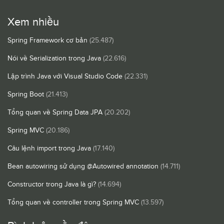
Xem nhiều
Spring Framework cơ bản
(25.487)
Nói về Serialization trong Java
(22.616)
Lập trình Java với Visual Studio Code
(22.331)
Spring Boot
(21.413)
Tổng quan về Spring Data JPA
(20.202)
Spring MVC
(20.186)
Câu lệnh import trong Java
(17.140)
Bean autowiring sử dụng @Autowired annotation
(14.711)
Constructor trong Java là gì?
(14.694)
Tổng quan về controller trong Spring MVC
(13.597)