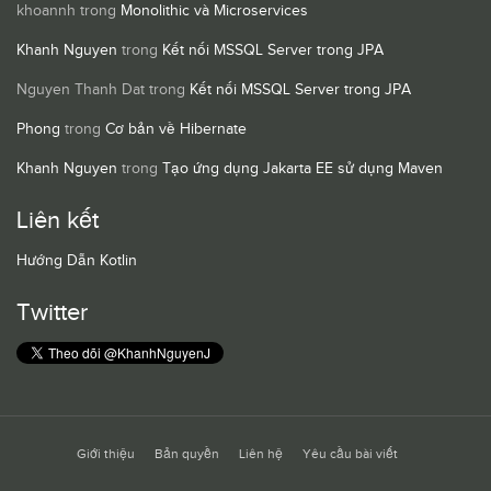
khoannh
trong
Monolithic và Microservices
Khanh Nguyen
trong
Kết nối MSSQL Server trong JPA
Nguyen Thanh Dat
trong
Kết nối MSSQL Server trong JPA
Phong
trong
Cơ bản về Hibernate
Khanh Nguyen
trong
Tạo ứng dụng Jakarta EE sử dụng Maven
Liên kết
Hướng Dẫn Kotlin
Twitter
Giới thiệu
Bản quyền
Liên hệ
Yêu cầu bài viết