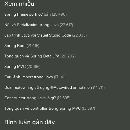
Xem nhiều
Spring Framework cơ bản
(25.490)
Nói về Serialization trong Java
(22.617)
Lập trình Java với Visual Studio Code
(22.333)
Spring Boot
(21.415)
Tổng quan về Spring Data JPA
(20.202)
Spring MVC
(20.186)
Câu lệnh import trong Java
(17.141)
Bean autowiring sử dụng @Autowired annotation
(14.711)
Constructor trong Java là gì?
(14.695)
Tổng quan về controller trong Spring MVC
(13.597)
Bình luận gần đây