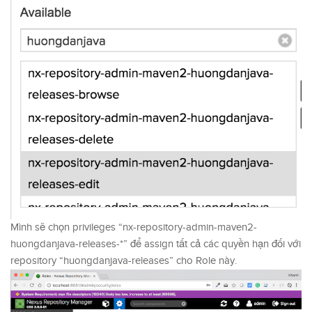
Mình sẽ chọn privileges “nx-repository-admin-maven2-
huongdanjava-releases-*” để assign tất cả các quyền hạn đối với
repository “huongdanjava-releases” cho Role này.