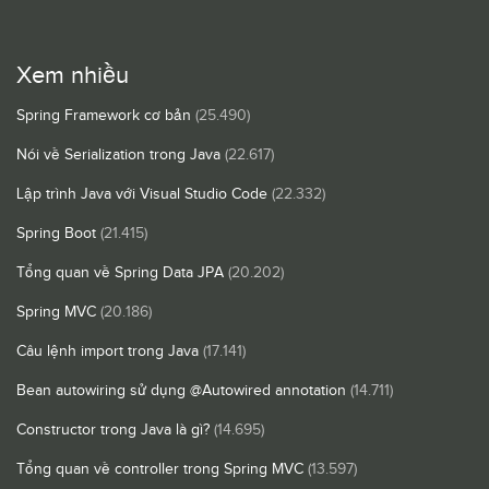
Xem nhiều
Spring Framework cơ bản
(25.490)
Nói về Serialization trong Java
(22.617)
Lập trình Java với Visual Studio Code
(22.332)
Spring Boot
(21.415)
Tổng quan về Spring Data JPA
(20.202)
Spring MVC
(20.186)
Câu lệnh import trong Java
(17.141)
Bean autowiring sử dụng @Autowired annotation
(14.711)
Constructor trong Java là gì?
(14.695)
Tổng quan về controller trong Spring MVC
(13.597)