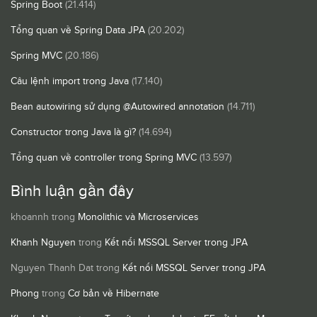
Spring Boot
(21.414)
Tổng quan về Spring Data JPA
(20.202)
Spring MVC
(20.186)
Câu lệnh import trong Java
(17.140)
Bean autowiring sử dụng @Autowired annotation
(14.711)
Constructor trong Java là gì?
(14.694)
Tổng quan về controller trong Spring MVC
(13.597)
Bình luận gần đây
khoannh
trong
Monolithic và Microservices
Khanh Nguyen
trong
Kết nối MSSQL Server trong JPA
Nguyen Thanh Dat
trong
Kết nối MSSQL Server trong JPA
Phong
trong
Cơ bản về Hibernate