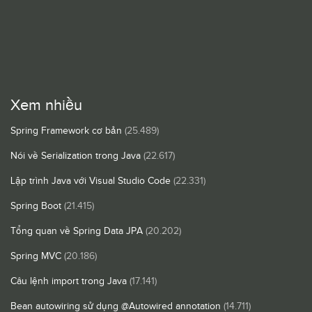
Xem nhiều
Spring Framework cơ bản
(25.489)
Nói về Serialization trong Java
(22.617)
Lập trình Java với Visual Studio Code
(22.331)
Spring Boot
(21.415)
Tổng quan về Spring Data JPA
(20.202)
Spring MVC
(20.186)
Câu lệnh import trong Java
(17.141)
Bean autowiring sử dụng @Autowired annotation
(14.711)