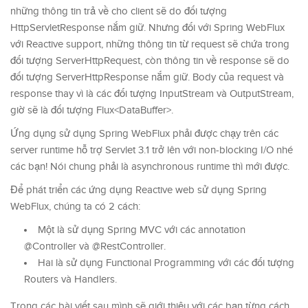
những thông tin trả về cho client sẽ do đối tượng
HttpServletResponse nắm giữ. Nhưng đối với Spring WebFlux
với Reactive support, những thông tin từ request sẽ chứa trong
đối tượng ServerHttpRequest, còn thông tin về response sẽ do
đối tượng ServerHttpResponse nắm giữ. Body của request và
response thay vì là các đối tượng InputStream và OutputStream,
giờ sẽ là đối tượng Flux<DataBuffer>.
Ứng dụng sử dụng Spring WebFlux phải được chạy trên các
server runtime hỗ trợ Servlet 3.1 trở lên với non-blocking I/O nhé
các bạn! Nói chung phải là asynchronous runtime thì mới được.
Để phát triển các ứng dụng Reactive web sử dụng Spring
WebFlux, chúng ta có 2 cách:
Một là sử dụng Spring MVC với các annotation
@Controller và @RestController.
Hai là sử dụng Functional Programming với các đối tượng
Routers và Handlers.
Trong các bài viết sau mình sẽ giới thiệu với các bạn từng cách