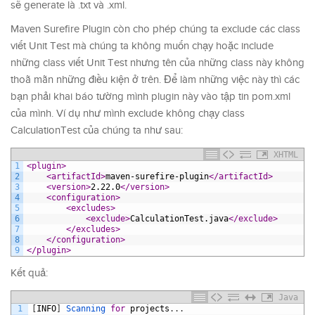
sẽ generate là .txt và .xml.
Maven Surefire Plugin còn cho phép chúng ta exclude các class
viết Unit Test mà chúng ta không muốn chạy hoặc include
những class viết Unit Test nhưng tên của những class này không
thoã mãn những điều kiện ở trên. Để làm những việc này thì các
bạn phải khai báo tường mình plugin này vào tập tin pom.xml
của mình. Ví dụ như mình exclude không chạy class
CalculationTest của chúng ta như sau:
XHTML
1
<plugin>
2
<artifactId>
maven-surefire-plugin
</artifactId>
3
<version>
2.22.0
</version>
4
<configuration>
5
<excludes>
6
<exclude>
CalculationTest.java
</exclude>
7
</excludes>
8
</configuration>
9
</plugin>
Kết quả:
Java
1
[
INFO
]
Scanning 
for
projects
.
.
.