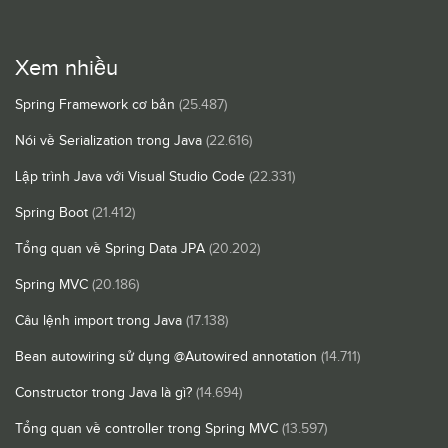
Xem nhiều
Spring Framework cơ bản
(25.487)
Nói về Serialization trong Java
(22.616)
Lập trình Java với Visual Studio Code
(22.331)
Spring Boot
(21.412)
Tổng quan về Spring Data JPA
(20.202)
Spring MVC
(20.186)
Câu lệnh import trong Java
(17.138)
Bean autowiring sử dụng @Autowired annotation
(14.711)
Constructor trong Java là gì?
(14.694)
Tổng quan về controller trong Spring MVC
(13.597)