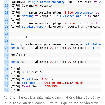
15
[
WARNING
]
Using 
platform 
encoding
(
UTF
-
8
actually
)
to
cop
16
[
INFO
]
Copying
0
resource
17
[
INFO
]
18
[
INFO
]
---
maven
-
compiler
-
plugin
:
3.8.0
:
testCompile
(
defau
19
[
INFO
]
Nothing 
to
compile
-
all 
classes 
are 
up 
to
date
20
[
INFO
]
21
[
INFO
]
---
maven
-
surefire
-
plugin
:
2.12.4
:
test
(
default
-
tes
22
[
INFO
]
Surefire 
report 
directory
:
/
Users
/
khanh
/
Working
/
Co
23
24
-------------------------------------------------------
25
T
E
S
T
S
26
-------------------------------------------------------
27
Running 
com
.
huongdanjava
.
mavensurefireplugin
.
CalculationT
28
Tests 
run
:
2
,
Failures
:
0
,
Errors
:
0
,
Skipped
:
0
,
Time 
el
29
30
Results
:
31
32
Tests 
run
:
2
,
Failures
:
0
,
Errors
:
0
,
Skipped
:
0
33
34
[
INFO
]
--------------------------------------------------
35
[
INFO
]
BUILD 
SUCCESS
36
[
INFO
]
--------------------------------------------------
37
[
INFO
]
Total 
time
:
1.641
s
38
[
INFO
]
Finished 
at
:
2018
-
10
-
10T02
:
32
:
21
+
07
:
00
39
[
INFO
]
Final
Memory
:
10M
/
155M
40
[
INFO
]
--------------------------------------------------
Rõ ràng, như các bạn thấy, mặc dù mình không khai báo bất kỳ
thứ gì liên quan đến Maven Surefire Plugin nhưng nó vẫn được