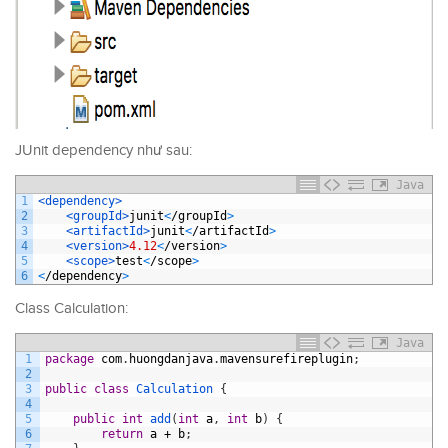
JUnit dependency như sau:
Java
1
<dependency>
2
<groupId>
junit
<
/
groupId
>
3
<artifactId>
junit
<
/
artifactId
>
4
<version>
4.12
<
/
version
>
5
<scope>
test
<
/
scope
>
6
<
/
dependency
>
Class Calculation:
Java
1
package
com
.
huongdanjava
.
mavensurefireplugin
;
2
3
public
class
Calculation
{
4
5
public
int
add
(
int
a
,
int
b
)
{
6
return
a
+
b
;