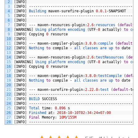
2
[
INFO
]
3
[
INFO
]
--------------------------------------------------
4
[
INFO
]
Building 
maven
-
surefire
-
plugin
0.0.1
-
SNAPSHOT
5
[
INFO
]
--------------------------------------------------
6
[
INFO
]
7
[
INFO
]
---
maven
-
resources
-
plugin
:
2.6
:
resources
(
default
-
8
[
WARNING
]
Using 
platform 
encoding
(
UTF
-
8
actually
)
to
cop
9
[
INFO
]
Copying
0
resource
10
[
INFO
]
11
[
INFO
]
---
maven
-
compiler
-
plugin
:
3.8.0
:
compile
(
default
-
c
12
[
INFO
]
Nothing 
to
compile
-
all 
classes 
are 
up 
to
date
13
[
INFO
]
14
[
INFO
]
---
maven
-
resources
-
plugin
:
2.6
:
testResources
(
defa
15
[
WARNING
]
Using 
platform 
encoding
(
UTF
-
8
actually
)
to
cop
16
[
INFO
]
Copying
0
resource
17
[
INFO
]
18
[
INFO
]
---
maven
-
compiler
-
plugin
:
3.8.0
:
testCompile
(
defau
19
[
INFO
]
Nothing 
to
compile
-
all 
classes 
are 
up 
to
date
20
[
INFO
]
21
[
INFO
]
---
maven
-
surefire
-
plugin
:
2.22.0
:
test
(
default
-
tes
22
[
INFO
]
--------------------------------------------------
23
[
INFO
]
BUILD 
SUCCESS
24
[
INFO
]
--------------------------------------------------
25
[
INFO
]
Total 
time
:
0.896
s
26
[
INFO
]
Finished 
at
:
2018
-
10
-
10T02
:
34
:
24
+
07
:
00
27
[
INFO
]
Final
Memory
:
10M
/
155M
28
[
INFO
]
--------------------------------------------------