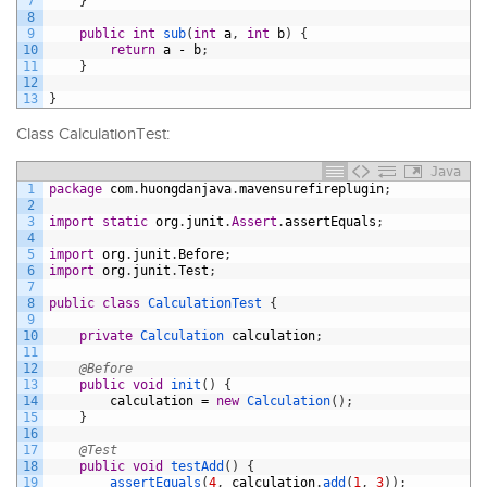
7
}
8
9
public
int
sub
(
int
a
,
int
b
)
{
10
return
a
-
b
;
11
}
12
13
}
Class CalculationTest:
Java
1
package
com
.
huongdanjava
.
mavensurefireplugin
;
2
3
import
static
org
.
junit
.
Assert
.
assertEquals
;
4
5
import
org
.
junit
.
Before
;
6
import
org
.
junit
.
Test
;
7
8
public
class
CalculationTest
{
9
10
private
Calculation 
calculation
;
11
12
@Before
13
public
void
init
(
)
{
14
calculation
=
new
Calculation
(
)
;
15
}
16
17
@Test
18
public
void
testAdd
(
)
{
19
assertEquals
(
4
,
calculation
.
add
(
1
,
3
)
)
;