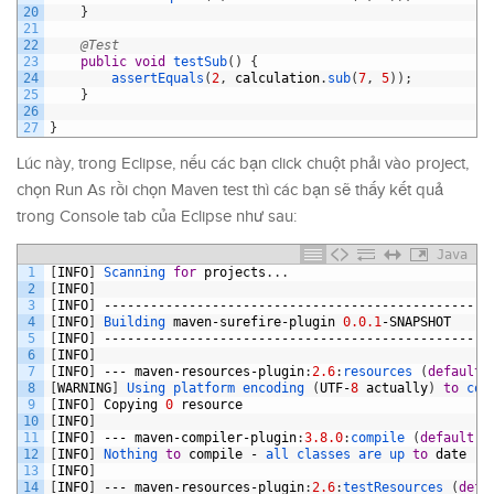
20
}
21
22
@Test
23
public
void
testSub
(
)
{
24
assertEquals
(
2
,
calculation
.
sub
(
7
,
5
)
)
;
25
}
26
27
}
Lúc này, trong Eclipse, nếu các bạn click chuột phải vào project,
chọn Run As rồi chọn Maven test thì các bạn sẽ thấy kết quả
trong Console tab của Eclipse như sau:
Java
1
[
INFO
]
Scanning 
for
projects
.
.
.
2
[
INFO
]
3
[
INFO
]
--------------------------------------------------
4
[
INFO
]
Building 
maven
-
surefire
-
plugin
0.0.1
-
SNAPSHOT
5
[
INFO
]
--------------------------------------------------
6
[
INFO
]
7
[
INFO
]
---
maven
-
resources
-
plugin
:
2.6
:
resources
(
default
-
8
[
WARNING
]
Using 
platform 
encoding
(
UTF
-
8
actually
)
to
cop
9
[
INFO
]
Copying
0
resource
10
[
INFO
]
11
[
INFO
]
---
maven
-
compiler
-
plugin
:
3.8.0
:
compile
(
default
-
c
12
[
INFO
]
Nothing 
to
compile
-
all 
classes 
are 
up 
to
date
13
[
INFO
]
14
[
INFO
]
---
maven
-
resources
-
plugin
:
2.6
:
testResources
(
defa