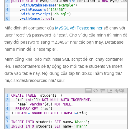
2
public
static
MySQLContainer
<
?
>
container
=
new
MySQLConta
3
.
withDatabaseName
(
"example"
)
4
.
withPassword
(
"123456"
)
5
.
withInitScript
(
"db.sql"
)
6
.
withReuse
(
true
)
;
Mặc định thì container của
MySQL với Testcontainer
sẽ chạy với
user “root” và password là “test”. Cho ví dụ của mình thì mình đã
thay đổi password sang “123456” như các bạn thấy. Database
name mình để là “example”.
Mình cũng khai báo một initial SQL script để khi chạy container
lên, Testcontainers sẽ tự động tạo mới table students và insert
data vào table này. Nội dung của tập tin db.sql nằm trong thư
mục src/test/resources như sau:
MySQL
1
CREATE
TABLE
`students`
(
2
`id`
int
(11)
NOT NULL
AUTO_INCREMENT
,
3
`name`
varchar
(45)
NOT NULL
,
4
PRIMARY KEY
(`id`)
5
)
ENGINE
=
InnoDB
DEFAULT
CHARSET
=
utf8;
6
7
INSERT
INTO
students
SET
name=
'Khanh'
;
8
INSERT
INTO
students
SET
name=
'Thanh'