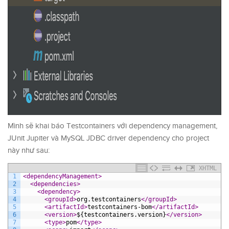
Mình sẽ khai báo Testcontainers với dependency management,
JUnit Jupiter và MySQL JDBC driver dependency cho project
này như sau:
XHTML
1
<dependencyManagement>
2
<dependencies>
3
<dependency>
4
<groupId>
org.testcontainers
</groupId>
5
<artifactId>
testcontainers-bom
</artifactId>
6
<version>
${testcontainers.version}
</version>
7
<type>
pom
</type>