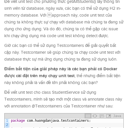
Để viết unit test cho phương thức getAllStudents() lấy thông tin
sinh viên từ database, ngày xưa, các bạn có thể sử dụng H2 in-
memory database. Với approach này, code unit test của
chúng ta không thực sự chạy với database mà chúng ta đang sử
dụng cho ứng dụng. Và do đó, chúng ta có thể gặp các issue
khi chạy ứng dụng mà code unit test không detect được.
Giờ các bạn có thể sử dụng Testcontainers để giải quyết bất
cập này. Testcontainer sẽ giúp chúng ta chạy code unit test với
database thực sự mà ứng dụng chúng ta đang sử dụng luôn.
Điểm bất tiện của giải pháp này là các bạn phải có Docker
được cài đặt trên máy chạy unit test
, thế nhưng điểm bất tiện
này không phải là vấn đề lớn phải không các bạn?
Để viết unit test cho class StudentService sử dụng
Testcontainers, mình sẽ tạo mới một class và annotate class này
với annotation @Testcontainers của Testcontainer như sau:
Java
1
package
com
.
huongdanjava
.
testcontainers
;
2