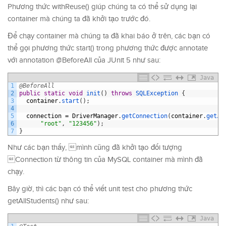
Phương thức withReuse() giúp chúng ta có thể sử dụng lại
container mà chúng ta đã khởi tạo trước đó.
Để chạy container mà chúng ta đã khai báo ở trên, các bạn có
thể gọi phương thức start() trong phương thức được annotate
với annotation @BeforeAll của JUnit 5 như sau:
Java
1
@BeforeAll
2
public
static
void
init
(
)
throws
SQLException
{
3
container
.
start
(
)
;
4
5
connection
=
DriverManager
.
getConnection
(
container
.
getJd
6
"root"
,
"123456"
)
;
7
}
Như các bạn thấy, mình cũng đã khởi tạo đối tượng
Connection từ thông tin của MySQL container mà mình đã
chạy.
Bây giờ, thì các bạn có thể viết unit test cho phương thức
getAllStudents() như sau:
Java