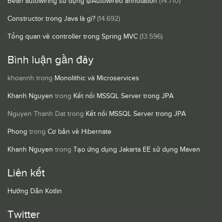
Bean autowiring sử dụng @Autowired annotation
(14.710)
Constructor trong Java là gì?
(14.692)
Tổng quan về controller trong Spring MVC
(13.596)
Bình luận gần đây
khoannh
trong
Monolithic và Microservices
Khanh Nguyen
trong
Kết nối MSSQL Server trong JPA
Nguyen Thanh Dat
trong
Kết nối MSSQL Server trong JPA
Phong
trong
Cơ bản về Hibernate
Khanh Nguyen
trong
Tạo ứng dụng Jakarta EE sử dụng Maven
Liên kết
Hướng Dẫn Kotlin
Twitter