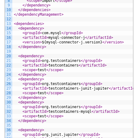
8
<scope>
import
</scope>
9
</dependency>
10
</dependencies>
11
</dependencyManagement>
12
13
<dependencies>
14
<dependency>
15
<groupId>
com.mysql
</groupId>
16
<artifactId>
mysql-connector-j
</artifactId>
17
<version>
${mysql-connector-j.version}
</version>
18
</dependency>
19
20
<dependency>
21
<groupId>
org.testcontainers
</groupId>
22
<artifactId>
testcontainers
</artifactId>
23
<scope>
test
</scope>
24
</dependency>
25
<dependency>
26
<groupId>
org.testcontainers
</groupId>
27
<artifactId>
testcontainers-junit-jupiter
</artifactId>
28
<scope>
test
</scope>
29
</dependency>
30
<dependency>
31
<groupId>
org.testcontainers
</groupId>
32
<artifactId>
testcontainers-mysql
</artifactId>
33
<scope>
test
</scope>
34
</dependency>
35
36
<dependency>
37
<groupId>
org.junit.jupiter
</groupId>