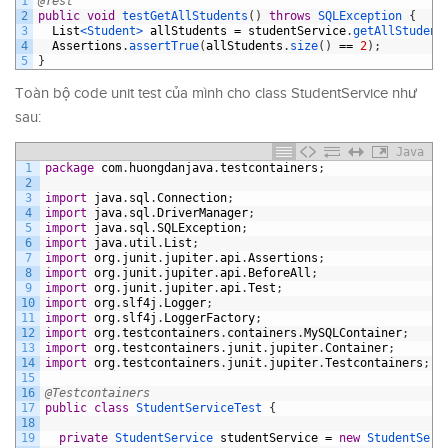
1
@Test
2
public
void
testGetAllStudents
(
)
throws
SQLException
{
3
List
<Student>
allStudents
=
studentService
.
getAllStudent
4
Assertions
.
assertTrue
(
allStudents
.
size
(
)
==
2
)
;
5
}
Toàn bộ code unit test của mình cho class StudentService như
sau:
Java
1
package
com
.
huongdanjava
.
testcontainers
;
2
3
import
java
.
sql
.
Connection
;
4
import
java
.
sql
.
DriverManager
;
5
import
java
.
sql
.
SQLException
;
6
import
java
.
util
.
List
;
7
import
org
.
junit
.
jupiter
.
api
.
Assertions
;
8
import
org
.
junit
.
jupiter
.
api
.
BeforeAll
;
9
import
org
.
junit
.
jupiter
.
api
.
Test
;
10
import
org
.
slf4j
.
Logger
;
11
import
org
.
slf4j
.
LoggerFactory
;
12
import
org
.
testcontainers
.
containers
.
MySQLContainer
;
13
import
org
.
testcontainers
.
junit
.
jupiter
.
Container
;
14
import
org
.
testcontainers
.
junit
.
jupiter
.
Testcontainers
;
15
16
@Testcontainers
17
public
class
StudentServiceTest
{
18
19
private
StudentService 
studentService
=
new
StudentServ