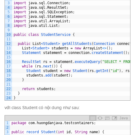
3
import
java
.
sql
.
Connection
;
4
import
java
.
sql
.
ResultSet
;
5
import
java
.
sql
.
SQLException
;
6
import
java
.
sql
.
Statement
;
7
import
java
.
util
.
ArrayList
;
8
import
java
.
util
.
List
;
9
10
public
class
StudentService
{
11
12
public
List
<Student>
getAllStudents
(
Connection 
connecti
13
List
<Student>
students
=
new
ArrayList
<
>
(
)
;
14
Statement 
statement
=
connection
.
createStatement
(
)
;
15
16
ResultSet 
rs
=
statement
.
executeQuery
(
"SELECT * FROM 
17
while
(
rs
.
next
(
)
)
{
18
Student 
student
=
new
Student
(
rs
.
getInt
(
"id"
)
,
rs
.
g
19
students
.
add
(
student
)
;
20
}
21
22
return
students
;
23
}
24
}
với class Student có nội dung như sau:
Java
1
package
com
.
huongdanjava
.
testcontainers
;
2
3
public
record 
Student
(
int
id
,
String
name
)
{