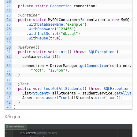
20
21
private
static
Connection 
connection
;
22
23
@Container
24
public
static
MySQLContainer
<
?
>
container
=
new
MySQLCo
25
.
withDatabaseName
(
"example"
)
26
.
withPassword
(
"123456"
)
27
.
withInitScript
(
"db.sql"
)
28
.
withReuse
(
true
)
;
29
30
@BeforeAll
31
public
static
void
init
(
)
throws
SQLException
{
32
container
.
start
(
)
;
33
34
connection
=
DriverManager
.
getConnection
(
container
.
ge
35
"root"
,
"123456"
)
;
36
}
37
38
@Test
39
public
void
testGetAllStudents
(
)
throws
SQLException
{
40
List
<Student>
allStudents
=
studentService
.
getAllStud
41
Assertions
.
assertTrue
(
allStudents
.
size
(
)
==
2
)
;
42
}
43
}
Kết quả: