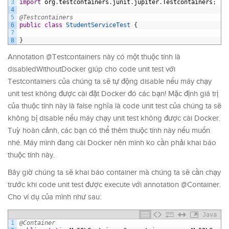
3
import
org
.
testcontainers
.
junit
.
jupiter
.
Testcontainers
;
4
5
@Testcontainers
6
public
class
StudentServiceTest
{
7
8
}
Annotation @Testcontainers này có một thuộc tính là
disabledWithoutDocker giúp cho code unit test với
Testcontainers của chúng ta sẽ tự động disable nếu máy chạy
unit test không được cài đặt Docker đó các bạn! Mặc định giá trị
của thuộc tính này là false nghĩa là code unit test của chúng ta sẽ
không bị disable nếu máy chạy unit test không được cài Docker.
Tuỳ hoàn cảnh, các bạn có thể thêm thuộc tính này nếu muốn
nhé. Máy mình đang cài Docker nên mình ko cần phải khai báo
thuộc tính này.
Bây giờ chúng ta sẽ khai báo container mà chúng ta sẽ cần chạy
trước khi code unit test được execute với annotation @Container.
Cho ví dụ của mình như sau:
Java
1
@Container