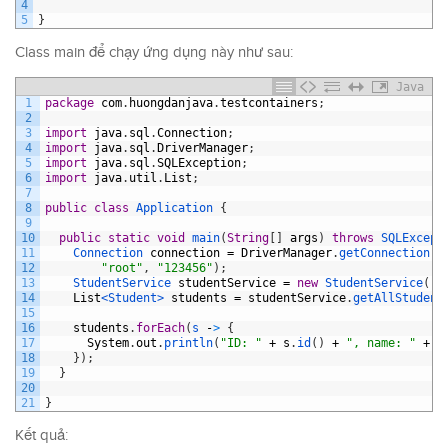
4
5
}
Class main để chạy ứng dụng này như sau:
Java
1
package
com
.
huongdanjava
.
testcontainers
;
2
3
import
java
.
sql
.
Connection
;
4
import
java
.
sql
.
DriverManager
;
5
import
java
.
sql
.
SQLException
;
6
import
java
.
util
.
List
;
7
8
public
class
Application
{
9
10
public
static
void
main
(
String
[
]
args
)
throws
SQLExcept
11
Connection 
connection
=
DriverManager
.
getConnection
(
"
12
"root"
,
"123456"
)
;
13
StudentService 
studentService
=
new
StudentService
(
)
;
14
List
<Student>
students
=
studentService
.
getAllStudent
15
16
students
.
forEach
(
s
-
>
{
17
System
.
out
.
println
(
"ID: "
+
s
.
id
(
)
+
", name: "
+
s
18
}
)
;
19
}
20
21
}
Kết quả: