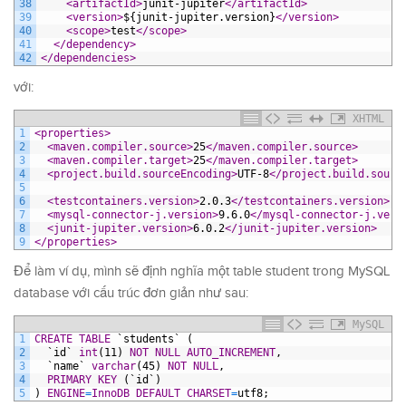
38
<artifactId>
junit-jupiter
</artifactId>
39
<version>
${junit-jupiter.version}
</version>
40
<scope>
test
</scope>
41
</dependency>
42
</dependencies>
với:
XHTML
1
<properties>
2
<maven.compiler.source>
25
</maven.compiler.source>
3
<maven.compiler.target>
25
</maven.compiler.target>
4
<project.build.sourceEncoding>
UTF-8
</project.build.sourc
5
6
<testcontainers.version>
2.0.3
</testcontainers.version>
7
<mysql-connector-j.version>
9.6.0
</mysql-connector-j.vers
8
<junit-jupiter.version>
6.0.2
</junit-jupiter.version>
9
</properties>
Để làm ví dụ, mình sẽ định nghĩa một table student trong MySQL
database với cấu trúc đơn giản như sau:
MySQL
1
CREATE
TABLE
`students`
(
2
`id`
int
(11)
NOT NULL
AUTO_INCREMENT
,
3
`name`
varchar
(45)
NOT NULL
,
4
PRIMARY KEY
(`id`)
5
)
ENGINE
=
InnoDB
DEFAULT
CHARSET
=
utf8;