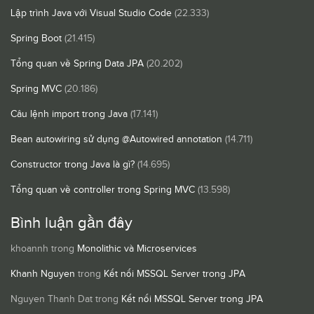
Lập trình Java với Visual Studio Code
(22.333)
Spring Boot
(21.415)
Tổng quan về Spring Data JPA
(20.202)
Spring MVC
(20.186)
Câu lệnh import trong Java
(17.141)
Bean autowiring sử dụng @Autowired annotation
(14.711)
Constructor trong Java là gì?
(14.695)
Tổng quan về controller trong Spring MVC
(13.598)
Bình luận gần đây
khoannh
trong
Monolithic và Microservices
Khanh Nguyen
trong
Kết nối MSSQL Server trong JPA
Nguyen Thanh Dat
trong
Kết nối MSSQL Server trong JPA