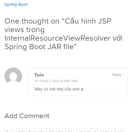
Spring Boot
One thought on “
Cấu hình JSP
views trong
InternalResourceViewResolver với
Spring Boot JAR file
”
Tuấn
Reply
10 Tháng 5, 2022 at 5:56 chiều
May có bài này của anh ạ
Add Comment