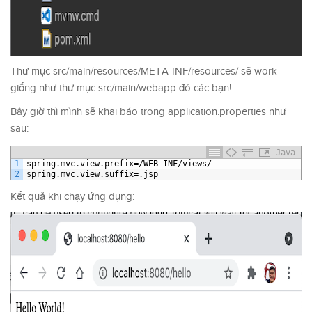
Thư mục src/main/resources/META-INF/resources/ sẽ work
giống như thư mục src/main/webapp đó các bạn!
Bây giờ thì mình sẽ khai báo trong application.properties như
sau:
Java
1
spring
.
mvc
.
view
.
prefix
=/
WEB
-
INF
/
views
/
2
spring
.
mvc
.
view
.
suffix
=
.
jsp
Kết quả khi chạy ứng dụng: