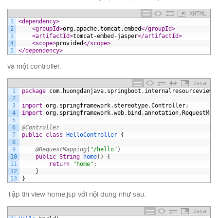
XHTML
1
<dependency>
2
<groupId>
org.apache.tomcat.embed
</groupId>
3
<artifactId>
tomcat-embed-jasper
</artifactId>
4
<scope>
provided
</scope>
5
</dependency>
và một controller:
Java
1
package
com
.
huongdanjava
.
springboot
.
internalresourceviewr
2
3
import
org
.
springframework
.
stereotype
.
Controller
;
4
import
org
.
springframework
.
web
.
bind
.
annotation
.
RequestMap
5
6
@Controller
7
public
class
HelloController
{
8
9
@RequestMapping
(
"/hello"
)
10
public
String
home
(
)
{
11
return
"home"
;
12
}
13
}
Tập tin view home.jsp với nội dung như sau:
Java