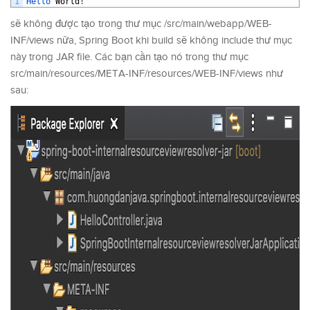
1
Hello 
World
!
sẽ không được tạo trong thư mục /src/main/webapp/WEB-
INF/views nữa, Spring Boot khi build sẽ không include thư mục
này trong JAR file. Các bạn cần tạo nó trong thư mục
src/main/resources/META-INF/resources/WEB-INF/views như
sau: