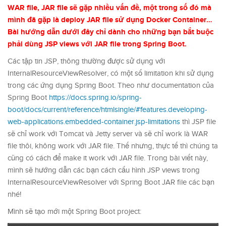
WAR file, JAR file sẽ gặp nhiều vấn đề, một trong số đó mà
mình đã gặp là deploy JAR file sử dụng Docker Container…
Bài hướng dẫn dưới đây chỉ dành cho những bạn bắt buộc
phải dùng JSP views với JAR file trong Spring Boot.
Các tập tin JSP, thông thường được sử dụng với
InternalResourceViewResolver, có một số limitation khi sử dụng
trong các ứng dụng Spring Boot. Theo như documentation của
Spring Boot
https://docs.spring.io/spring-
boot/docs/current/reference/htmlsingle/#features.developing-
web-applications.embedded-container.jsp-limitations
thì JSP file
sẽ chỉ work với Tomcat và Jetty server và sẽ chỉ work là WAR
file thôi, không work với JAR file. Thế nhưng, thực tế thì chúng ta
cũng có cách để make it work với JAR file. Trong bài viết này,
mình sẽ hướng dẫn các bạn cách cấu hình JSP views trong
InternalResourceViewResolver với Spring Boot JAR file các bạn
nhé!
Mình sẽ tạo mới một Spring Boot project: