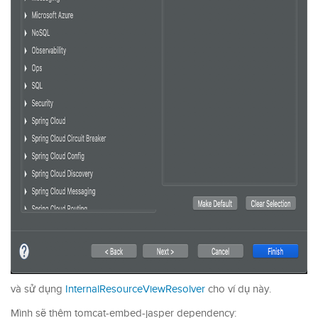
và sử dụng
InternalResourceViewResolver
cho ví dụ này.
Mình sẽ thêm tomcat-embed-jasper dependency: