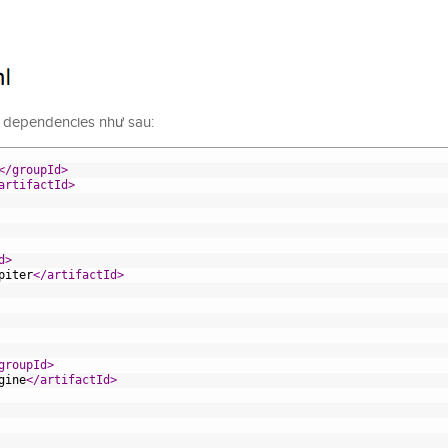
t dependencies như sau:
</groupId>
artifactId>
d>
piter
</artifactId>
groupId>
gine
</artifactId>