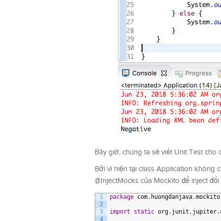
Bây giờ, chúng ta sẽ viết Unit Test cho 
Bởi vì hiện tại class Application khôn
@InjectMocks của Mockito để inject đối
1
package
com
.
huongdanjava
.
mockito
2
3
import
static
org
.
junit
.
jupiter
.
4