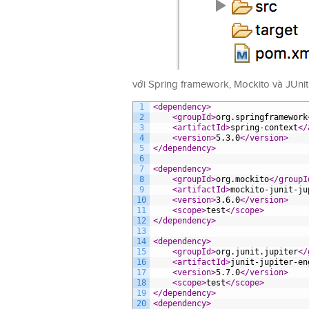
với Spring framework, Mockito và JUni
1
<dependency>
2
<groupId>
org.springframework
3
<artifactId>
spring-context
</
4
<version>
5.3.0
</version>
5
</dependency>
6
7
<dependency>
8
<groupId>
org.mockito
</groupI
9
<artifactId>
mockito-junit-ju
10
<version>
3.6.0
</version>
11
<scope>
test
</scope>
12
</dependency>
13
14
<dependency>
15
<groupId>
org.junit.jupiter
</
16
<artifactId>
junit-jupiter-en
17
<version>
5.7.0
</version>
18
<scope>
test
</scope>
19
</dependency>
20
<dependency>