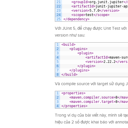
21
<groupId>
org.junit.jupiter
</
22
<artifactId>
junit-jupiter-ap
23
<version>
5.7.0
</version>
24
<scope>
test
</scope>
25
</dependency>
Với JUnit 5, để chạy được Unit Test với
version như sau:
1
<build>
2
<plugins>
3
<plugin>
4
<artifactId>
maven-sur
5
<version>
2.22.2
</vers
6
</plugin>
7
</plugins>
8
</build>
Và compile source với target sử dụng Ja
1
<properties>
2
<maven.compiler.source>
8
</mav
3
<maven.compiler.target>
8
</mav
4
</properties>
Trong ví dụ của bài viết này, mình sẽ 
hiệu của 2 số được khai báo với anno