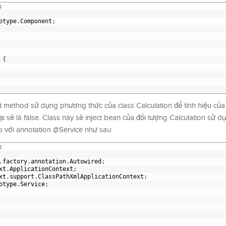
;
otype
.
Component
;
{
t method sử dụng phương thức của class Calculation để tính hiệu của 
lại sẽ là false. Class này sẽ inject bean của đối tượng Calculation sử 
 với annotation @Service như sau:
;
.
factory
.
annotation
.
Autowired
;
xt
.
ApplicationContext
;
xt
.
support
.
ClassPathXmlApplicationContext
;
otype
.
Service
;