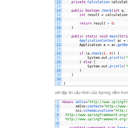
12
private
Calculation 
calculat
13
14
public
boolean
check
(
int
a
,
15
int
result
=
calculation
16
17
return
result
>
0
;
18
}
19
20
public
static
void
main
(
Stri
21
ApplicationContext 
ac
=
22
Application
a
=
ac
.
getBe
23
24
if
(
a
.
check
(
2
,
4
)
)
{
25
System
.
out
.
println
(
"
26
}
else
{
27
System
.
out
.
println
(
"
28
}
29
}
30
31
}
với tập tin cấu hình của Spring nằm tr
1
<beans 
xmlns
=
"http://www.springfr
2
xmlns
:
context
=
"http://www.
3
xsi
:
schemaLocation
=
"http:/
4
  http://www.springframework.org/
5
  http://www.springframework.org/
6
7
<context:component-scan 
base-