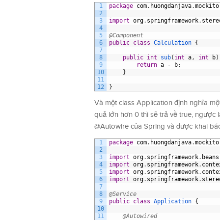
1
package
com
.
huongdanjava
.
mockito
2
3
import
org
.
springframework
.
stere
4
5
@Component
6
public
class
Calculation
{
7
8
public
int
sub
(
int
a
,
int
b
)
9
return
a
-
b
;
10
}
11
12
}
Và một class Application định nghĩa mộ
quả lớn hơn 0 thì sẽ trả về true, ngược 
@Autowire của Spring và được khai báo
1
package
com
.
huongdanjava
.
mockito
2
3
import
org
.
springframework
.
beans
4
import
org
.
springframework
.
conte
5
import
org
.
springframework
.
conte
6
import
org
.
springframework
.
stere
7
8
@Service
9
public
class
Application
{
10
11
@Autowired