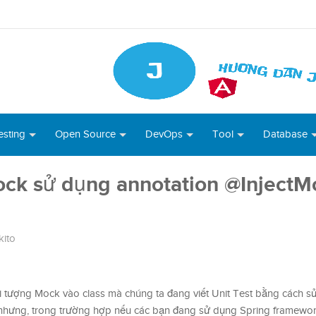
esting
Open Source
DevOps
Tool
Database
Mock sử dụng annotation @InjectM
ito
ối tượng Mock vào class mà chúng ta đang viết Unit Test bằng cách s
ế nhưng, trong trường hợp nếu các bạn đang sử dụng Spring framewo