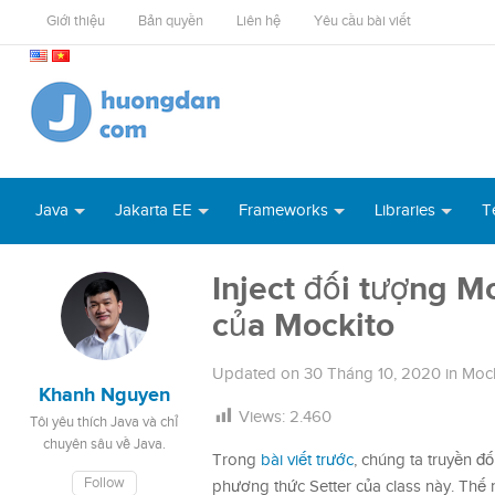
Giới thiệu
Bản quyền
Liên hệ
Yêu cầu bài viết
Java
Jakarta EE
Frameworks
Libraries
T
Inject đối tượng 
của Mockito
Updated on
30 Tháng 10, 2020
in
Mock
Khanh Nguyen
Views:
2.460
Tôi yêu thích Java và chỉ
chuyên sâu về Java.
Trong
bài viết trước
, chúng ta truyền đ
Follow
phương thức Setter của class này. Th