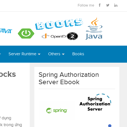
Follow me
Server Runtime
Others
Books
ocks
Spring Authorization
Server Ebook
ử dụng
rk trong ứng