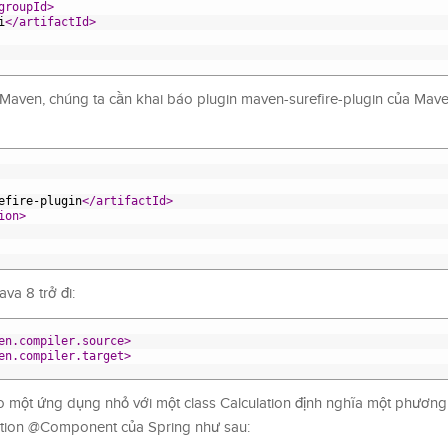
groupId>
i
</artifactId>
 Maven, chúng ta cần khai báo plugin maven-surefire-plugin của Maven
efire-plugin
</artifactId>
ion>
va 8 trở đi:
en.compiler.source>
en.compiler.target>
tạo một ứng dụng nhỏ với một class Calculation định nghĩa một phương 
tation @Component của Spring như sau: