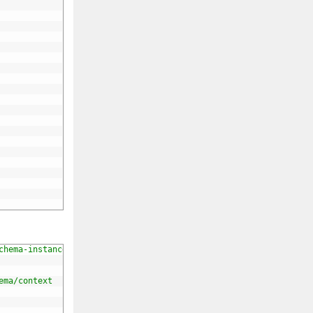
chema-instance"
ema/context