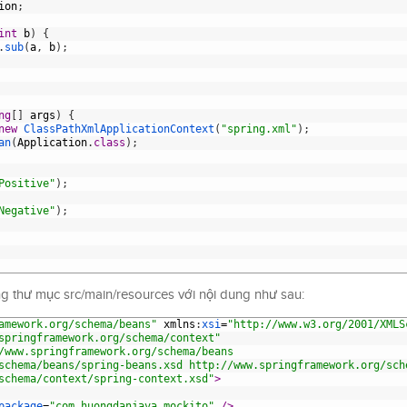
ion
;
int
b
)
{
.
sub
(
a
,
b
)
;
ng
[
]
args
)
{
new
ClassPathXmlApplicationContext
(
"spring.xml"
)
;
an
(
Application
.
class
)
;
Positive"
)
;
Negative"
)
;
ong thư mục src/main/resources với nội dung như sau:
amework.org/schema/beans"
xmlns
:
xsi
=
"http://www.w3.org/2001/XMLS
springframework.org/schema/context"
/www.springframework.org/schema/beans
schema/beans/spring-beans.xsd http://www.springframework.org/sch
schema/context/spring-context.xsd"
>
package
=
"com.huongdanjava.mockito"
 />