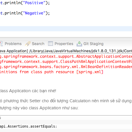
class Application các bạn nhé!
g có phương thức Setter cho đối tượng Calculation nên mình sẽ sử dụng
 tượng này vào class Application như sau:
;
api
.
Assertions
.
assertEquals
;