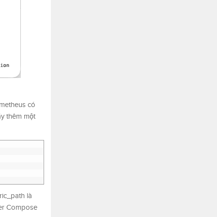
ometheus có
hãy thêm một
ric_path là
cker Compose