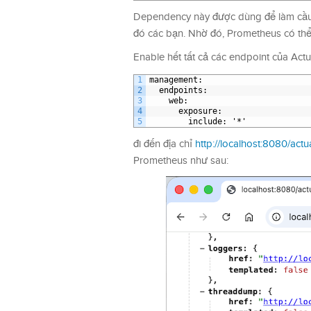
Dependency này được dùng để làm cầu n
đó các bạn. Nhờ đó, Prometheus có thể 
Enable hết tất cả các endpoint của Act
1
management
:
2
endpoints
:
3
web
:
4
exposure
:
5
include
: '*'
đi đến địa chỉ
http://localhost:8080/actu
Prometheus như sau: