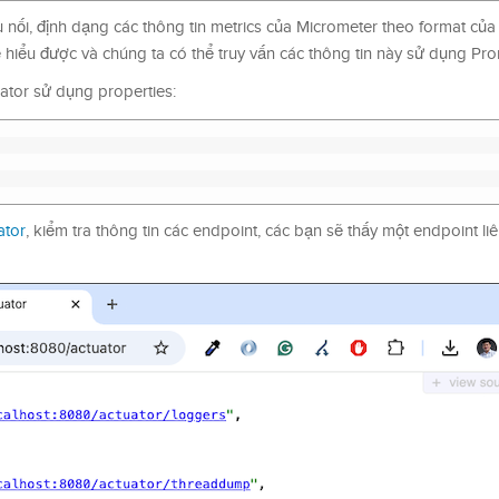
ối, định dạng các thông tin metrics của Micrometer theo format củ
hiểu được và chúng ta có thể truy vấn các thông tin này sử dụng Pr
uator sử dụng properties:
ator
, kiểm tra thông tin các endpoint, các bạn sẽ thấy một endpoint l