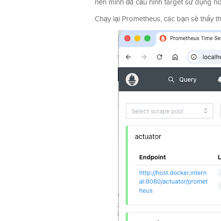
nên mình đã cấu hình target sử dụng hos
Chạy lại Prometheus, các bạn sẽ thấy t