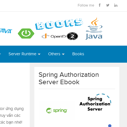
Follow me
Server Runtime
Others
Books
Spring Authorization
Server Ebook
itor ứng dụng
ruy vấn các
các bạn nhé!