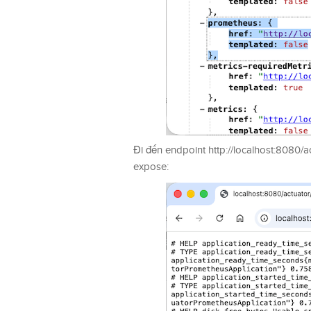
Đi đến endpoint http://localhost:8080/
expose: