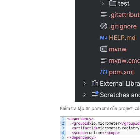
Kiểm tra tập tin pom.xml của project, 
1
<dependency>
2
<groupId>
io.micrometer
</groupId
3
<artifactId>
micrometer-registry
4
<scope>
runtime
</scope>
5
</dependency>