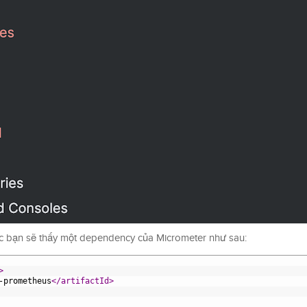
các bạn sẽ thấy một dependency của Micrometer như sau:
>
-prometheus
</artifactId>