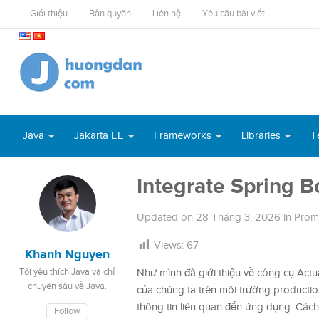
Giới thiệu
Bản quyền
Liên hệ
Yêu cầu bài viết
Java
Jakarta EE
Frameworks
Libraries
T
Integrate Spring B
Updated on
28 Tháng 3, 2026
in
Prom
Views:
67
Khanh Nguyen
Tôi yêu thích Java và chỉ
Như mình đã giới thiệu về công cụ Act
chuyên sâu về Java.
của chúng ta trên môi trường productio
thông tin liên quan đến ứng dụng. Cách
Follow