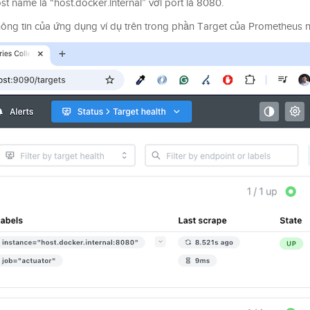
t name là “host.docker.internal” với port là 8080.
hông tin của ứng dụng ví dụ trên trong phần Target của Prometheus 