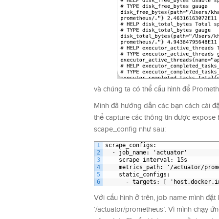
và chúng ta có thể cấu hình để Prometh
Mình đã hướng dẫn các bạn cách cài 
thể capture các thông tin được expose 
scape_config như sau:
1
scrape
_
configs
:
2
-
job
_
name
: 'actuator'
3
scrape
_
interval
: 15s
4
metrics
_
path
: '/actuator/prom
5
static
_
configs
:
6
-
targets
: [ 'host.docker.i
Với cấu hình ở trên, job name mình đặt 
‘/actuator/prometheus’. Vì mình chạy 