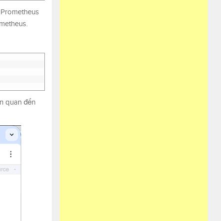
a Prometheus
ometheus.
iên quan đến