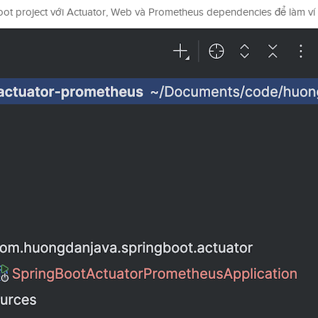
oot project với Actuator, Web và Prometheus dependencies để làm ví