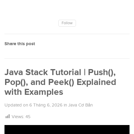
Follow
Share this post
Java Stack Tutorial | Push(),
Pop(), and Peek() Explained
with Examples
Updated on
6 Tháng 6, 2026
in
Java Cơ Bản
Views:
45