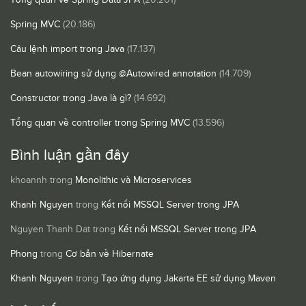
Tổng quan về Spring Data JPA
(20.201)
Spring MVC
(20.186)
Câu lệnh import trong Java
(17.137)
Bean autowiring sử dụng @Autowired annotation
(14.709)
Constructor trong Java là gì?
(14.692)
Tổng quan về controller trong Spring MVC
(13.596)
Bình luận gần đây
khoannh
trong
Monolithic và Microservices
Khanh Nguyen
trong
Kết nối MSSQL Server trong JPA
Nguyen Thanh Dat
trong
Kết nối MSSQL Server trong JPA
Phong
trong
Cơ bản về Hibernate
Khanh Nguyen
trong
Tạo ứng dụng Jakarta EE sử dụng Maven