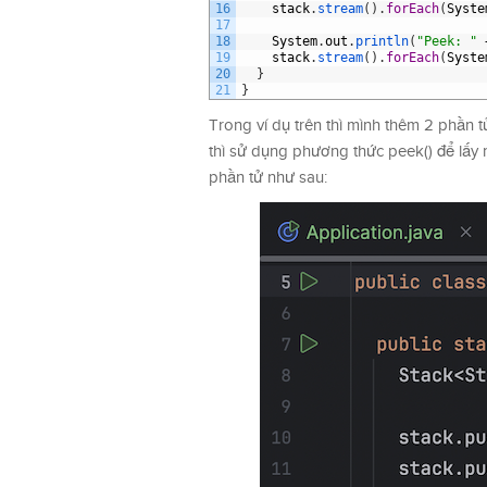
16
stack
.
stream
(
)
.
forEach
(
Syste
17
18
System
.
out
.
println
(
"Peek: "
19
stack
.
stream
(
)
.
forEach
(
Syste
20
}
21
}
Trong ví dụ trên thì mình thêm 2 phần 
thì sử dụng phương thức peek() để lấy
phần tử như sau: