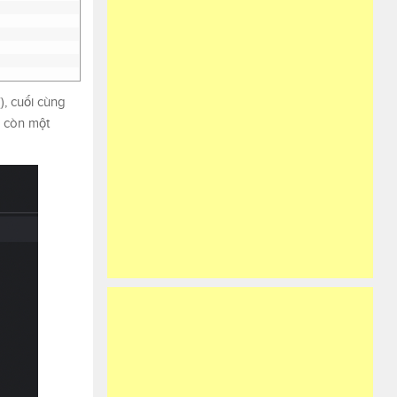
), cuối cùng
h còn một