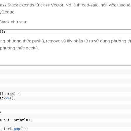
lass Stack extends từ class Vector. Nó là thread-safe, nên việc thao t
ayDeque.
Stack như sau:
(
)
;
ng phương thức push(), remove và lấy phần tử ra sử dụng phương thứ
phương thức peek().
[
]
args
)
{
ack
<
>
(
)
;
;
m
.
out
:
:
println
)
;
stack
.
pop
(
)
)
;