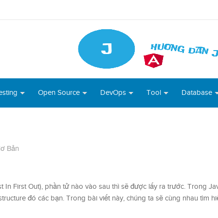
esting
Open Source
DevOps
Tool
Database
Cơ Bản
t In First Out), phần tử nào vào sau thì sẽ được lấy ra trước. Trong Jav
 structure đó các bạn. Trong bài viết này, chúng ta sẽ cùng nhau tìm h