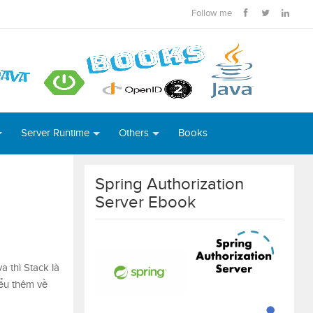
Follow me
Server Runtime
Others
Books
Spring Authorization
Server Ebook
a thì Stack là
iểu thêm về