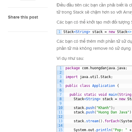
Điều đầu tiên các bạn cần phải biết là c
tử trong Stack sẽ chậm hơn so với Arr
Share this post
Các bạn có thể khởi tạo mới đối tượng 
1
Stack
<String>
stack
=
new
Stack
<
>
Các bạn có thể thêm mới phần tử sử dụ
phần tử mà không remove nó sử dụng 
Ví dụ như sau:
1
package
com
.
huongdanjava
.
java
;
2
3
import
java
.
util
.
Stack
;
4
5
public
class
Application
{
6
7
public
static
void
main
(
String
8
Stack
<String>
stack
=
new
St
9
10
stack
.
push
(
"Khanh"
)
;
11
stack
.
push
(
"Huong Dan Java"
)
12
13
stack
.
stream
(
)
.
forEach
(
Syste
14
15
System
.
out
.
println
(
"Pop: "
+