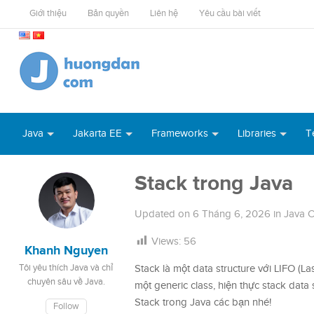
Giới thiệu
Bản quyền
Liên hệ
Yêu cầu bài viết
Java
Jakarta EE
Frameworks
Libraries
T
Stack trong Java
Updated on
6 Tháng 6, 2026
in
Java 
Views:
56
Khanh Nguyen
Tôi yêu thích Java và chỉ
Stack là một data structure với LIFO (Las
chuyên sâu về Java.
một generic class, hiện thực stack data
Stack trong Java các bạn nhé!
Follow