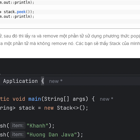
m
.
out
:
:
println
)
;
+
stack
.
peek
(
)
)
;
m
.
out
:
:
println
)
;
tử, sau đó thì lấy ra và remove một phần tử sử dụng phương thức pop(
 ra một phần tử mà không remove nó. Các bạn sẽ thấy Stack của mìn