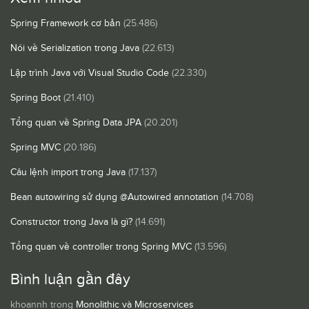
Spring Framework cơ bản
(25.486)
Nói về Serialization trong Java
(22.613)
Lập trình Java với Visual Studio Code
(22.330)
Spring Boot
(21.410)
Tổng quan về Spring Data JPA
(20.201)
Spring MVC
(20.186)
Câu lệnh import trong Java
(17.137)
Bean autowiring sử dụng @Autowired annotation
(14.708)
Constructor trong Java là gì?
(14.691)
Tổng quan về controller trong Spring MVC
(13.596)
Bình luận gần đây
khoannh
trong
Monolithic và Microservices