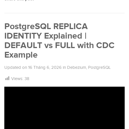
PostgreSQL REPLICA
IDENTITY Explained |
DEFAULT vs FULL with CDC
Example
Updated on
16 Tháng 6, 2026
in
Debezium
,
PostgreSQL
Views:
38