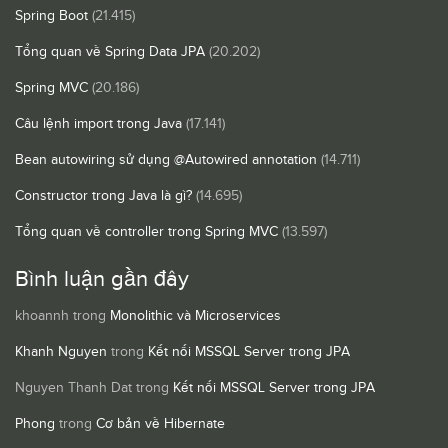
Spring Boot
(21.415)
Tổng quan về Spring Data JPA
(20.202)
Spring MVC
(20.186)
Câu lệnh import trong Java
(17.141)
Bean autowiring sử dụng @Autowired annotation
(14.711)
Constructor trong Java là gì?
(14.695)
Tổng quan về controller trong Spring MVC
(13.597)
Bình luận gần đây
khoannh
trong
Monolithic và Microservices
Khanh Nguyen
trong
Kết nối MSSQL Server trong JPA
Nguyen Thanh Dat
trong
Kết nối MSSQL Server trong JPA
Phong
trong
Cơ bản về Hibernate