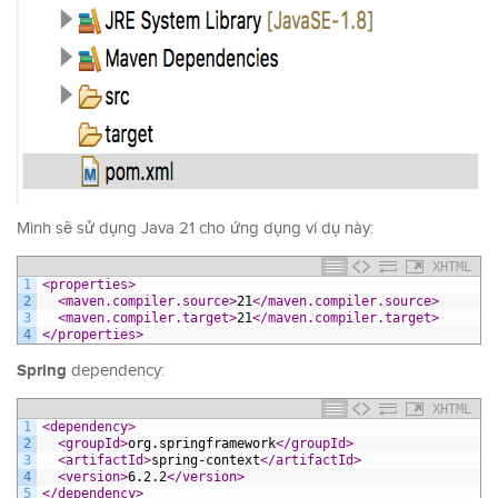
Mình sẽ sử dụng Java 21 cho ứng dụng ví dụ này:
XHTML
1
<properties>
2
<maven.compiler.source>
21
</maven.compiler.source>
3
<maven.compiler.target>
21
</maven.compiler.target>
4
</properties>
Spring
dependency:
XHTML
1
<dependency>
2
<groupId>
org.springframework
</groupId>
3
<artifactId>
spring-context
</artifactId>
4
<version>
6.2.2
</version>
5
</dependency>