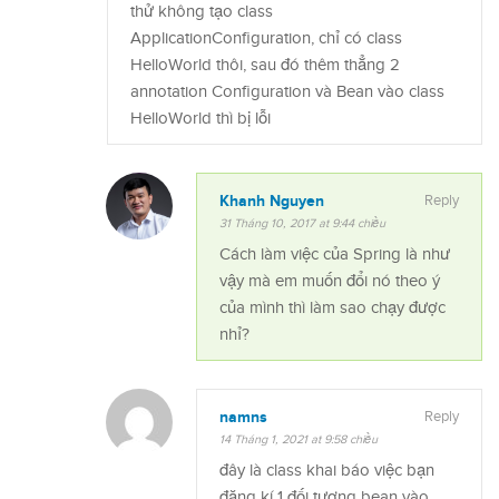
thử không tạo class
ApplicationConfiguration, chỉ có class
HelloWorld thôi, sau đó thêm thẳng 2
annotation Configuration và Bean vào class
HelloWorld thì bị lỗi
Khanh Nguyen
Reply
31 Tháng 10, 2017 at 9:44 chiều
Cách làm việc của Spring là như
vậy mà em muốn đổi nó theo ý
của mình thì làm sao chạy được
nhỉ?
namns
Reply
14 Tháng 1, 2021 at 9:58 chiều
đây là class khai báo việc bạn
đăng kí 1 đối tượng bean vào