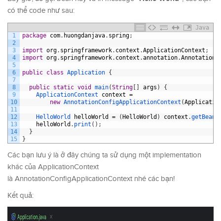
có thể code như sau:
Java
1
package
com
.
huongdanjava
.
spring
;
2
3
import
org
.
springframework
.
context
.
ApplicationContext
;
4
import
org
.
springframework
.
context
.
annotation
.
AnnotationC
5
6
public
class
Application
{
7
8
public
static
void
main
(
String
[
]
args
)
{
9
ApplicationContext 
context
=
10
new
AnnotationConfigApplicationContext
(
Applicatio
11
12
HelloWorld 
helloWorld
=
(
HelloWorld
)
context
.
getBean
(
13
helloWorld
.
print
(
)
;
14
}
15
}
Các bạn lưu ý là ở đây chúng ta sử dụng một implementation
khác của ApplicationContext
là AnnotationConfigApplicationContext nhé các bạn!
Kết quả: