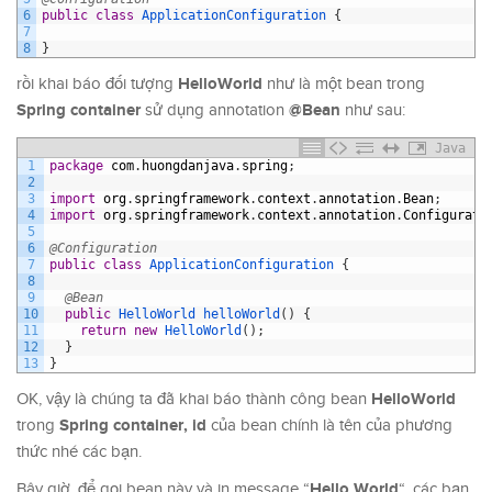
6
public
class
ApplicationConfiguration
{
7
8
}
HelloWorld
rồi khai báo đối tượng
như là một bean trong
Spring container
@Bean
sử dụng annotation
như sau:
Java
1
package
com
.
huongdanjava
.
spring
;
2
3
import
org
.
springframework
.
context
.
annotation
.
Bean
;
4
import
org
.
springframework
.
context
.
annotation
.
Configurati
5
6
@Configuration
7
public
class
ApplicationConfiguration
{
8
9
@Bean
10
public
HelloWorld 
helloWorld
(
)
{
11
return
new
HelloWorld
(
)
;
12
}
13
}
HelloWorld
OK, vậy là chúng ta đã khai báo thành công bean
Spring container,
id
trong
của bean chính là tên của phương
thức nhé các bạn.
Hello World
Bây giờ, để gọi bean này và in message “
“, các bạn