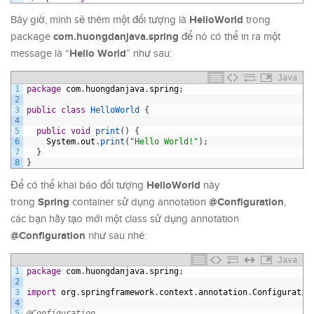
HelloWorld
Bây giờ, mình sẽ thêm một đối tượng là
trong
com.huongdanjava.spring
package
để nó có thể in ra một
Hello World
message là “
” như sau:
Java
1
package
com
.
huongdanjava
.
spring
;
2
3
public
class
HelloWorld
{
4
5
public
void
print
(
)
{
6
System
.
out
.
print
(
"Hello World!"
)
;
7
}
8
}
HelloWorld
Để có thể khai báo đối tượng
này
Spring
@Configuration
trong
container sử dụng annotation
,
các bạn hãy tạo mới một class sử dụng annotation
@Configuration
như sau nhé:
Java
1
package
com
.
huongdanjava
.
spring
;
2
3
import
org
.
springframework
.
context
.
annotation
.
Configuratio
4
5
@Configuration