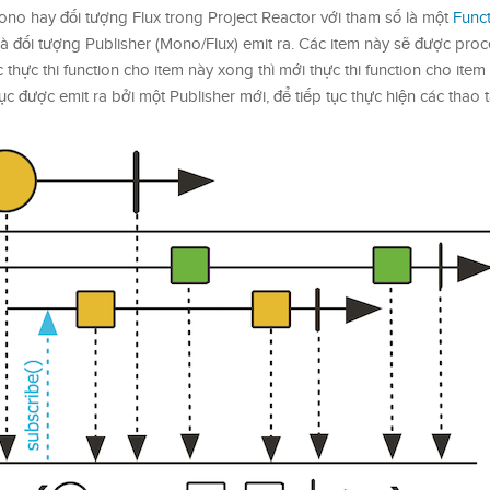
no hay đối tượng Flux trong Project Reactor với tham số là một
Func
mà đối tượng Publisher (Mono/Flux) emit ra. Các item này sẽ được pro
thực thi function cho item này xong thì mới thực thi function cho item 
 tục được emit ra bởi một Publisher mới, để tiếp tục thực hiện các thao