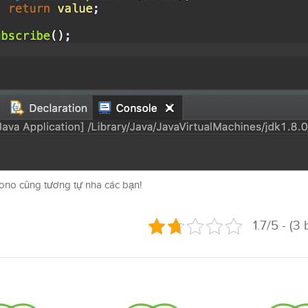
ono cũng tương tự nha các bạn!
1.7/5 - (3