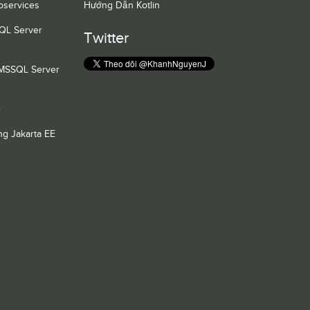
oservices
Hướng Dẫn Kotlin
QL Server
Twitter
 MSSQL Server
e
g Jakarta EE