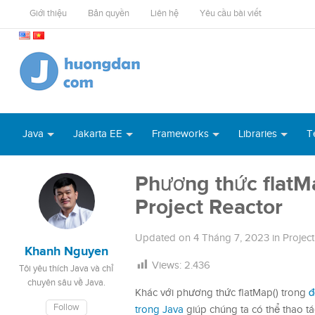
Giới thiệu
Bản quyền
Liên hệ
Yêu cầu bài viết
Java
Jakarta EE
Frameworks
Libraries
T
Phương thức flatM
Project Reactor
Updated on
4 Tháng 7, 2023
in
Projec
Khanh Nguyen
Views:
2.436
Tôi yêu thích Java và chỉ
chuyên sâu về Java.
Khác với phương thức flatMap() trong
đ
Follow
trong Java
giúp chúng ta có thể thao t