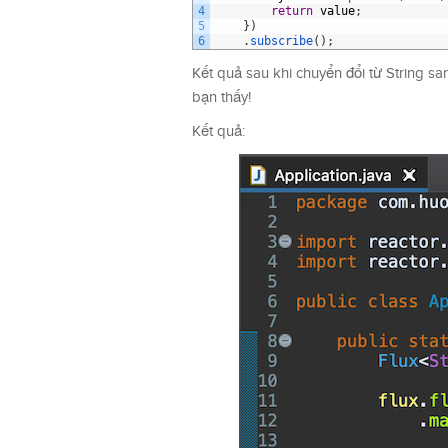
4
return
value
;
5
}
)
6
.
subscribe
(
)
;
Kết quả sau khi chuyển đổi từ String sa
bạn thấy!
Kết quả: