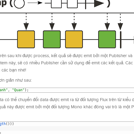
rên sau khi được process, kết quả sẽ được emit bởi một Publisher và
 item này, sẽ có nhiều Publisher cần sử dụng để emit các kết quả. Các
 các bạn nhé!
ơn giản như sau:
anh"
,
"Quan"
)
;
 có thể chuyển đổi data được emit ra từ đối tượng Flux trên từ kiểu d
 quả này được emit bởi một đối tượng Mono khác đóng vai trò là một Pu
gth
(
)
)
)
;