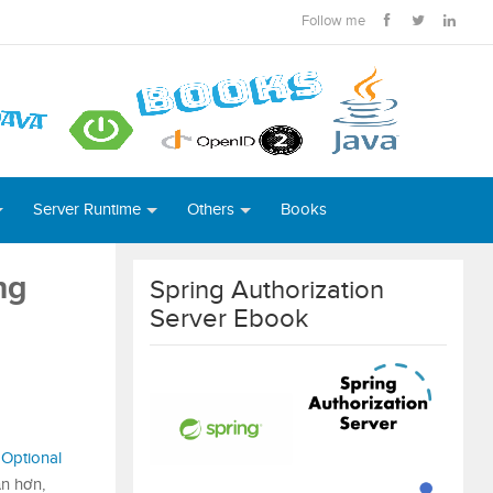
Follow me
Server Runtime
Others
Books
ng
Spring Authorization
Server Ebook
 Optional
ản hơn,