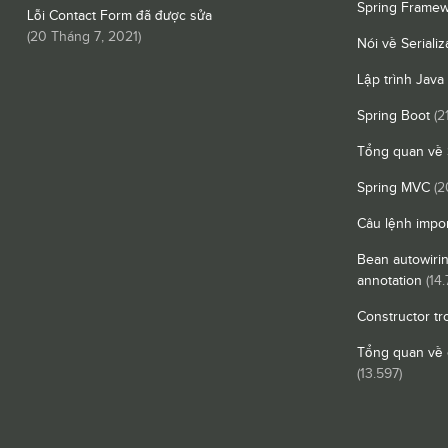
Spring Framew
Lỗi Contact Form đã được sửa
(
20 Tháng 7, 2021
)
Nói về Serializ
Lập trình Java
Spring Boot
(2
Tổng quan về 
Spring MVC
(2
Câu lệnh impor
Bean autowiri
annotation
(14.
Constructor tr
Tổng quan về 
(13.597)