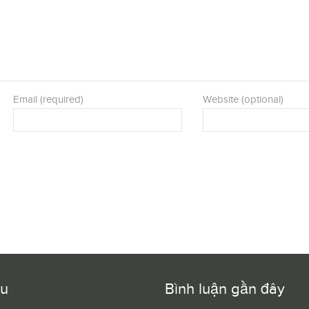
Email (required)
Website (optional)
ều
Bình luận gần đây