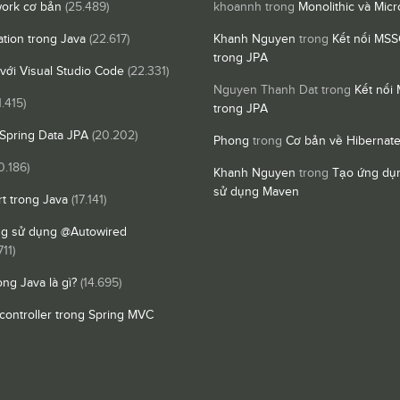
ork cơ bản
(25.489)
khoannh
trong
Monolithic và Micr
ation trong Java
(22.617)
Khanh Nguyen
trong
Kết nối MSS
trong JPA
 với Visual Studio Code
(22.331)
Nguyen Thanh Dat
trong
Kết nối
1.415)
trong JPA
Spring Data JPA
(20.202)
Phong
trong
Cơ bản về Hibernat
0.186)
Khanh Nguyen
trong
Tạo ứng dụn
sử dụng Maven
t trong Java
(17.141)
ng sử dụng @Autowired
711)
ong Java là gì?
(14.695)
controller trong Spring MVC