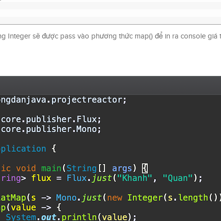
ng Integer sẽ được pass vào phương thức map() để in ra console giá t