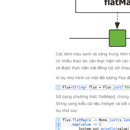
Các item màu xanh và vàng trong hình t
có nhiều thao tác cần thực hiện với các
sẽ được thực hiện bất đồng bộ với nhau
Ví dụ như mình có một đối tượng Flux đ
1
Flux
<String>
flux
=
Flux
.
just
(
"Kh
Sử dụng phương thức flatMap(), chúng ta
String sang kiểu dữ liệu Integer và kết
dụ như sau:
1
flux
.
flatMap
(
s
-
>
Mono
.
just
(
s
.
len
2
.
map
(
value
-
>
{
3
System
.
out
.
println
(
value
)