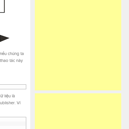
 nếu chúng ta
 thao tác này
ữ liệu là
blisher. Ví