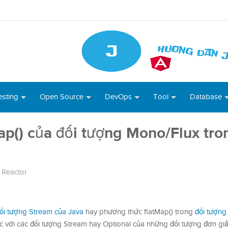
esting
Open Source
DevOps
Tool
Database
ap() của đối tượng Mono/Flux tro
t Reactor
ối tượng Stream của Java
hay phương thức flatMap() trong
đối tượng
ác với các đối tượng Stream hay Optional của những đối tượng đơn gi