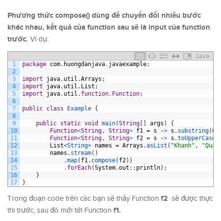
Phương thức compose() dùng để chuyển đổi nhiều bước
khác nhau, kết quả của function sau sẽ là input của function
trước.
Ví dụ:
Java
1
package
com
.
huongdanjava
.
javaexample
;
2
3
import
java
.
util
.
Arrays
;
4
import
java
.
util
.
List
;
5
import
java
.
util
.
function
.
Function
;
6
7
public
class
Example
{
8
9
public
static
void
main
(
String
[
]
args
)
{
10
Function
<
String
,
String
>
f1
=
s
-
>
s
.
substring
(
0
,
11
Function
<
String
,
String
>
f2
=
s
-
>
s
.
toUpperCase
(
12
List
<String>
names
=
Arrays
.
asList
(
"Khanh"
,
"Quan
13
names
.
stream
(
)
14
.
map
(
f1
.
compose
(
f2
)
)
15
.
forEach
(
System
.
out
:
:
println
)
;
16
}
17
}
f2
Trong đoạn code trên các bạn sẽ thấy Function
sẽ được thực
f1.
thi trước, sau đó mới tới Function