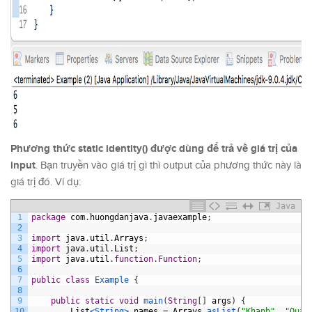
Phương thức static identity() được dùng để trả về giá trị của
input
. Bạn truyền vào giá trị gì thì output của phương thức này là
giá trị đó. Ví dụ:
Java
1
package
com
.
huongdanjava
.
javaexample
;
2
3
import
java
.
util
.
Arrays
;
4
import
java
.
util
.
List
;
5
import
java
.
util
.
function
.
Function
;
6
7
public
class
Example
{
8
9
public
static
void
main
(
String
[
]
args
)
{
10
List
<String>
names
=
Arrays
.
asList
(
"Khanh"
,
"Quan