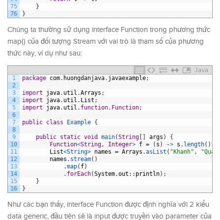
75
}
76
}
Chúng ta thường sử dụng interface Function trong phương thức
map() của đối tượng Stream với vai trò là tham số của phương
thức này, ví dụ như sau:
Java
1
package
com
.
huongdanjava
.
javaexample
;
2
3
import
java
.
util
.
Arrays
;
4
import
java
.
util
.
List
;
5
import
java
.
util
.
function
.
Function
;
6
7
public
class
Example
{
8
9
public
static
void
main
(
String
[
]
args
)
{
10
Function
<
String
,
Integer
>
f
=
(
s
)
-
>
s
.
length
(
)
;
11
List
<String>
names
=
Arrays
.
asList
(
"Khanh"
,
"Quan
12
names
.
stream
(
)
13
.
map
(
f
)
14
.
forEach
(
System
.
out
:
:
println
)
;
15
}
16
}
Như các bạn thấy, interface Function được định nghĩa với 2 kiểu
data generic, đầu tiên sẽ là input được truyền vào parameter của