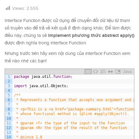
Views:
2.555
Interface Function được sử dụng để chuyển đổi dữ liệu từ tham
số truyền vào để trả về kết quả ở định dạng khác. Để làm được
implement phương thức abstract apply()
điều này, chúng ta sẽ
được định nghĩa trong interface Function.
Nhưng trước tiên hãy xem nội dung của interface Function xem
thế nào nhé các bạn!
Java
1
package
java
.
util
.
function
;
2
3
import
java
.
util
.
Objects
;
4
5
/**
6
 * Represents a function that accepts one argument and pr
7
 *
8
 * <p>This is a <a href="package-summary.html">functional
9
 * whose functional method is {@link #apply(Object)}.
10
 *
11
 * @param <T> the type of the input to the function
12
 * @param <R> the type of the result of the function
13
 *
14
 * @since 1.8