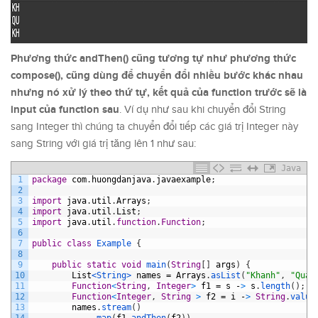
Phương thức andThen() cũng tương tự như phương thức
compose(), cũng dùng để chuyển đổi nhiều bước khác nhau
nhưng nó xử lý theo thứ tự, kết quả của function trước sẽ là
input của function sau
. Ví dụ như sau khi chuyển đổi String
sang Integer thì chúng ta chuyển đổi tiếp các giá trị Integer này
sang String với giá trị tăng lên 1 như sau:
Java
1
package
com
.
huongdanjava
.
javaexample
;
2
3
import
java
.
util
.
Arrays
;
4
import
java
.
util
.
List
;
5
import
java
.
util
.
function
.
Function
;
6
7
public
class
Example
{
8
9
public
static
void
main
(
String
[
]
args
)
{
10
List
<String>
names
=
Arrays
.
asList
(
"Khanh"
,
"Quan
11
Function
<
String
,
Integer
>
f1
=
s
-
>
s
.
length
(
)
;
12
Function
<
Integer
,
String
>
f2
=
i
-
>
String
.
value
13
names
.
stream
(
)
14
.
map
(
f1
.
andThen
(
f2
)
)