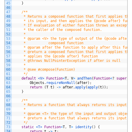
45
}
46
47
/**
48
     * Returns a composed function that first applies thi
49
     * its input, and then applies the {@code after} func
50
     * If evaluation of either function throws an excepti
51
     * the caller of the composed function.
52
     *
53
     * @param <V> the type of output of the {@code after}
54
     *           composed function
55
     * @param after the function to apply after this func
56
     * @return a composed function that first applies thi
57
     * applies the {@code after} function
58
     * @throws NullPointerException if after is null
59
     *
60
     * @see #compose(Function)
61
     */
62
default
<V>
Function
<
T
,
V
>
andThen
(
Function
<
?
super
R
63
Objects
.
requireNonNull
(
after
)
;
64
return
(
T
t
)
-
>
after
.
apply
(
apply
(
t
)
)
;
65
}
66
67
/**
68
     * Returns a function that always returns its input a
69
     *
70
     * @param <T> the type of the input and output object
71
     * @return a function that always returns its input a
72
     */
73
static
<T>
Function
<
T
,
T
>
identity
(
)
{
74
return
t
-
>
t
;