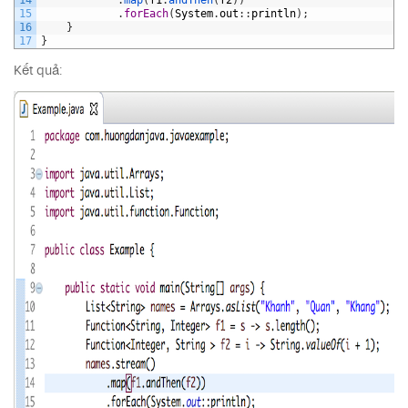
15
.
forEach
(
System
.
out
:
:
println
)
;
16
}
17
}
Kết quả: