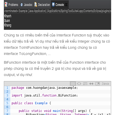
Chúng ta có nhiều biến thể của Interface Function tuỳ thuộc vào
kiểu dữ liệu trả về. Ví dụ như nếu trả về kiểu Integer chúng ta có
interface ToIntFunction hay trả về kiểu Long chúng ta có
interface ToLongFunction, …
BiFunction interface là một biến thể của Function interface cho
phép chúng ta có thể truyền 2 giá trị cho input và trả về giá trị
output, ví dụ như:
Java
1
package
com
.
huongdanjava
.
javaexample
;
2
3
import
java
.
util
.
function
.
BiFunction
;
4
5
public
class
Example
{
6
7
public
static
void
main
(
String
[
]
args
)
{
8
BiFunction
<
String
,
String
,
Integer
>
f
=
(
s1
,
s2
)