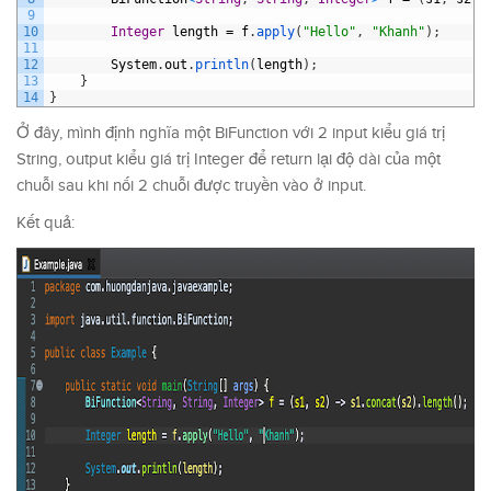
9
10
Integer
length
=
f
.
apply
(
"Hello"
,
"Khanh"
)
;
11
12
System
.
out
.
println
(
length
)
;
13
}
14
}
Ở đây, mình định nghĩa một BiFunction với 2 input kiểu giá trị
String, output kiểu giá trị Integer để return lại độ dài của một
chuỗi sau khi nối 2 chuỗi được truyền vào ở input.
Kết quả: