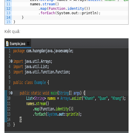
11
names
.
stream
(
)
12
.
map
(
Function
.
identity
(
)
)
13
.
forEach
(
System
.
out
:
:
println
)
;
14
}
15
}
Kết quả: