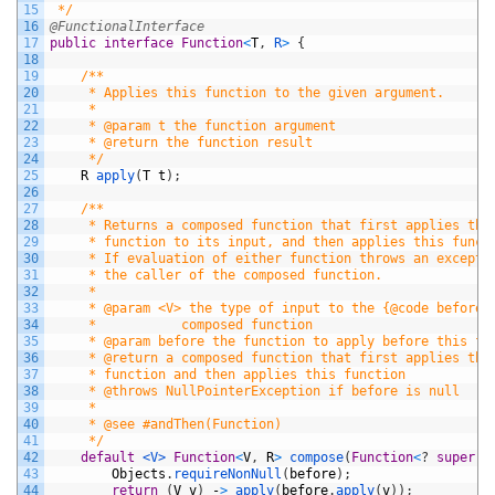
15
 */
16
@FunctionalInterface
17
public
interface
Function
<
T
,
R
>
{
18
19
/**
20
     * Applies this function to the given argument.
21
     *
22
     * @param t the function argument
23
     * @return the function result
24
     */
25
R
apply
(
T
t
)
;
26
27
/**
28
     * Returns a composed function that first applies the
29
     * function to its input, and then applies this funct
30
     * If evaluation of either function throws an excepti
31
     * the caller of the composed function.
32
     *
33
     * @param <V> the type of input to the {@code before}
34
     *           composed function
35
     * @param before the function to apply before this fu
36
     * @return a composed function that first applies the
37
     * function and then applies this function
38
     * @throws NullPointerException if before is null
39
     *
40
     * @see #andThen(Function)
41
     */
42
default
<V>
Function
<
V
,
R
>
compose
(
Function
<
?
super
V
43
Objects
.
requireNonNull
(
before
)
;
44
return
(
V
v
)
-
>
apply
(
before
.
apply
(
v
)
)
;