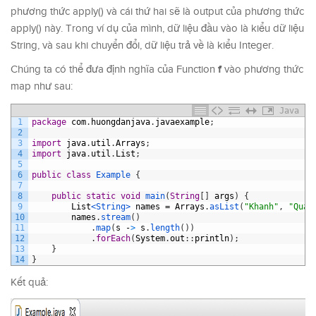
phương thức apply() và cái thứ hai sẽ là output của phương thức
apply() này. Trong ví dụ của mình, dữ liệu đầu vào là kiểu dữ liệu
String, và sau khi chuyển đổi, dữ liệu trả về là kiểu Integer.
f
Chúng ta có thể đưa định nghĩa của Function
vào phương thức
map như sau:
Java
1
package
com
.
huongdanjava
.
javaexample
;
2
3
import
java
.
util
.
Arrays
;
4
import
java
.
util
.
List
;
5
6
public
class
Example
{
7
8
public
static
void
main
(
String
[
]
args
)
{
9
List
<String>
names
=
Arrays
.
asList
(
"Khanh"
,
"Quan
10
names
.
stream
(
)
11
.
map
(
s
-
>
s
.
length
(
)
)
12
.
forEach
(
System
.
out
:
:
println
)
;
13
}
14
}
Kết quả: