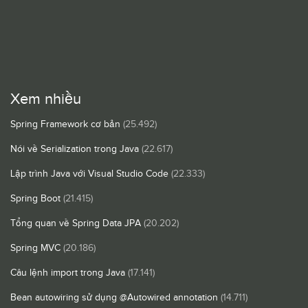
Xem nhiều
Spring Framework cơ bản
(25.492)
Nói về Serialization trong Java
(22.617)
Lập trình Java với Visual Studio Code
(22.333)
Spring Boot
(21.415)
Tổng quan về Spring Data JPA
(20.202)
Spring MVC
(20.186)
Câu lệnh import trong Java
(17.141)
Bean autowiring sử dụng @Autowired annotation
(14.711)