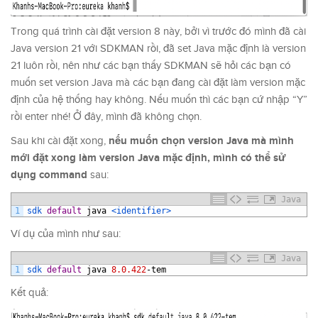
Trong quá trình cài đặt version 8 này, bởi vì trước đó mình đã cài
Java version 21 với SDKMAN rồi, đã set Java mặc định là version
21 luôn rồi, nên như các bạn thấy SDKMAN sẽ hỏi các bạn có
muốn set version Java mà các bạn đang cài đặt làm version mặc
định của hệ thống hay không. Nếu muốn thì các bạn cứ nhập “Y”
rồi enter nhé! Ở đây, mình đã không chọn.
nếu muốn chọn version Java mà mình
Sau khi cài đặt xong,
mới đặt xong làm version Java mặc định, mình có thể sử
dụng command
sau:
Java
1
sdk 
default
java
<identifier>
Ví dụ của mình như sau:
Java
1
sdk 
default
java
8.0.422
-
tem
Kết quả: