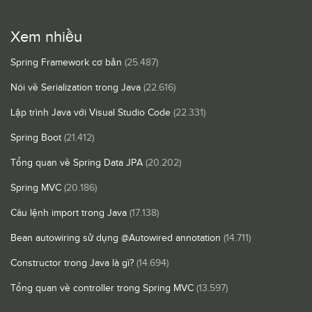
Xem nhiều
Spring Framework cơ bản
(25.487)
Nói về Serialization trong Java
(22.616)
Lập trình Java với Visual Studio Code
(22.331)
Spring Boot
(21.412)
Tổng quan về Spring Data JPA
(20.202)
Spring MVC
(20.186)
Câu lệnh import trong Java
(17.138)
Bean autowiring sử dụng @Autowired annotation
(14.711)
Constructor trong Java là gì?
(14.694)
Tổng quan về controller trong Spring MVC
(13.597)