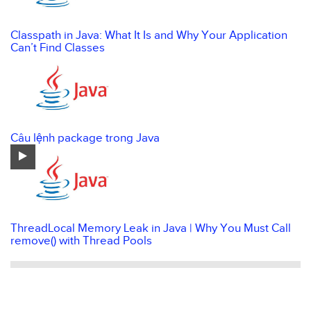
Classpath in Java: What It Is and Why Your Application
Can’t Find Classes
Câu lệnh package trong Java
ThreadLocal Memory Leak in Java | Why You Must Call
remove() with Thread Pools