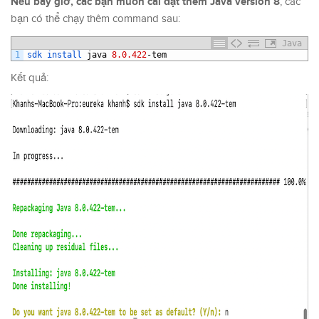
Nếu bây giờ, các bạn muốn cài đặt thêm Java version 8
, các
bạn có thể chạy thêm command sau:
Java
1
sdk 
install 
java
8.0.422
-
tem
Kết quả: