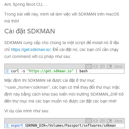
Ant, Spring Boot CLI, …
Trong bài viết này, mình sẽ làm việc với SDKMAN trên macOS
mà thôi!
Cài đặt SDKMAN
SDKMAN cung cấp cho chúng ta một script để install nó ở địa
chỉ
https://get.sdkman.io/
. Để cài đặt nó, các bạn chỉ cần chạy
curl command với cú pháp như sau:
Java
1
curl
-
s
"https://get.sdkman.io"
|
bash
Mặc định thì SDKMAN sẽ được cài đặt ở thư mục
“<user_home>/.sdkman”, các bạn có thể thay đổi thư mục mặc
định này bằng cách khai báo biến môi trường SDKMAN_DIR trỏ
đến thư mục mà các bạn muốn nó được cài đặt các bạn nhé!
Ví dụ của mình như sau:
Java
1
export 
SDKMAN_DIR
=/
Volumes
/
Passport
/
softwares
/
sdkman