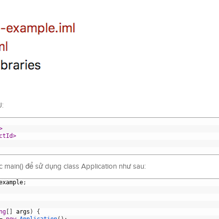
:
>
ctId>
 main() để sử dụng class Application như sau:
example
;
ng
[
]
args
)
{