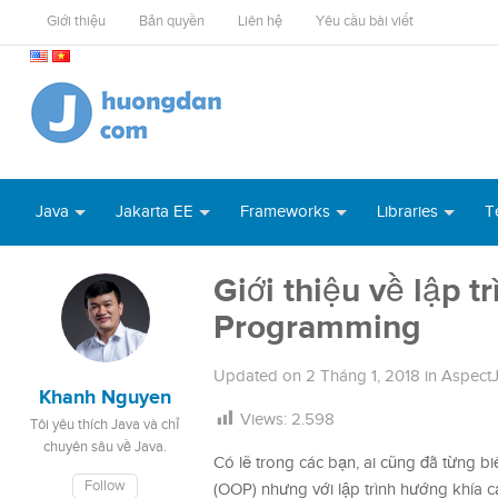
Giới thiệu
Bản quyền
Liên hệ
Yêu cầu bài viết
Java
Jakarta EE
Frameworks
Libraries
T
Giới thiệu về lập 
Programming
Updated on
2 Tháng 1, 2018
in
Aspect
Khanh Nguyen
Views:
2.598
Tôi yêu thích Java và chỉ
chuyên sâu về Java.
Có lẽ trong các bạn, ai cũng đã từng bi
Follow
(OOP) nhưng với lập trình hướng khía c