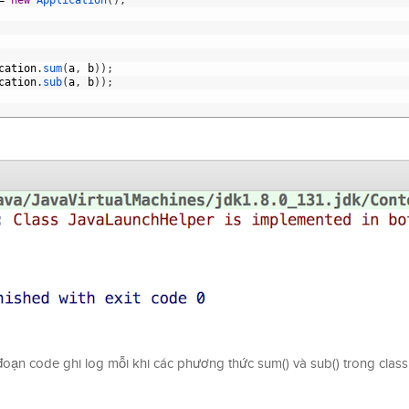
=
new
Application
(
)
;
cation
.
sum
(
a
,
b
)
)
;
cation
.
sub
(
a
,
b
)
)
;
ạn code ghi log mỗi khi các phương thức sum() và sub() trong class