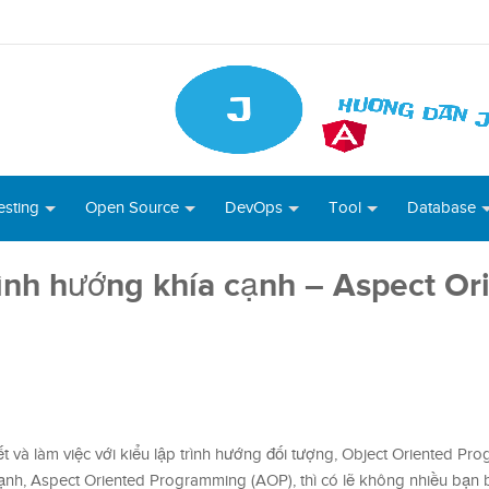
esting
Open Source
DevOps
Tool
Database
trình hướng khía cạnh – Aspect Or
J
ết và làm việc với kiểu lập trình hướng đối tượng, Object Oriented P
ạnh, Aspect Oriented Programming (AOP), thì có lẽ không nhiều bạn b