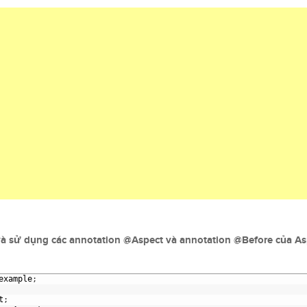
 và sử dụng các annotation @Aspect và annotation @Before của As
example
;
t
;