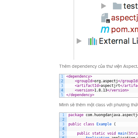
Thêm dependency của thư viện AspectJ
1
<dependency>
2
<groupId>
org.aspectj
</groupId
3
<artifactId>
aspectjrt
</artifa
4
<version>
1.8.13
</version>
5
</dependency>
Mình sẽ thêm một class với phương thức
1
package
com
.
huongdanjava
.
aspectj
2
3
public
class
Example
{
4
5
public
static
void
main
(
Stri