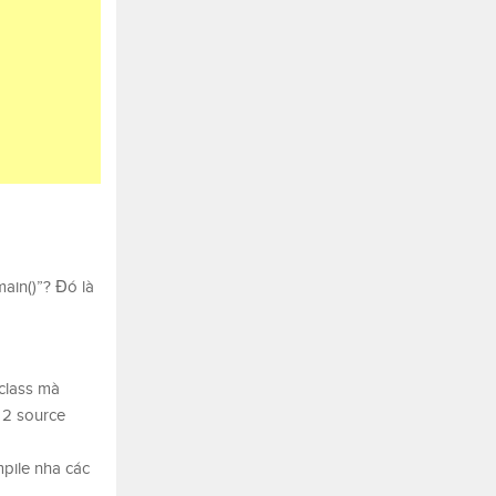
ain()”? Đó là
class mà
 2 source
pile nha các