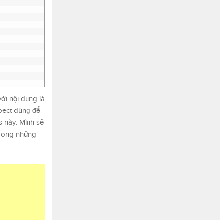
ới nội dung là
spect dùng để
s này. Mình sẽ
 trong những