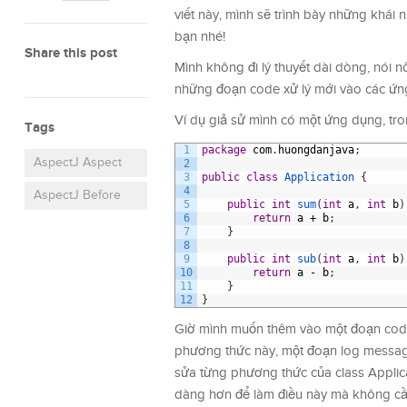
viết này, mình sẽ trình bày những khái 
bạn nhé!
Share this post
Mình không đi lý thuyết dài dòng, nói n
những đoạn code xử lý mới vào các ứn
Ví dụ giả sử mình có một ứng dụng, tro
Tags
1
package
com
.
huongdanjava
;
AspectJ Aspect
2
3
public
class
Application
{
4
AspectJ Before
5
public
int
sum
(
int
a
,
int
b
)
6
return
a
+
b
;
7
}
8
9
public
int
sub
(
int
a
,
int
b
)
10
return
a
-
b
;
11
}
12
}
Giờ mình muốn thêm vào một đoạn code 
phương thức này, một đoạn log message 
sửa từng phương thức của class Applic
dàng hơn để làm điều này mà không cần