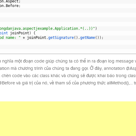
on
.
Aspect
;
on
.
Before
;
ongdanjava.aspectjexample.Application.*(..))"
)
oint 
joinPoint
)
{
od name: "
+
joinPoint
.
getSignature
(
)
.
getName
(
)
)
;
h nghĩa một đoạn code giúp chúng ta có thể in ra đoạn log message v
cation mà chương trình của chúng ta đang gọi. Ở đây, annotation @A
 chèn code vào các class khác và chúng sẽ được khai báo trong clas
 @Before và giá trị của nó, về tham số của phương thức allMethod(),…