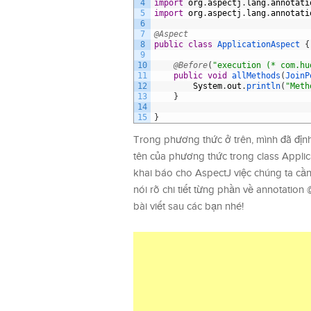
4
import
org
.
aspectj
.
lang
.
annotati
5
import
org
.
aspectj
.
lang
.
annotati
6
7
@Aspect
8
public
class
ApplicationAspect
{
9
10
@Before
(
"execution (* com.hu
11
public
void
allMethods
(
JoinP
12
System
.
out
.
println
(
"Meth
13
}
14
15
}
Trong phương thức ở trên, mình đã địn
tên của phương thức trong class Appli
khai báo cho AspectJ việc chúng ta cần
nói rõ chi tiết từng phần về annotation
bài viết sau các bạn nhé!