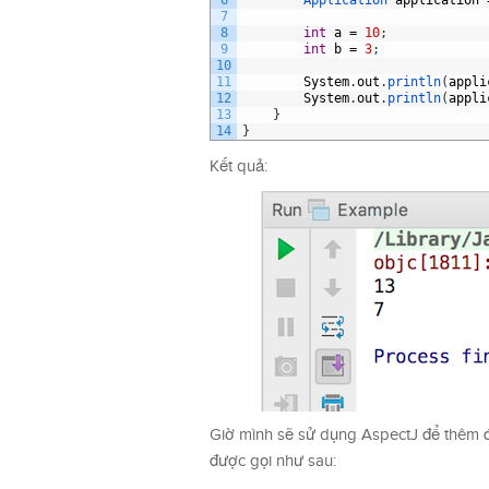
6
Application 
application
7
8
int
a
=
10
;
9
int
b
=
3
;
10
11
System
.
out
.
println
(
appli
12
System
.
out
.
println
(
appli
13
}
14
}
Kết quả:
Giờ mình sẽ sử dụng AspectJ để thêm đo
được gọi như sau: