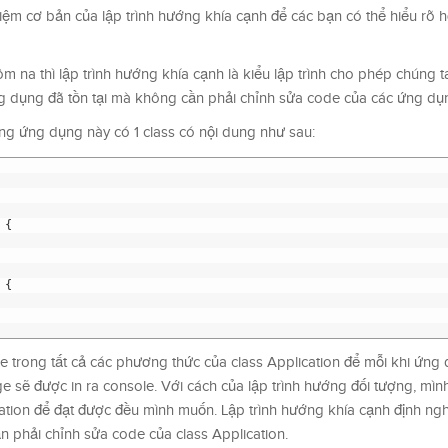
niệm cơ bản của lập trình hướng khía cạnh để các bạn có thể hiểu rõ 
ôm na thì lập trình hướng khía cạnh là kiểu lập trình cho phép chúng 
g dụng đã tồn tại mà không cần phải chỉnh sửa code của các ứng dụ
ng ứng dụng này có 1 class có nội dung như sau:
{
{
trong tất cả các phương thức của class Application để mỗi khi ứng 
sẽ được in ra console. Với cách của lập trình hướng đối tượng, mìn
ation để đạt được đều mình muốn. Lập trình hướng khía cạnh định ng
 phải chỉnh sửa code của class Application.