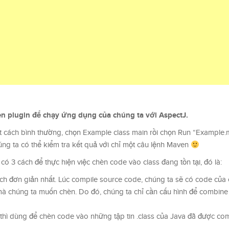
n plugin để chạy ứng dụng của chúng ta với AspectJ.
cách bình thường, chọn Example class main rồi chọn Run “Example.m
húng ta có thể kiểm tra kết quả với chỉ một câu lệnh Maven
có 3 cách để thực hiện việc chèn code vào class đang tồn tại, đó là:
ch đơn giản nhất. Lúc compile source code, chúng ta sẽ có code của 
à chúng ta muốn chèn. Do đó, chúng ta chỉ cần cấu hình để combine
thì dùng để chèn code vào những tập tin .class của Java đã được com