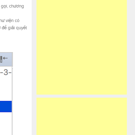
c gọi, chương
hư viện có
 để giải quyết