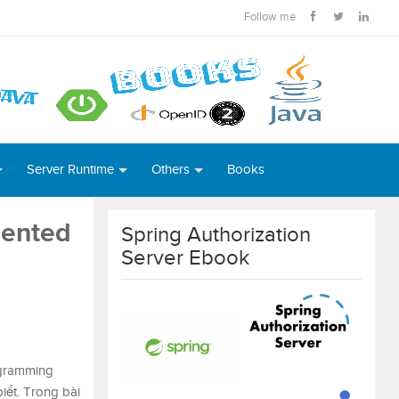
Follow me
Server Runtime
Others
Books
iented
Spring Authorization
Server Ebook
rogramming
iết. Trong bài