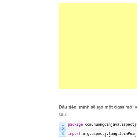
Đầu tiên, mình sẽ tạo một class mới
sau:
1
package
com
.
huongdanjava
.
aspectj
2
3
import
org
.
aspectj
.
lang
.
JoinPoin