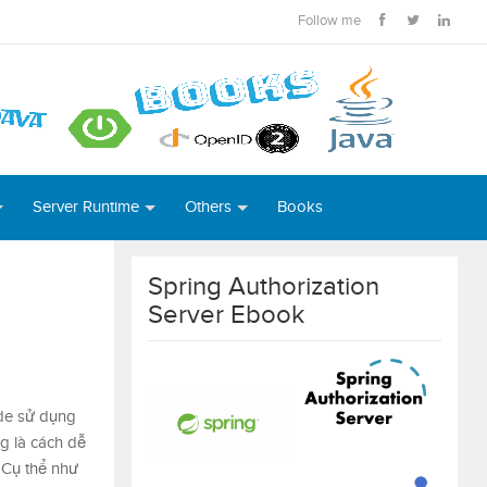
Follow me
Server Runtime
Others
Books
Spring Authorization
Server Ebook
ode sử dụng
g là cách dễ
. Cụ thể như