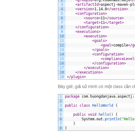
2
<groupId>
org.codehaus.mojo
</
3
<artifactId>
aspectj-maven-pl
4
<version>
1.14.0
</version>
5
<configuration>
6
<source>
11
</source>
7
<target>
11
</target>
8
</configuration>
9
<executions>
10
<execution>
11
<goals>
12
<goal>
compile
</g
13
</goals>
14
<configuration>
15
<complianceLevel
16
</configuration>
17
</execution>
18
</executions>
19
</plugin>
Bây giờ, giả sử mình có một class cần 
1
package
com
.
huongdanjava
.
aspectj
;
2
3
public
class
HelloWorld
{
4
5
public
void
hello
(
)
{
6
System
.
out
.
println
(
"Hello
7
}
8
}