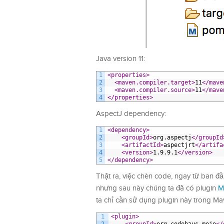
Java version 11:
1
<properties>
2
<maven.compiler.target>
11
</mave
3
<maven.compiler.source>
11
</mave
4
</properties>
AspectJ dependency:
1
<dependency>
2
<groupId>
org.aspectj
</groupId
3
<artifactId>
aspectjrt
</artifa
4
<version>
1.9.9.1
</version>
5
</dependency>
Thật ra, việc chèn code, ngay từ ban đ
nhưng sau này chúng ta đã có plugin
M
ta chỉ cần sử dụng plugin này trong Ma
1
<plugin>