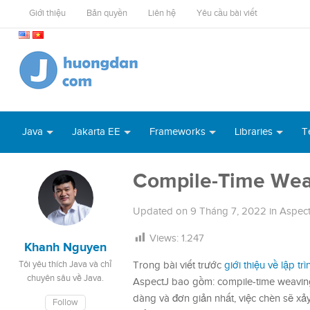
Giới thiệu
Bản quyền
Liên hệ
Yêu cầu bài viết
Java
Jakarta EE
Frameworks
Libraries
T
Compile-Time Wea
Updated on
9 Tháng 7, 2022
in
Aspec
Views:
1.247
Khanh Nguyen
Tôi yêu thích Java và chỉ
Trong bài viết trước
giới thiệu về lập t
chuyên sâu về Java.
AspectJ bao gồm: compile-time weavin
dàng và đơn giản nhất, việc chèn sẽ xảy
Follow