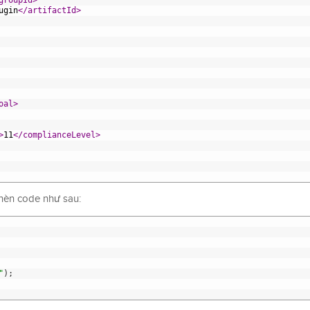
groupId>
ugin
</artifactId>
oal>
>
11
</complianceLevel>
chèn code như sau:
"
)
;