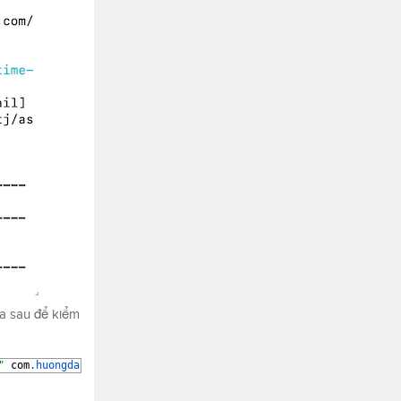
va sau để kiểm
"
com
.huongdanjava
.aspectj
.Application