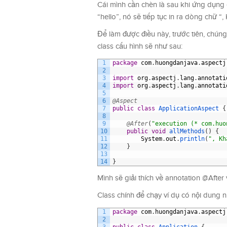
Cái mình cần chèn là sau khi ứng dụng 
“hello”, nó sẽ tiếp tục in ra dòng chữ “,
Để làm được điều này, trước tiên, chúng
class cấu hình sẽ như sau:
1
package
com
.
huongdanjava
.
aspectj
2
3
import
org
.
aspectj
.
lang
.
annotati
4
import
org
.
aspectj
.
lang
.
annotati
5
6
@Aspect
7
public
class
ApplicationAspect
{
8
9
@After
(
"execution (* com.huo
10
public
void
allMethods
(
)
{
11
System
.
out
.
println
(
", Kh
12
}
13
14
}
Mình sẽ giải thích về annotation @After
Class chính để chạy ví dụ có nội dung 
1
package
com
.
huongdanjava
.
aspectj
2