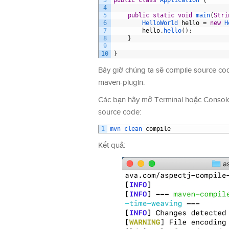
3
public
class
Application
{
4
5
public
static
void
main
(
Stri
6
HelloWorld 
hello
=
new
H
7
hello
.
hello
(
)
;
8
}
9
10
}
Bây giờ chúng ta sẽ compile source co
maven-plugin.
Các bạn hãy mở Terminal hoặc Console l
source code:
1
mvn 
clean 
compile
Kết quả: