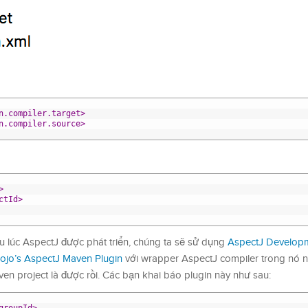
n.compiler.target>
n.compiler.source>
>
ctId>
ầu lúc AspectJ được phát triển, chúng ta sẽ sử dụng
AspectJ Develop
ojo’s AspectJ Maven Plugin
với wrapper AspectJ compiler trong nó 
ven project là được rồi. Các bạn khai báo plugin này như sau: