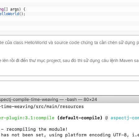
ng
[
]
args
)
{
elloWorld
(
)
;
de của class HelloWorld và source code chúng ta cần chèn sử dụng pl
ên rồi đi đến thư mục project, sau đó thì sử dụng câu lệnh Maven s