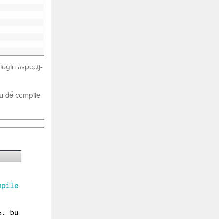
ugin aspectj-
au để compile