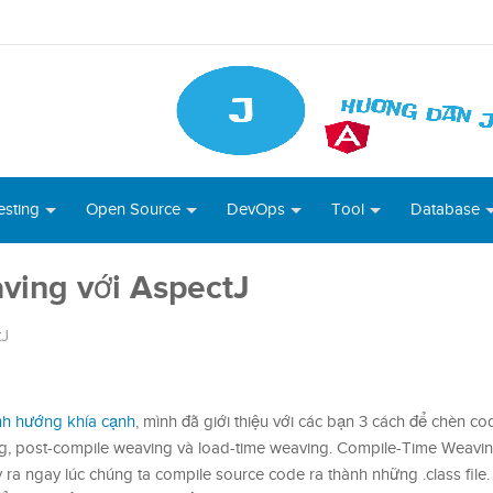
esting
Open Source
DevOps
Tool
Database
ving với AspectJ
tJ
rình hướng khía cạnh
, mình đã giới thiệu với các bạn 3 cách để chèn c
g, post-compile weaving và load-time weaving. Compile-Time Weavin
 ra ngay lúc chúng ta compile source code ra thành những .class file