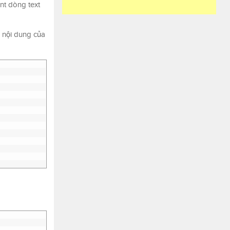
nt dòng text
, nội dung của