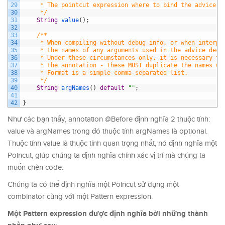
29
     * The pointcut expression where to bind the advice
30
     */
31
String
value
(
)
;
32
33
/**
34
     * When compiling without debug info, or when interpr
35
     * the names of any arguments used in the advice decl
36
     * Under these circumstances only, it is necessary to
37
     * the annotation - these MUST duplicate the names us
38
     * Format is a simple comma-separated list.
39
     */
40
String
argNames
(
)
default
""
;
41
42
}
Như các bạn thấy, annotation @Before định nghĩa 2 thuộc tính:
value và argNames trong đó thuộc tính argNames là optional.
Thuộc tính value là thuộc tính quan trọng nhất, nó định nghĩa một
Poincut, giúp chúng ta định nghĩa chính xác vị trí mà chúng ta
muốn chèn code.
Chúng ta có thể định nghĩa một Poincut sử dụng một
combinator cùng với một Pattern expression.
Một Pattern expression được định nghĩa bởi những thành