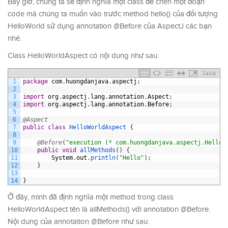
Bây giờ, chúng ta sẽ định nghĩa một class để chèn một đoạn
code mà chúng ta muốn vào trước method hello() của đối tượng
HelloWorld sử dụng annotation @Before của AspectJ các bạn
nhé.
Class HelloWorldAspect có nội dung như sau:
Java
1
package
com
.
huongdanjava
.
aspectj
;
2
3
import
org
.
aspectj
.
lang
.
annotation
.
Aspect
;
4
import
org
.
aspectj
.
lang
.
annotation
.
Before
;
5
6
@Aspect
7
public
class
HelloWorldAspect
{
8
9
@Before
(
"execution (* com.huongdanjava.aspectj.HelloW
10
public
void
allMethods
(
)
{
11
System
.
out
.
println
(
"Hello"
)
;
12
}
13
14
}
Ở đây, mình đã định nghĩa một method trong class
HelloWorldAspect tên là allMethods() với annotation @Before.
Nội dung của annotation @Before như sau: