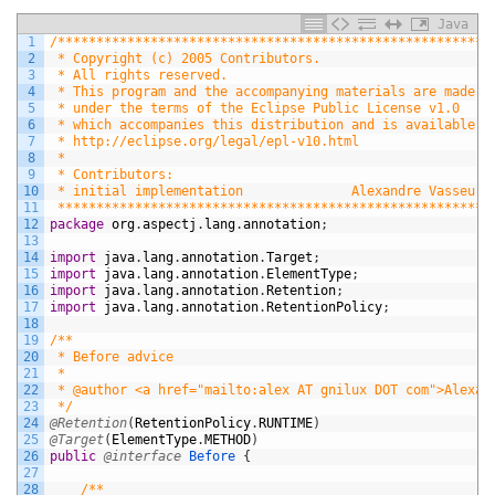
Java
1
/********************************************************
2
 * Copyright (c) 2005 Contributors.
3
 * All rights reserved.
4
 * This program and the accompanying materials are made a
5
 * under the terms of the Eclipse Public License v1.0
6
 * which accompanies this distribution and is available a
7
 * http://eclipse.org/legal/epl-v10.html
8
 *
9
 * Contributors:
10
 * initial implementation              Alexandre Vasseur
11
 ********************************************************
12
package
org
.
aspectj
.
lang
.
annotation
;
13
14
import
java
.
lang
.
annotation
.
Target
;
15
import
java
.
lang
.
annotation
.
ElementType
;
16
import
java
.
lang
.
annotation
.
Retention
;
17
import
java
.
lang
.
annotation
.
RetentionPolicy
;
18
19
/**
20
 * Before advice
21
 *
22
 * @author <a href="mailto:alex AT gnilux DOT com">Alexan
23
 */
24
@Retention
(
RetentionPolicy
.
RUNTIME
)
25
@Target
(
ElementType
.
METHOD
)
26
public
@interface
Before
{
27
28
/**