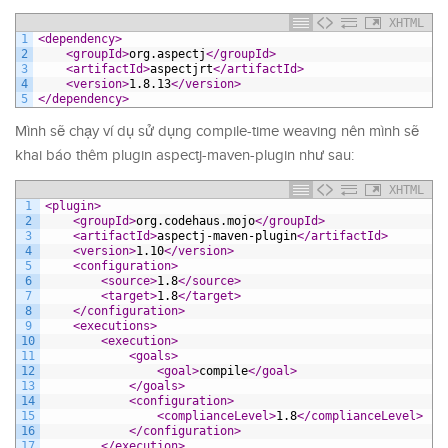
XHTML
1
<dependency>
2
<groupId>
org.aspectj
</groupId>
3
<artifactId>
aspectjrt
</artifactId>
4
<version>
1.8.13
</version>
5
</dependency>
Mình sẽ chạy ví dụ sử dụng compile-time weaving nên mình sẽ
khai báo thêm plugin aspectj-maven-plugin như sau:
XHTML
1
<plugin>
2
<groupId>
org.codehaus.mojo
</groupId>
3
<artifactId>
aspectj-maven-plugin
</artifactId>
4
<version>
1.10
</version>
5
<configuration>
6
<source>
1.8
</source>
7
<target>
1.8
</target>
8
</configuration>
9
<executions>
10
<execution>
11
<goals>
12
<goal>
compile
</goal>
13
</goals>
14
<configuration>
15
<complianceLevel>
1.8
</complianceLevel>
16
</configuration>
17
</execution>