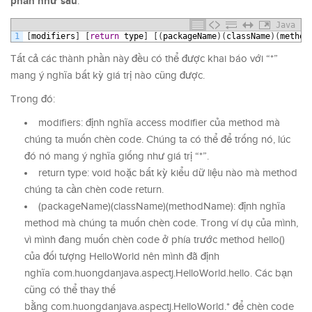
phần như sau
:
Java
1
[
modifiers
]
[
return
type
]
[
(
packageName
)
(
className
)
(
method
Tất cả các thành phần này đều có thể được khai báo với “*”
mang ý nghĩa bất kỳ giá trị nào cũng được.
Trong đó:
modifiers: định nghĩa access modifier của method mà
chúng ta muốn chèn code. Chúng ta có thể để trống nó, lúc
đó nó mang ý nghĩa giống như giá trị “*”.
return type: void hoặc bất kỳ kiểu dữ liệu nào mà method
chúng ta cần chèn code return.
(packageName)(className)(methodName): định nghĩa
method mà chúng ta muốn chèn code. Trong ví dụ của mình,
vì mình đang muốn chèn code ở phía trước method hello()
của đối tượng HelloWorld nên mình đã định
nghĩa com.huongdanjava.aspectj.HelloWorld.hello. Các bạn
cũng có thể thay thế
bằng com.huongdanjava.aspectj.HelloWorld.* để chèn code