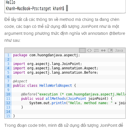
Để lấy tất cả các thông tin về method mà chúng ta đang chèn
code, các bạn có thể sử dụng đối tượng JoinPoint như là một
argument trong phương thức định nghĩa với annotation @Before
như sau:
Java
1
package
com
.
huongdanjava
.
aspectj
;
2
3
import
org
.
aspectj
.
lang
.
JoinPoint
;
4
import
org
.
aspectj
.
lang
.
annotation
.
Aspect
;
5
import
org
.
aspectj
.
lang
.
annotation
.
Before
;
6
7
@Aspect
8
public
class
HelloWorldAspect
{
9
10
@Before
(
"execution (* com.huongdanjava.aspectj.HelloW
11
public
void
allMethods
(
JoinPoint 
joinPoint
)
{
12
System
.
out
.
println
(
"Hello, method name: "
+
joinP
13
}
14
15
}
Trong đoạn code trên, mình đã sử dụng đối tượng JoinPoint để