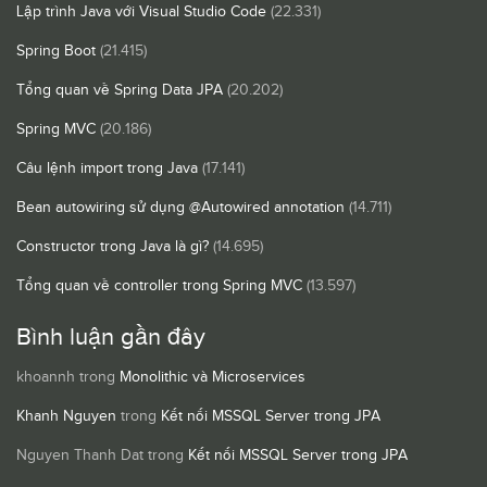
Lập trình Java với Visual Studio Code
(22.331)
Spring Boot
(21.415)
Tổng quan về Spring Data JPA
(20.202)
Spring MVC
(20.186)
Câu lệnh import trong Java
(17.141)
Bean autowiring sử dụng @Autowired annotation
(14.711)
Constructor trong Java là gì?
(14.695)
Tổng quan về controller trong Spring MVC
(13.597)
Bình luận gần đây
khoannh
trong
Monolithic và Microservices
Khanh Nguyen
trong
Kết nối MSSQL Server trong JPA
Nguyen Thanh Dat
trong
Kết nối MSSQL Server trong JPA