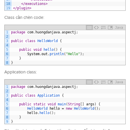
18
</executions>
19
</plugin>
Class cần chèn code:
Java
1
package
com
.
huongdanjava
.
aspectj
;
2
3
public
class
HelloWorld
{
4
5
public
void
hello
(
)
{
6
System
.
out
.
println
(
"Hello"
)
;
7
}
8
}
Application class:
Java
1
package
com
.
huongdanjava
.
aspectj
;
2
3
public
class
Application
{
4
5
public
static
void
main
(
String
[
]
args
)
{
6
HelloWorld 
hello
=
new
HelloWorld
(
)
;
7
hello
.
hello
(
)
;
8
}
9
}