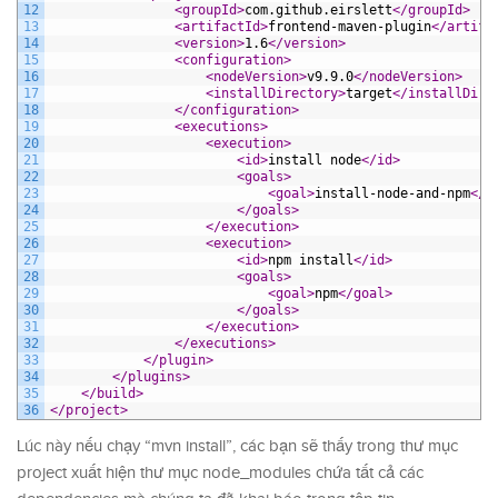
12
<groupId>
com.github.eirslett
</groupId>
13
<artifactId>
frontend-maven-plugin
</artifa
14
<version>
1.6
</version>
15
<configuration>
16
<nodeVersion>
v9.9.0
</nodeVersion>
17
<installDirectory>
target
</installDire
18
</configuration>
19
<executions>
20
<execution>
21
<id>
install node
</id>
22
<goals>
23
<goal>
install-node-and-npm
</g
24
</goals>
25
</execution>
26
<execution>
27
<id>
npm install
</id>
28
<goals>
29
<goal>
npm
</goal>
30
</goals>
31
</execution>
32
</executions>
33
</plugin>
34
</plugins>
35
</build>
36
</project>
Lúc này nếu chạy “mvn install”, các bạn sẽ thấy trong thư mục
project xuất hiện thư mục node_modules chứa tất cả các