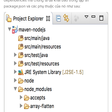
dependencies mà chúng ta đã khai báo trong tập tin
package.json và các phụ thuộc của nó như sau: