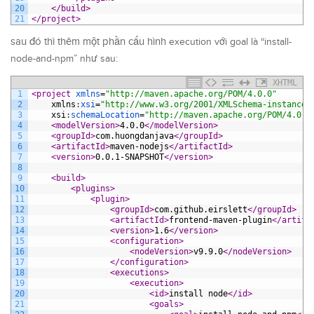
20
</build>
21
</project>
sau đó thì thêm một phần cấu hình
execution với goal là “
install-
node-and-npm
” như sau:
XHTML
1
<project 
xmlns
=
"http://maven.apache.org/POM/4.0.0"
2
xmlns
:
xsi
=
"http://www.w3.org/2001/XMLSchema-instance"
3
xsi
:
schemaLocation
=
"http://maven.apache.org/POM/4.0.0
4
<modelVersion>
4.0.0
</modelVersion>
5
<groupId>
com.huongdanjava
</groupId>
6
<artifactId>
maven-nodejs
</artifactId>
7
<version>
0.0.1-SNAPSHOT
</version>
8
9
<build>
10
<plugins>
11
<plugin>
12
<groupId>
com.github.eirslett
</groupId>
13
<artifactId>
frontend-maven-plugin
</artifa
14
<version>
1.6
</version>
15
<configuration>
16
<nodeVersion>
v9.9.0
</nodeVersion>
17
</configuration>
18
<executions>
19
<execution>
20
<id>
install node
</id>
21
<goals>