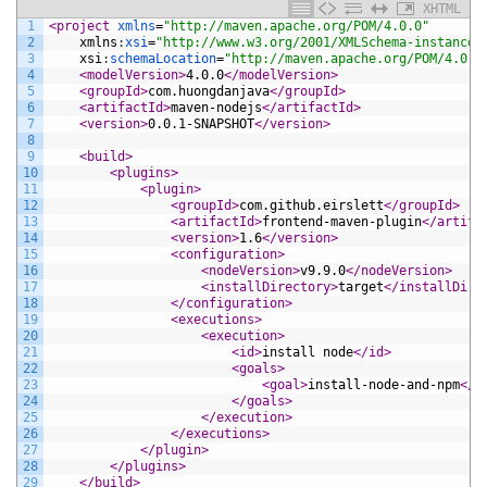
XHTML
1
<project 
xmlns
=
"http://maven.apache.org/POM/4.0.0"
2
xmlns
:
xsi
=
"http://www.w3.org/2001/XMLSchema-instance"
3
xsi
:
schemaLocation
=
"http://maven.apache.org/POM/4.0.0
4
<modelVersion>
4.0.0
</modelVersion>
5
<groupId>
com.huongdanjava
</groupId>
6
<artifactId>
maven-nodejs
</artifactId>
7
<version>
0.0.1-SNAPSHOT
</version>
8
9
<build>
10
<plugins>
11
<plugin>
12
<groupId>
com.github.eirslett
</groupId>
13
<artifactId>
frontend-maven-plugin
</artifa
14
<version>
1.6
</version>
15
<configuration>
16
<nodeVersion>
v9.9.0
</nodeVersion>
17
<installDirectory>
target
</installDire
18
</configuration>
19
<executions>
20
<execution>
21
<id>
install node
</id>
22
<goals>
23
<goal>
install-node-and-npm
</g
24
</goals>
25
</execution>
26
</executions>
27
</plugin>
28
</plugins>
29
</build>