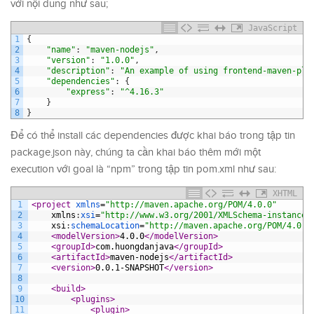
với nội dung như sau;
JavaScript
1
{
2
"name"
:
"maven-nodejs"
,
3
"version"
:
"1.0.0"
,
4
"description"
:
"An example of using frontend-maven-plu
5
"dependencies"
:
{
6
"express"
:
"^4.16.3"
7
}
8
}
Để có thể install các dependencies được khai báo trong tập tin
package.json này, chúng ta cần khai báo thêm mới một
execution với goal là “npm” trong tập tin pom.xml như sau:
XHTML
1
<project 
xmlns
=
"http://maven.apache.org/POM/4.0.0"
2
xmlns
:
xsi
=
"http://www.w3.org/2001/XMLSchema-instance"
3
xsi
:
schemaLocation
=
"http://maven.apache.org/POM/4.0.0
4
<modelVersion>
4.0.0
</modelVersion>
5
<groupId>
com.huongdanjava
</groupId>
6
<artifactId>
maven-nodejs
</artifactId>
7
<version>
0.0.1-SNAPSHOT
</version>
8
9
<build>
10
<plugins>
11
<plugin>