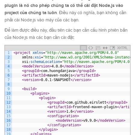
plugin là nó cho phép chúng ta có thể cài đặt Node.js vào
project của chúng ta luôn
. Điều này có nghĩa, bạn không cần
phải cài Node.js vào máy của các bạn.
Để làm được điều này, đầu tiên các bạn cần cấu hình phiên bản
của Node.js mà các bạn cần cài đặt:
XHTML
1
<project 
xmlns
=
"http://maven.apache.org/POM/4.0.0"
2
xmlns
:
xsi
=
"http://www.w3.org/2001/XMLSchema-instance"
3
xsi
:
schemaLocation
=
"http://maven.apache.org/POM/4.0.0
4
<modelVersion>
4.0.0
</modelVersion>
5
<groupId>
com.huongdanjava
</groupId>
6
<artifactId>
maven-nodejs
</artifactId>
7
<version>
0.0.1-SNAPSHOT
</version>
8
9
<build>
10
<plugins>
11
<plugin>
12
<groupId>
com.github.eirslett
</groupId>
13
<artifactId>
frontend-maven-plugin
</artifa
14
<version>
1.6
</version>
15
<configuration>
16
<nodeVersion>
v9.9.0
</nodeVersion>
17
</configuration>
18
</plugin>
19
</plugins>