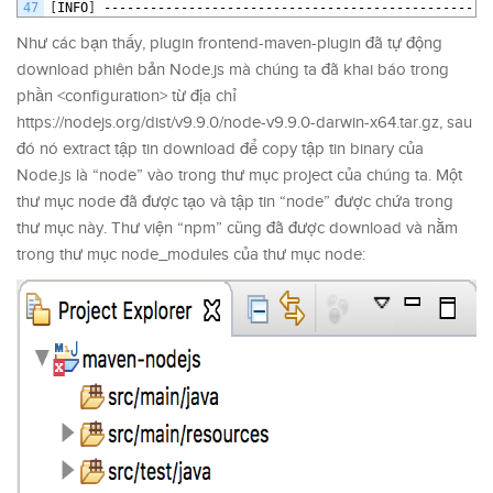
47
[
INFO
]
--------------------------------------------------
Như các bạn thấy, plugin frontend-maven-plugin đã tự động
download phiên bản Node.js mà chúng ta đã khai báo trong
phần <configuration> từ địa chỉ
https://nodejs.org/dist/v9.9.0/node-v9.9.0-darwin-x64.tar.gz, sau
đó nó extract tập tin download để copy tập tin binary của
Node.js là “node” vào trong thư mục project của chúng ta. Một
thư mục node đã được tạo và tập tin “node” được chứa trong
thư mục này. Thư viện “npm” cũng đã được download và nằm
trong thư mục node_modules của thư mục node: