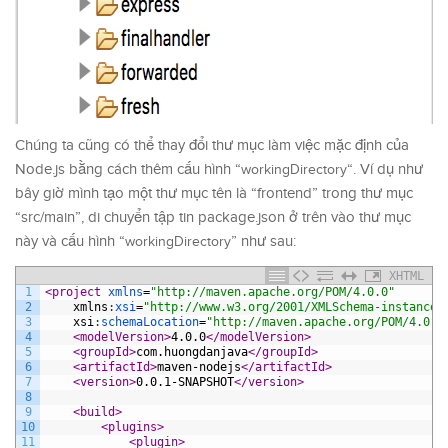
Chúng ta cũng có thể thay đổi thư mục làm việc mặc định của
Node.js bằng cách thêm cấu hình “
“. Ví dụ như
workingDirectory
bây giờ mình tạo một thư mục tên là “frontend” trong thư mục
“src/main”, di chuyển tập tin package.json ở trên vào thư mục
này và cấu hình “
” như sau:
workingDirectory
XHTML
1
<project 
xmlns
=
"http://maven.apache.org/POM/4.0.0"
2
xmlns
:
xsi
=
"http://www.w3.org/2001/XMLSchema-instance"
3
xsi
:
schemaLocation
=
"http://maven.apache.org/POM/4.0.0
4
<modelVersion>
4.0.0
</modelVersion>
5
<groupId>
com.huongdanjava
</groupId>
6
<artifactId>
maven-nodejs
</artifactId>
7
<version>
0.0.1-SNAPSHOT
</version>
8
9
<build>
10
<plugins>
11
<plugin>