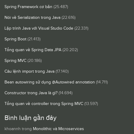
Spring Framework cơ bản
(25.487)
Nói về Serialization trong Java
(22.616)
Lập trình Java với Visual Studio Code
(22.331)
Spring Boot
(21.413)
Tổng quan về Spring Data JPA
(20.202)
Spring MVC
(20.186)
Câu lệnh import trong Java
(17.140)
Bean autowiring sử dụng @Autowired annotation
(14.711)
Constructor trong Java là gì?
(14.694)
Tổng quan về controller trong Spring MVC
(13.597)
Bình luận gần đây
khoannh
trong
Monolithic và Microservices