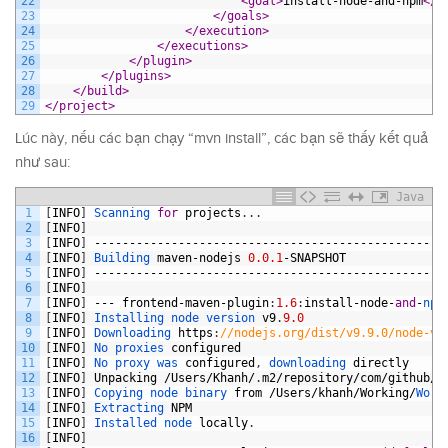
22
<goal>
install-node-and-npm
</g
23
</goals>
24
</execution>
25
</executions>
26
</plugin>
27
</plugins>
28
</build>
29
</project>
Lúc này, nếu các bạn chạy “mvn install”, các bạn sẽ thấy kết quả
như sau:
Java
1
[
INFO
]
Scanning 
for
projects
.
.
.
2
[
INFO
]
3
[
INFO
]
--------------------------------------------------
4
[
INFO
]
Building 
maven
-
nodejs
0.0.1
-
SNAPSHOT
5
[
INFO
]
--------------------------------------------------
6
[
INFO
]
7
[
INFO
]
---
frontend
-
maven
-
plugin
:
1.6
:
install
-
node
-
and
-
npm
8
[
INFO
]
Installing 
node 
version 
v9
.
9.0
9
[
INFO
]
Downloading 
https
:
//nodejs.org/dist/v9.9.0/node-v9
10
[
INFO
]
No 
proxies 
configured
11
[
INFO
]
No 
proxy 
was 
configured
,
downloading 
directly
12
[
INFO
]
Unpacking
/
Users
/
Khanh
/
.
m2
/
repository
/
com
/
github
/
e
13
[
INFO
]
Copying 
node 
binary 
from
/
Users
/
khanh
/
Working
/
Work
14
[
INFO
]
Extracting 
NPM
15
[
INFO
]
Installed 
node 
locally
.
16
[
INFO
]