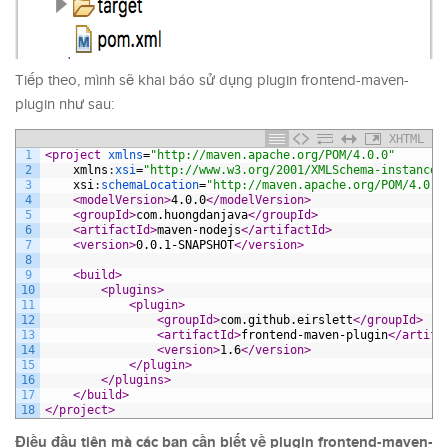
Tiếp theo, mình sẽ khai báo sử dụng plugin frontend-maven-
plugin như sau:
XHTML
1
<project 
xmlns
=
"http://maven.apache.org/POM/4.0.0"
2
xmlns
:
xsi
=
"http://www.w3.org/2001/XMLSchema-instance"
3
xsi
:
schemaLocation
=
"http://maven.apache.org/POM/4.0.0
4
<modelVersion>
4.0.0
</modelVersion>
5
<groupId>
com.huongdanjava
</groupId>
6
<artifactId>
maven-nodejs
</artifactId>
7
<version>
0.0.1-SNAPSHOT
</version>
8
9
<build>
10
<plugins>
11
<plugin>
12
<groupId>
com.github.eirslett
</groupId>
13
<artifactId>
frontend-maven-plugin
</artifa
14
<version>
1.6
</version>
15
</plugin>
16
</plugins>
17
</build>
18
</project>
Điều đầu tiên mà các bạn cần biết về plugin frontend-maven-