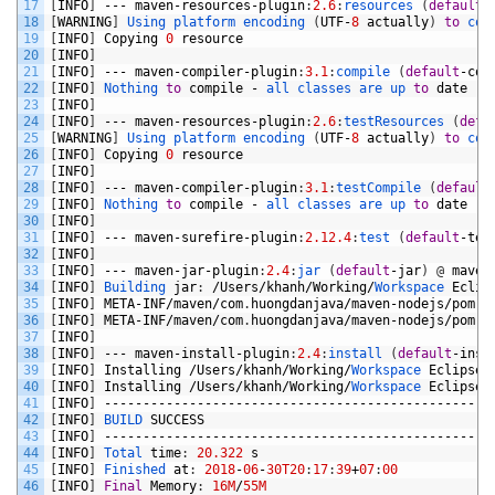
17
[
INFO
]
---
maven
-
resources
-
plugin
:
2.6
:
resources
(
default
-
18
[
WARNING
]
Using 
platform 
encoding
(
UTF
-
8
actually
)
to
cop
19
[
INFO
]
Copying
0
resource
20
[
INFO
]
21
[
INFO
]
---
maven
-
compiler
-
plugin
:
3.1
:
compile
(
default
-
com
22
[
INFO
]
Nothing 
to
compile
-
all 
classes 
are 
up 
to
date
23
[
INFO
]
24
[
INFO
]
---
maven
-
resources
-
plugin
:
2.6
:
testResources
(
defa
25
[
WARNING
]
Using 
platform 
encoding
(
UTF
-
8
actually
)
to
cop
26
[
INFO
]
Copying
0
resource
27
[
INFO
]
28
[
INFO
]
---
maven
-
compiler
-
plugin
:
3.1
:
testCompile
(
default
29
[
INFO
]
Nothing 
to
compile
-
all 
classes 
are 
up 
to
date
30
[
INFO
]
31
[
INFO
]
---
maven
-
surefire
-
plugin
:
2.12.4
:
test
(
default
-
tes
32
[
INFO
]
33
[
INFO
]
---
maven
-
jar
-
plugin
:
2.4
:
jar
(
default
-
jar
)
@
maven
34
[
INFO
]
Building 
jar
:
/
Users
/
khanh
/
Working
/
Workspace 
Eclip
35
[
INFO
]
META
-
INF
/
maven
/
com
.
huongdanjava
/
maven
-
nodejs
/
pom
.
x
36
[
INFO
]
META
-
INF
/
maven
/
com
.
huongdanjava
/
maven
-
nodejs
/
pom
.
p
37
[
INFO
]
38
[
INFO
]
---
maven
-
install
-
plugin
:
2.4
:
install
(
default
-
inst
39
[
INFO
]
Installing
/
Users
/
khanh
/
Working
/
Workspace 
Eclipse
/
40
[
INFO
]
Installing
/
Users
/
khanh
/
Working
/
Workspace 
Eclipse
/
41
[
INFO
]
--------------------------------------------------
42
[
INFO
]
BUILD 
SUCCESS
43
[
INFO
]
--------------------------------------------------
44
[
INFO
]
Total 
time
:
20.322
s
45
[
INFO
]
Finished 
at
:
2018
-
06
-
30T20
:
17
:
39
+
07
:
00
46
[
INFO
]
Final
Memory
:
16M
/
55M