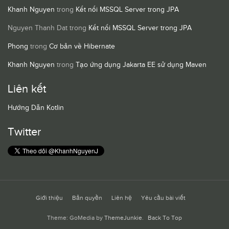
Khanh Nguyen
trong
Kết nối MSSQL Server trong JPA
Nguyen Thanh Dat
trong
Kết nối MSSQL Server trong JPA
Phong
trong
Cơ bản về Hibernate
Khanh Nguyen
trong
Tạo ứng dụng Jakarta EE sử dụng Maven
Liên kết
Hướng Dẫn Kotlin
Twitter
Giới thiệu
Bản quyền
Liên hệ
Yêu cầu bài viết
Theme: GoMedia by
ThemeJunkie
.
Back To Top