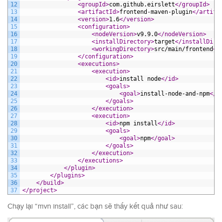
12
<groupId>
com.github.eirslett
</groupId>
13
<artifactId>
frontend-maven-plugin
</artifa
14
<version>
1.6
</version>
15
<configuration>
16
<nodeVersion>
v9.9.0
</nodeVersion>
17
<installDirectory>
target
</installDire
18
<workingDirectory>
src/main/frontend
</
19
</configuration>
20
<executions>
21
<execution>
22
<id>
install node
</id>
23
<goals>
24
<goal>
install-node-and-npm
</g
25
</goals>
26
</execution>
27
<execution>
28
<id>
npm install
</id>
29
<goals>
30
<goal>
npm
</goal>
31
</goals>
32
</execution>
33
</executions>
34
</plugin>
35
</plugins>
36
</build>
37
</project>
Chạy lại “mvn install”, các bạn sẽ thấy kết quả như sau: