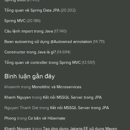
Tổng quan về Spring Data JPA
(20.202)
Spring MVC
(20.186)
Câu lệnh import trong Java
(17.140)
Bean autowiring sử dụng @Autowired annotation
(14.711)
Constructor trong Java là gì?
(14.694)
Tổng quan về controller trong Spring MVC
(13.597)
Bình luận gần đây
khoannh
trong
Monolithic và Microservices
Khanh Nguyen
trong
Kết nối MSSQL Server trong JPA
Nguyen Thanh Dat
trong
Kết nối MSSQL Server trong JPA
Phong
trong
Cơ bản về Hibernate
Khanh Nguyen
trong
Tạo ứng dụng Jakarta EE sử dụng Maven