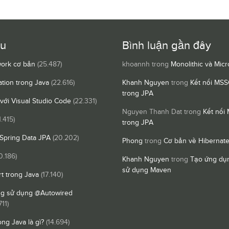
ều
Bình luận gần đây
ork cơ bản
(25.487)
khoannh
trong
Monolithic và Micr
ation trong Java
(22.616)
Khanh Nguyen
trong
Kết nối MSS
trong JPA
 với Visual Studio Code
(22.331)
Nguyen Thanh Dat
trong
Kết nối
1.415)
trong JPA
Spring Data JPA
(20.202)
Phong
trong
Cơ bản về Hibernat
0.186)
Khanh Nguyen
trong
Tạo ứng dụn
sử dụng Maven
t trong Java
(17.140)
ng sử dụng @Autowired
711)
ong Java là gì?
(14.694)