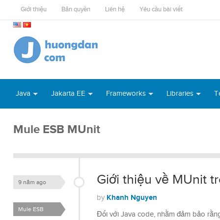
Giới thiệu
Bản quyền
Liên hệ
Yêu cầu bài viết
Java
Jakarta EE
Frameworks
Libraries
T
Mule ESB MUnit
Giới thiệu về MUnit 
9 năm ago
Khanh Nguyen
by
Mule ESB
Đối với Java code, nhằm đảm bảo rằng