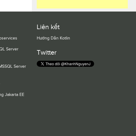
Liên kết
oservices
Hướng Dẫn Kotlin
QL Server
Twitter
 MSSQL Server
e
g Jakarta EE