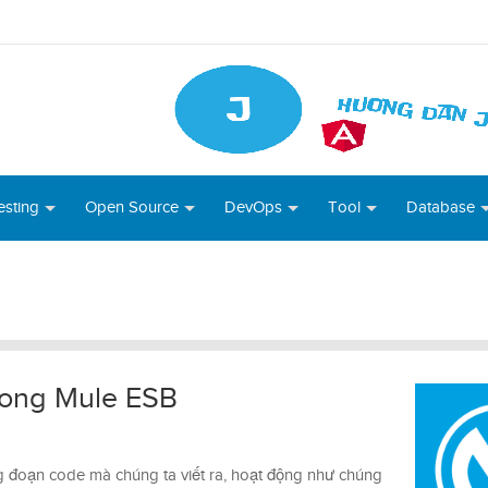
esting
Open Source
DevOps
Tool
Database
trong Mule ESB
 đoạn code mà chúng ta viết ra, hoạt động như chúng