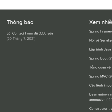
Thông báo
Xem nhi
Spring Framew
Lỗi Contact Form đã được sửa
(
20 Tháng 7, 2021
)
Nói về Serializ
Lập trình Java
Spring Boot
(2
Tổng quan về 
Spring MVC
(2
Câu lệnh impor
Bean autowiri
annotation
(14.
Constructor tr