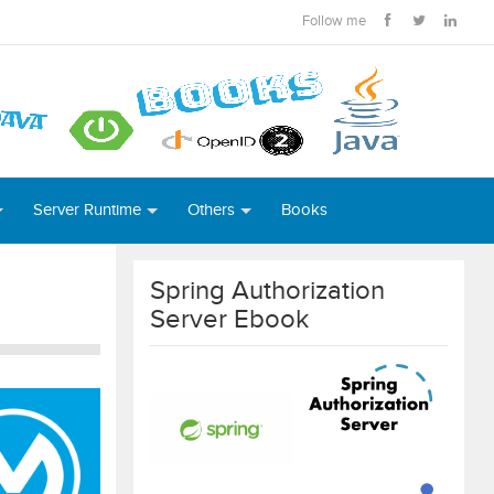
Follow me
Server Runtime
Others
Books
Spring Authorization
Server Ebook