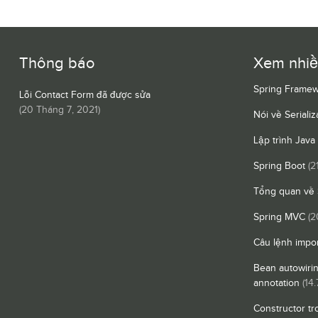
Thông báo
Xem nhi
Spring Framew
Lỗi Contact Form đã được sửa
(
20 Tháng 7, 2021
)
Nói về Serializ
Lập trình Java
Spring Boot
(2
Tổng quan về 
Spring MVC
(2
Câu lệnh impor
Bean autowiri
annotation
(14.
Constructor tr