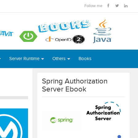
Follow me
Server Runtime
Others
Books
Spring Authorization
Server Ebook