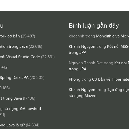
ều
Bình luận gần đây
ork cơ bản
(25.487)
khoannh
trong
Monolithic và Micr
ation trong Java
(22.616)
Khanh Nguyen
trong
Kết nối MSS
trong JPA
 với Visual Studio Code
(22.331)
Nguyen Thanh Dat
trong
Kết nối
1.412)
trong JPA
Spring Data JPA
(20.202)
Phong
trong
Cơ bản về Hibernat
0.186)
Khanh Nguyen
trong
Tạo ứng dụn
sử dụng Maven
t trong Java
(17.138)
ng sử dụng @Autowired
711)
ong Java là gì?
(14.694)