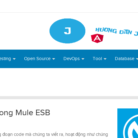
esting
Open Source
DevOps
Tool
Database
trong Mule ESB
 đoạn code mà chúng ta viết ra, hoạt động như chúng