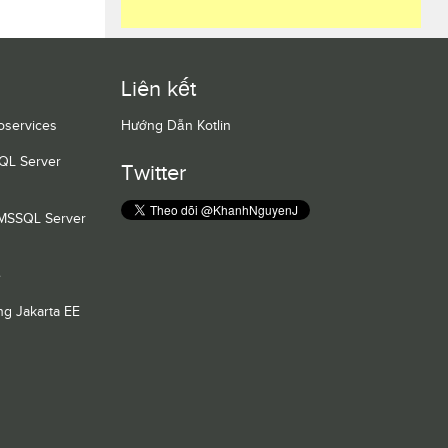
Liên kết
oservices
Hướng Dẫn Kotlin
QL Server
Twitter
 MSSQL Server
e
g Jakarta EE