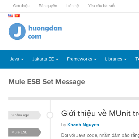
Giới thiệu
Bản quyền
Liên hệ
Yêu cầu bài viết
Java
Jakarta EE
Frameworks
Libraries
T
Mule ESB Set Message
Giới thiệu về MUnit 
9 năm ago
Khanh Nguyen
by
Mule ESB
Đối với Java code, nhằm đảm bảo rằng