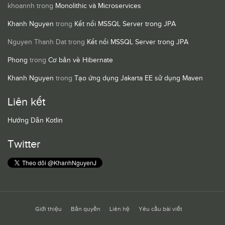
khoannh
trong
Monolithic và Microservices
Khanh Nguyen
trong
Kết nối MSSQL Server trong JPA
Nguyen Thanh Dat
trong
Kết nối MSSQL Server trong JPA
Phong
trong
Cơ bản về Hibernate
Khanh Nguyen
trong
Tạo ứng dụng Jakarta EE sử dụng Maven
Liên kết
Hướng Dẫn Kotlin
Twitter
Giới thiệu
Bản quyền
Liên hệ
Yêu cầu bài viết