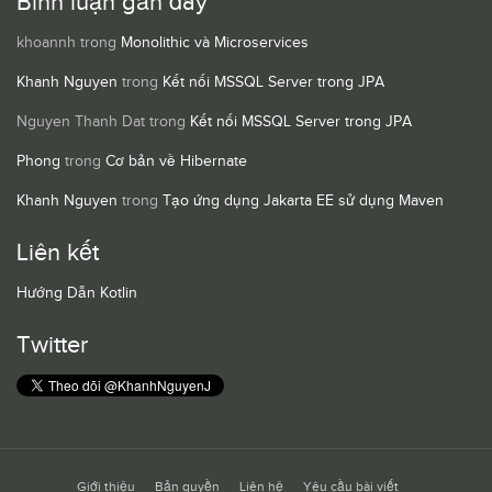
Bình luận gần đây
khoannh
trong
Monolithic và Microservices
Khanh Nguyen
trong
Kết nối MSSQL Server trong JPA
Nguyen Thanh Dat
trong
Kết nối MSSQL Server trong JPA
Phong
trong
Cơ bản về Hibernate
Khanh Nguyen
trong
Tạo ứng dụng Jakarta EE sử dụng Maven
Liên kết
Hướng Dẫn Kotlin
Twitter
Giới thiệu
Bản quyền
Liên hệ
Yêu cầu bài viết