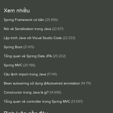
Xem nhiều
Spring Framework cơ bản
(25.490)
Nói về Serialization trong Java
(22.617)
Lập trình Java với Visual Studio Code
(22.333)
Spring Boot
(21.415)
Tổng quan về Spring Data JPA
(20.202)
Spring MVC
(20.186)
Câu lệnh import trong Java
(17.141)
Bean autowiring sử dụng @Autowired annotation
(14.711)
Constructor trong Java là gì?
(14.695)
Tổng quan về controller trong Spring MVC
(13.597)