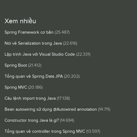
Xem nhiều
Spring Framework cơ bản
(25.487)
Nói về Serialization trong Java
(22.616)
Lập trình Java với Visual Studio Code
(22.331)
Spring Boot
(21.412)
Tổng quan về Spring Data JPA
(20.202)
Spring MVC
(20.186)
Câu lệnh import trong Java
(17.138)
Bean autowiring sử dụng @Autowired annotation
(14.711)
Constructor trong Java là gì?
(14.694)
Tổng quan về controller trong Spring MVC
(13.597)