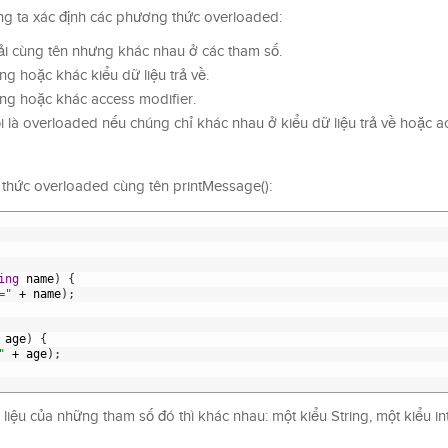
ng ta xác định các phương thức overloaded:
i cùng tên nhưng khác nhau ở các tham số.
g hoặc khác kiểu dữ liệu trả về.
ng hoặc khác access modifier.
là overloaded nếu chúng chỉ khác nhau ở kiểu dữ liệu trả về hoặc a
 thức overloaded cùng tên printMessage():
ing
name
)
{
="
+
name
)
;
age
)
{
"
+
age
)
;
iệu của những tham số đó thì khác nhau: một kiểu String, một kiểu int