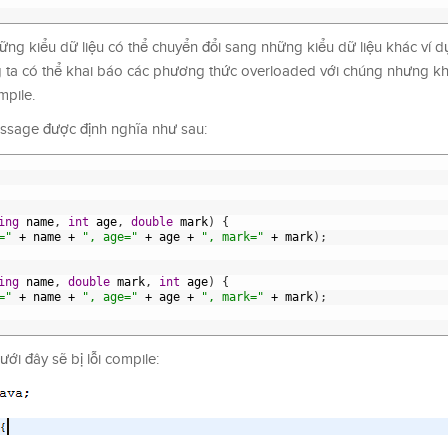
ững kiểu dữ liệu có thể chuyển đổi sang những kiểu dữ liệu khác ví d
ta có thể khai báo các phương thức overloaded với chúng nhưng kh
mpile.
essage được định nghĩa như sau:
ing
name
,
int
age
,
double
mark
)
{
="
+
name
+
", age="
+
age
+
", mark="
+
mark
)
;
ing
name
,
double
mark
,
int
age
)
{
="
+
name
+
", age="
+
age
+
", mark="
+
mark
)
;
i đây sẽ bị lỗi compile: