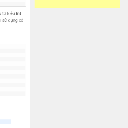
int
ụ từ kiểu
i sử dụng có