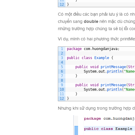
11
}
12
}
Có một điều các bạn phải lưu ý là có nh
double
chuyển sang
nên mặc dù chúng 
những trường hợp chúng ta sẽ bị lỗi co
Ví dụ, mình có hai phương thức printM
1
package
com
.
huongdanjava
;
2
3
public
class
Example
{
4
5
public
void
printMessage
(
Str
6
System
.
out
.
println
(
"Name
7
}
8
9
public
void
printMessage
(
Str
10
System
.
out
.
println
(
"Name
11
}
12
}
Nhưng khi sử dụng trong trường hợp dướ