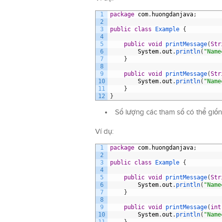
1
package
com
.
huongdanjava
;
2
3
public
class
Example
{
4
5
public
void
printMessage
(
Str
6
System
.
out
.
println
(
"Name
7
}
8
9
public
void
printMessage
(
Str
10
System
.
out
.
println
(
"Name
11
}
12
}
Số lượng các tham số có thể giốn
Ví dụ:
1
package
com
.
huongdanjava
;
2
3
public
class
Example
{
4
5
public
void
printMessage
(
Str
6
System
.
out
.
println
(
"Name
7
}
8
9
public
void
printMessage
(
int
10
System
.
out
.
println
(
"Name