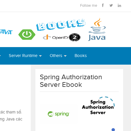
Follow me
Server Runtime
Others
Books
Spring Authorization
Server Ebook
ác tham số.
ong Java các