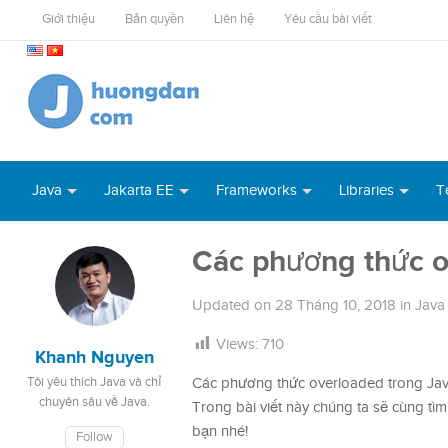
Giới thiệu
Bản quyền
Liên hệ
Yêu cầu bài viết
Java
Jakarta EE
Frameworks
Libraries
T
Các phương thức o
Updated on
28 Tháng 10, 2018
in
Java
Views:
710
Khanh Nguyen
Tôi yêu thích Java và chỉ
Các phương thức overloaded trong Jav
chuyên sâu về Java.
Trong bài viết này chúng ta sẽ cùng tì
bạn nhé!
Follow