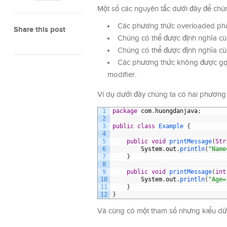
Một số các nguyên tắc dưới đây để chú
Các phương thức overloaded phả
Share this post
Chúng có thể được định nghĩa cùn
Chúng có thể được định nghĩa cù
Các phương thức không được gọi 
modifier.
Ví dụ dưới đây chúng ta có hai phương
1
package
com
.
huongdanjava
;
2
3
public
class
Example
{
4
5
public
void
printMessage
(
Str
6
System
.
out
.
println
(
"Name
7
}
8
9
public
void
printMessage
(
int
10
System
.
out
.
println
(
"Age=
11
}
12
}
Và cùng có một tham số nhưng kiểu dữ l