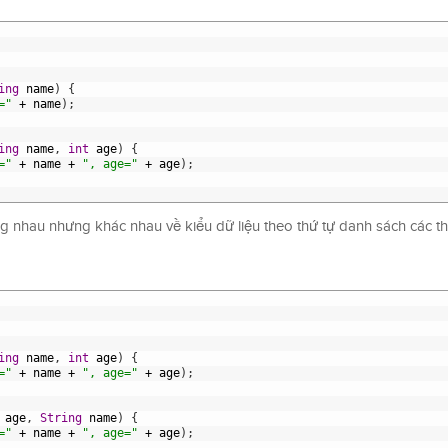
ing
name
)
{
="
+
name
)
;
ing
name
,
int
age
)
{
="
+
name
+
", age="
+
age
)
;
g nhau nhưng khác nhau về kiểu dữ liệu theo thứ tự danh sách các t
ing
name
,
int
age
)
{
="
+
name
+
", age="
+
age
)
;
age
,
String
name
)
{
="
+
name
+
", age="
+
age
)
;