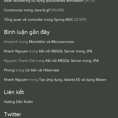
Bean autowiring sử dụng @Autowired annotation
(14.711)
Constructor trong Java là gì?
(14.695)
Tổng quan về controller trong Spring MVC
(13.597)
Bình luận gần đây
khoannh
trong
Monolithic và Microservices
Khanh Nguyen
trong
Kết nối MSSQL Server trong JPA
Nguyen Thanh Dat
trong
Kết nối MSSQL Server trong JPA
Phong
trong
Cơ bản về Hibernate
Khanh Nguyen
trong
Tạo ứng dụng Jakarta EE sử dụng Maven
Liên kết
Hướng Dẫn Kotlin
Twitter