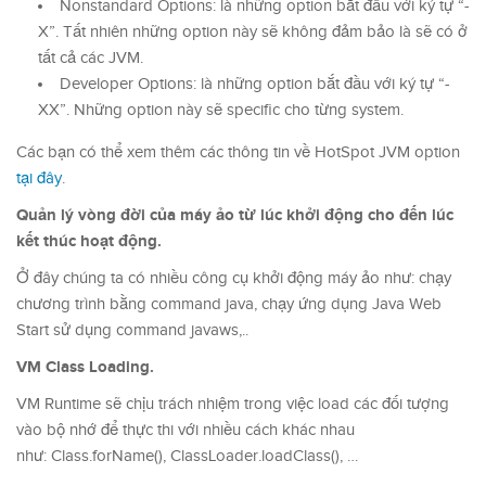
Nonstandard Options: là những option bắt đầu với ký tự “-
X”. Tất nhiên những option này sẽ không đảm bảo là sẽ có ở
tất cả các JVM.
Developer Options: là những option bắt đầu với ký tự “-
XX”. Những option này sẽ specific cho từng system.
Các bạn có thể xem thêm các thông tin về HotSpot JVM option
tại đây
.
Quản lý vòng đời của máy ảo từ lúc khởi động cho đến lúc
kết thúc hoạt động.
Ở đây chúng ta có nhiều công cụ khởi động máy ảo như: chạy
chương trình bằng command java, chạy ứng dụng Java Web
Start sử dụng command javaws,..
VM Class Loading.
VM Runtime sẽ chịu trách nhiệm trong việc load các đối tượng
vào bộ nhớ để thực thi với nhiều cách khác nhau
như: Class.forName(), ClassLoader.loadClass(), …