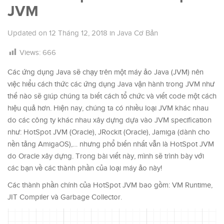
JVM
Updated on
12 Tháng 12, 2018
in
Java Cơ Bản
Views:
666
Các ứng dụng Java sẽ chạy trên một máy ảo Java (JVM) nên
việc hiểu cách thức các ứng dụng Java vận hành trong JVM như
thế nào sẽ giúp chúng ta biết cách tổ chức và viết code một cách
hiệu quả hơn. Hiện nay, chúng ta có nhiều loại JVM khác nhau
do các công ty khác nhau xây dựng dựa vào JVM specification
như: HotSpot JVM (Oracle), JRockit (Oracle), Jamiga (dành cho
nền tảng AmigaOS),… nhưng phổ biến nhất vẫn là HotSpot JVM
do Oracle xây dựng. Trong bài viết này, mình sẽ trình bày với
các bạn về các thành phần của loại máy ảo này!
Các thành phần chính của HotSpot JVM bao gồm: VM Runtime,
JIT Compiler và Garbage Collector.