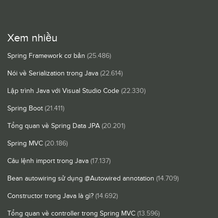
Xem nhiều
Spring Framework cơ bản
(25.486)
Nói về Serialization trong Java
(22.614)
Lập trình Java với Visual Studio Code
(22.330)
Spring Boot
(21.411)
Tổng quan về Spring Data JPA
(20.201)
Spring MVC
(20.186)
Câu lệnh import trong Java
(17.137)
Bean autowiring sử dụng @Autowired annotation
(14.709)
Constructor trong Java là gì?
(14.692)
Tổng quan về controller trong Spring MVC
(13.596)