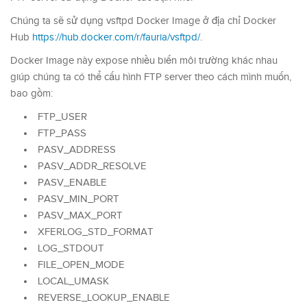
Chúng ta sẽ sử dụng vsftpd Docker Image ở địa chỉ Docker
Hub
https://hub.docker.com/r/fauria/vsftpd/
.
Docker Image này expose nhiều biến môi trường khác nhau
giúp chúng ta có thể cấu hình FTP server theo cách mình muốn,
bao gồm:
FTP_USER
FTP_PASS
PASV_ADDRESS
PASV_ADDR_RESOLVE
PASV_ENABLE
PASV_MIN_PORT
PASV_MAX_PORT
XFERLOG_STD_FORMAT
LOG_STDOUT
FILE_OPEN_MODE
LOCAL_UMASK
REVERSE_LOOKUP_ENABLE