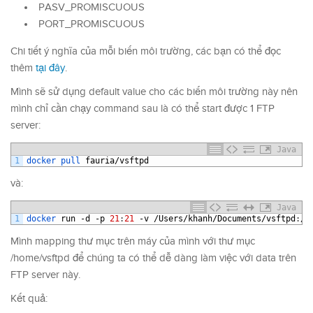
PASV_PROMISCUOUS
PORT_PROMISCUOUS
Chi tiết ý nghĩa của mỗi biến môi trường, các bạn có thể đọc
thêm
tại đây
.
Mình sẽ sử dụng default value cho các biến môi trường này nên
mình chỉ cần chạy command sau là có thể start được 1 FTP
server:
Java
1
docker 
pull 
fauria
/
vsftpd
và:
Java
1
docker 
run
-
d
-
p
21
:
21
-
v
/
Users
/
khanh
/
Documents
/
vsftpd
:
/
h
Mình mapping thư mục trên máy của mình với thư mục
/home/vsftpd để chúng ta có thể dễ dàng làm việc với data trên
FTP server này.
Kết quả: