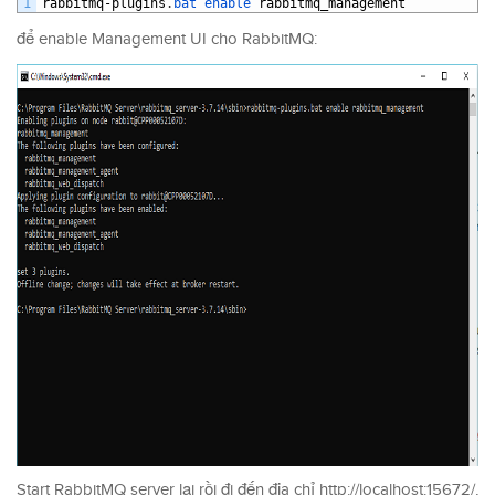
1
rabbitmq
-
plugins
.
bat 
enable 
rabbitmq_management
để enable Management UI cho RabbitMQ:
Start RabbitMQ server lại rồi đi đến địa chỉ http://localhost:15672/,