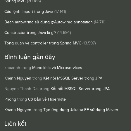
Spring MVC
(20.186)
Câu lệnh import trong Java
(17.141)
Bean autowiring sử dụng @Autowired annotation
(14.711)
Constructor trong Java là gì?
(14.694)
Tổng quan về controller trong Spring MVC
(13.597)
Bình luận gần đây
khoannh
trong
Monolithic và Microservices
Khanh Nguyen
trong
Kết nối MSSQL Server trong JPA
Nguyen Thanh Dat
trong
Kết nối MSSQL Server trong JPA
Phong
trong
Cơ bản về Hibernate
Khanh Nguyen
trong
Tạo ứng dụng Jakarta EE sử dụng Maven
Liên kết