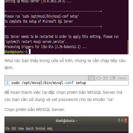
Như các bạn thấy trong cửa sổ trên, chúng ta cần chạy tiếp câu
lệnh:
Java
1
sudo
/
opt
/
mssql
/
bin
/
mssql
-
conf 
setup
để hoàn thành việc cài đặt: chọn phiên bản MSSQL Server mà
các bạn cần sử dụng và set password cho tài khoản “sa”.
Chọn phiên bản MSSQL Server: