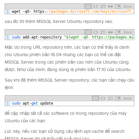
Java
1
wget
-
qO
-
https
:
//packages.microsoft.com/keys/microsoft.as
sau đó thì thêm MSSQL Server Ubuntu repository vào:
Java
1
sudo 
add
-
apt
-
repository
"$(wget -qO- https://packages.micr
Mặc dù trong URL repository trên, các bạn có thể thấy là dành
cho Ubuntu phiên bản 16.04 nhưng các bạn có thể cài đặt
MSSQL Server trong các phiên bản cao hơn của Ubuntu cũng
được. Như của mình, đang dùng là phiên bản 17.10 của Ubuntu.
Sau khi đã thêm MSSQL Server repository, các bạn cần chạy câu
lệnh:
Java
1
sudo 
apt
-
get 
update
để cập nhập tất cả các software có trong repository của máy
Ubuntu của các bạn.
Lúc này, nếu các bạn sử dụng câu lệnh apt-cache để search
MSSQL Server thì sẽ thấy kết quả như sau: