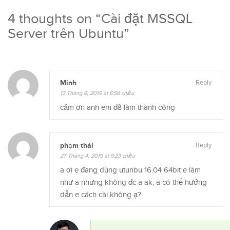
4 thoughts on “
Cài đặt MSSQL
Server trên Ubuntu
”
Minh
Reply
13 Tháng 6, 2019 at 6:56 chiều
cảm ơn anh em đã làm thành công
phạm thái
Reply
27 Tháng 4, 2019 at 5:23 chiều
a ơi e đang dùng utunbu 16.04 64bit e làm
như a nhưng không đc a ak, a có thể hướng
dẫn e cách cài không ạ?