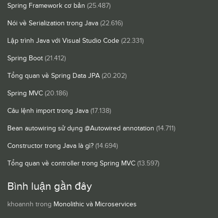
Spring Framework cơ bản
(25.487)
Nói về Serialization trong Java
(22.616)
Lập trình Java với Visual Studio Code
(22.331)
Spring Boot
(21.412)
Tổng quan về Spring Data JPA
(20.202)
Spring MVC
(20.186)
Câu lệnh import trong Java
(17.138)
Bean autowiring sử dụng @Autowired annotation
(14.711)
Constructor trong Java là gì?
(14.694)
Tổng quan về controller trong Spring MVC
(13.597)
Bình luận gần đây
khoannh
trong
Monolithic và Microservices