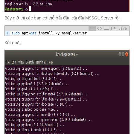
Bây giờ thì các bạn có thể bắt đầu cài đặt MSSQL Server rồi:
Java
1
sudo 
apt
-
get 
install
-
y
mssql
-
server
Kết quả: