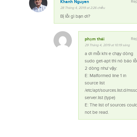
Khanh Nguyen
Rep
28 Tháng 4, 2019 at 2:26 chiều
Bị lỗi gì bạn ơi?
phạm thái
Rep
29 Tháng 4, 2019 at 10:19 sáng
a ơi mỗi khi e chạy dòng
sudo get-apt thì nó báo lỗ
2 dòng như vậy:
E: Malformed line 1 in
source list
/etc/apt/sources.list.d/mssq
server.list (type)
E: The list of sources coul
not be read.