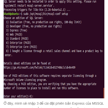
Ở đây, mình sẽ nhập 3 để cài đặt phiên bản Express của MSSQL