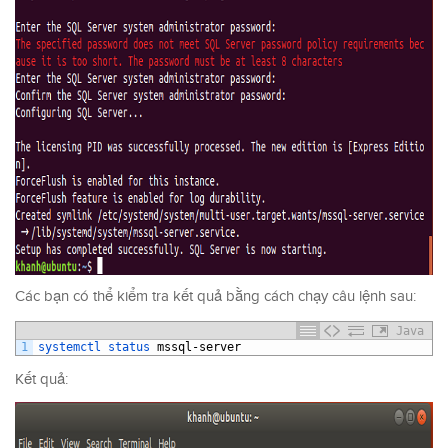
Các bạn có thể kiểm tra kết quả bằng cách chạy câu lệnh sau:
Java
1
systemctl 
status 
mssql
-
server
Kết quả: