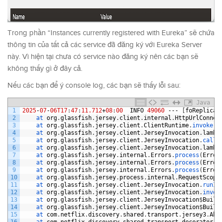
Trong phần “Instances currently registered with Eureka” sẽ chứa
thông tin của tất cả các service đã đăng ký với Eureka Server
này. Vì hiện tại chưa có service nào đăng ký nên các bạn sẽ
không thấy gì ở đây cả.
Nếu các bạn để ý console log, các bạn sẽ thấy lỗi sau:
Java
1
2025
-
07
-
06T17
:
47
:
11.712
+
08
:
00
INFO
49060
---
[
foReplicat
2
at 
org
.
glassfish
.
jersey
.
client
.
internal
.
HttpUrlConnec
3
at 
org
.
glassfish
.
jersey
.
client
.
ClientRuntime
.
invoke
(
C
4
at 
org
.
glassfish
.
jersey
.
client
.
JerseyInvocation
.
lambd
5
at 
org
.
glassfish
.
jersey
.
client
.
JerseyInvocation
.
call
(
6
at 
org
.
glassfish
.
jersey
.
client
.
JerseyInvocation
.
lambd
7
at 
org
.
glassfish
.
jersey
.
internal
.
Errors
.
process
(
Error
8
at 
org
.
glassfish
.
jersey
.
internal
.
Errors
.
process
(
Error
9
at 
org
.
glassfish
.
jersey
.
internal
.
Errors
.
process
(
Error
10
at 
org
.
glassfish
.
jersey
.
process
.
internal
.
RequestScope
11
at 
org
.
glassfish
.
jersey
.
client
.
JerseyInvocation
.
runIn
12
at 
org
.
glassfish
.
jersey
.
client
.
JerseyInvocation
.
invok
13
at 
org
.
glassfish
.
jersey
.
client
.
JerseyInvocation
$
Build
14
at 
org
.
glassfish
.
jersey
.
client
.
JerseyInvocation
$
Build
15
at 
com
.
netflix
.
discovery
.
shared
.
transport
.
jersey3
.
Abs
16
at 
com
.
netflix
.
discovery
.
shared
.
transport
.
decorator
.
E