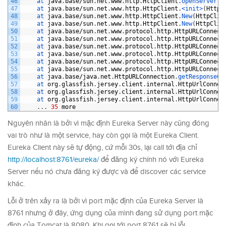
46
at 
java
.
base
/
sun
.
net
.
www
.
http
.
HttpClient
.
openServer
(
H
47
at 
java
.
base
/
sun
.
net
.
www
.
http
.
HttpClient
.
<init>
(
HttpC
48
at 
java
.
base
/
sun
.
net
.
www
.
http
.
HttpClient
.
New
(
HttpClie
49
at 
java
.
base
/
sun
.
net
.
www
.
http
.
HttpClient
.
New
(
HttpClie
50
at 
java
.
base
/
sun
.
net
.
www
.
protocol
.
http
.
HttpURLConnect
51
at 
java
.
base
/
sun
.
net
.
www
.
protocol
.
http
.
HttpURLConnect
52
at 
java
.
base
/
sun
.
net
.
www
.
protocol
.
http
.
HttpURLConnect
53
at 
java
.
base
/
sun
.
net
.
www
.
protocol
.
http
.
HttpURLConnect
54
at 
java
.
base
/
sun
.
net
.
www
.
protocol
.
http
.
HttpURLConnect
55
at 
java
.
base
/
sun
.
net
.
www
.
protocol
.
http
.
HttpURLConnect
56
at 
java
.
base
/
java
.
net
.
HttpURLConnection
.
getResponseCo
57
at 
org
.
glassfish
.
jersey
.
client
.
internal
.
HttpUrlConnec
58
at 
org
.
glassfish
.
jersey
.
client
.
internal
.
HttpUrlConnec
59
at 
org
.
glassfish
.
jersey
.
client
.
internal
.
HttpUrlConnec
60
.
.
.
35
more
Nguyên nhân là bởi vì mặc định Eureka Server này cũng đóng
vai trò như là một service, hay còn gọi là một Eureka Client.
Eureka Client này sẽ tự động, cứ mỗi 30s, lại call tới địa chỉ
http://localhost:8761/eureka/
để đăng ký chính nó với Eureka
Server nếu nó chưa đăng ký được và để discover các service
khác.
Lỗi ở trên xảy ra là bởi vì port mặc định của Eureka Server là
8761 nhưng ở đây, ứng dụng của mình đang sử dụng port mặc
định của Tomcat là 8080. Khi gọi tới port 8761 sẽ bị lỗi.