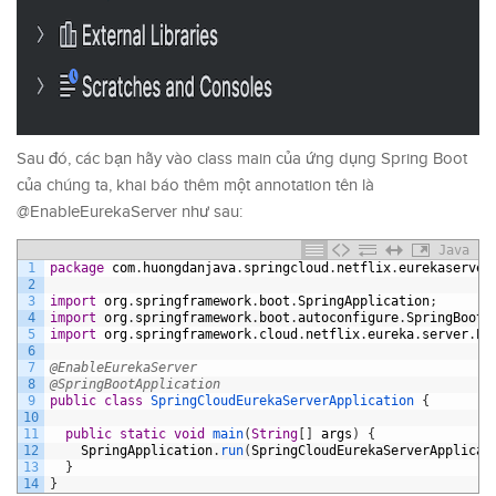
Sau đó, các bạn hãy vào class main của ứng dụng Spring Boot
của chúng ta, khai báo thêm một annotation tên là
@EnableEurekaServer như sau:
Java
1
package
com
.
huongdanjava
.
springcloud
.
netflix
.
eurekaserver
2
3
import
org
.
springframework
.
boot
.
SpringApplication
;
4
import
org
.
springframework
.
boot
.
autoconfigure
.
SpringBootA
5
import
org
.
springframework
.
cloud
.
netflix
.
eureka
.
server
.
En
6
7
@EnableEurekaServer
8
@SpringBootApplication
9
public
class
SpringCloudEurekaServerApplication
{
10
11
public
static
void
main
(
String
[
]
args
)
{
12
SpringApplication
.
run
(
SpringCloudEurekaServerApplicat
13
}
14
}