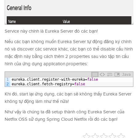
Service này chính là Eureka Server đó các bạn!
Nếu các bạn không muốn Eureka Server tự động đăng ký chính
nó và discover các service khác, các bạn có thể disable cấu hình
mặc định này bằng cách thêm 2 properties sau vào tập tin cấu
hình của ứng dụng application.properties:
Java
1
eureka
.
client
.
register
-
with
-
eureka
=
false
2
eureka
.
client
.
fetch
-
registry
=
false
Khi đó, start lại ứng dụng, các bạn sẽ không thấy Eureka Server
không tự động làm như thế nữa!
Như vậy là chúng ta đã setup thành công Eureka Server của
Netflix OSS sử dụng Spring Cloud Netflix rồi đó các bạn!