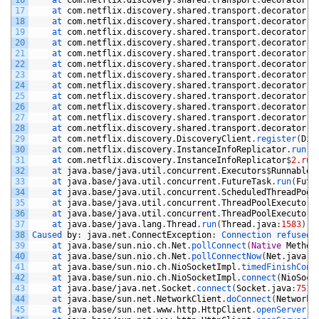
17
at 
com
.
netflix
.
discovery
.
shared
.
transport
.
decorator
.
M
18
at 
com
.
netflix
.
discovery
.
shared
.
transport
.
decorator
.
E
19
at 
com
.
netflix
.
discovery
.
shared
.
transport
.
decorator
.
E
20
at 
com
.
netflix
.
discovery
.
shared
.
transport
.
decorator
.
R
21
at 
com
.
netflix
.
discovery
.
shared
.
transport
.
decorator
.
R
22
at 
com
.
netflix
.
discovery
.
shared
.
transport
.
decorator
.
E
23
at 
com
.
netflix
.
discovery
.
shared
.
transport
.
decorator
.
E
24
at 
com
.
netflix
.
discovery
.
shared
.
transport
.
decorator
.
R
25
at 
com
.
netflix
.
discovery
.
shared
.
transport
.
decorator
.
E
26
at 
com
.
netflix
.
discovery
.
shared
.
transport
.
decorator
.
E
27
at 
com
.
netflix
.
discovery
.
shared
.
transport
.
decorator
.
S
28
at 
com
.
netflix
.
discovery
.
shared
.
transport
.
decorator
.
E
29
at 
com
.
netflix
.
discovery
.
DiscoveryClient
.
register
(
Dis
30
at 
com
.
netflix
.
discovery
.
InstanceInfoReplicator
.
run
(
I
31
at 
com
.
netflix
.
discovery
.
InstanceInfoReplicator
$
2.run
32
at 
java
.
base
/
java
.
util
.
concurrent
.
Executors
$
RunnableA
33
at 
java
.
base
/
java
.
util
.
concurrent
.
FutureTask
.
run
(
Futu
34
at 
java
.
base
/
java
.
util
.
concurrent
.
ScheduledThreadPool
35
at 
java
.
base
/
java
.
util
.
concurrent
.
ThreadPoolExecutor
.
36
at 
java
.
base
/
java
.
util
.
concurrent
.
ThreadPoolExecutor
$
37
at 
java
.
base
/
java
.
lang
.
Thread
.
run
(
Thread
.
java
:
1583
)
38
Caused 
by
:
java
.
net
.
ConnectException
:
Connection 
refused
39
at 
java
.
base
/
sun
.
nio
.
ch
.
Net
.
pollConnect
(
Native
Method
40
at 
java
.
base
/
sun
.
nio
.
ch
.
Net
.
pollConnectNow
(
Net
.
java
:
6
41
at 
java
.
base
/
sun
.
nio
.
ch
.
NioSocketImpl
.
timedFinishConn
42
at 
java
.
base
/
sun
.
nio
.
ch
.
NioSocketImpl
.
connect
(
NioSock
43
at 
java
.
base
/
java
.
net
.
Socket
.
connect
(
Socket
.
java
:
751
)
44
at 
java
.
base
/
sun
.
net
.
NetworkClient
.
doConnect
(
NetworkC
45
at 
java
.
base
/
sun
.
net
.
www
.
http
.
HttpClient
.
openServer
(
H