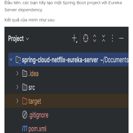
Đầu tiên, các bạn hãy tạo một Spring Boot project với Eureka
Server dependency.
Kết quả của mình như sau: