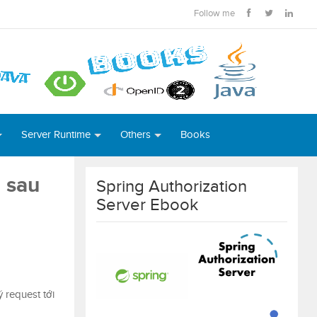
Follow me
Server Runtime
Others
Books
 sau
Spring Authorization
Server Ebook
 request tới