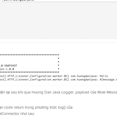
iện tại sau khi qua Huong Dan Java Logger, payload của Mule Messag
oạn code return trong phương thức log() của
Connector như sau: