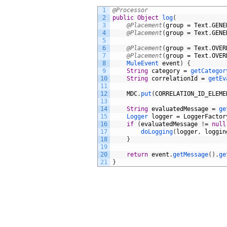
1
@Processor
2
public
Object
log
(
3
@Placement
(
group
=
Text
.
GENE
4
@Placement
(
group
=
Text
.
GENE
5
6
@Placement
(
group
=
Text
.
OVER
7
@Placement
(
group
=
Text
.
OVER
8
MuleEvent 
event
)
{
9
String
category
=
getCategor
10
String
correlationId
=
getEv
11
12
MDC
.
put
(
CORRELATION_ID_ELEME
13
14
String
evaluatedMessage
=
ge
15
Logger 
logger
=
LoggerFactor
16
if
(
evaluatedMessage
!
=
null
17
doLogging
(
logger
,
loggin
18
}
19
20
return
event
.
getMessage
(
)
.
ge
21
}