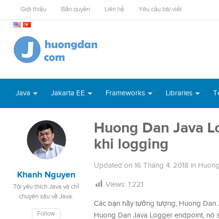
Giới thiệu
Bản quyền
Liên hệ
Yêu cầu bài viết
Java
Jakarta EE
Frameworks
Libraries
T
Huong Dan Java Lo
khi logging
Updated on
16 Tháng 4, 2018
in
Huong
Khanh Nguyen
Views:
1.221
Tôi yêu thích Java và chỉ
chuyên sâu về Java.
Các bạn hãy tưởng tượng, Huong Dan Ja
Follow
Huong Dan Java Logger endpoint, nó sẽ