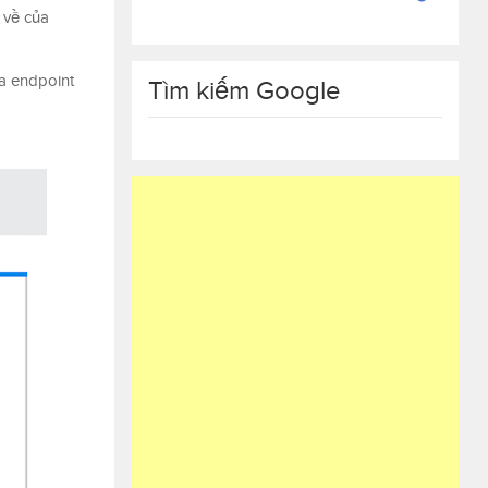
 về của
a endpoint
Tìm kiếm Google