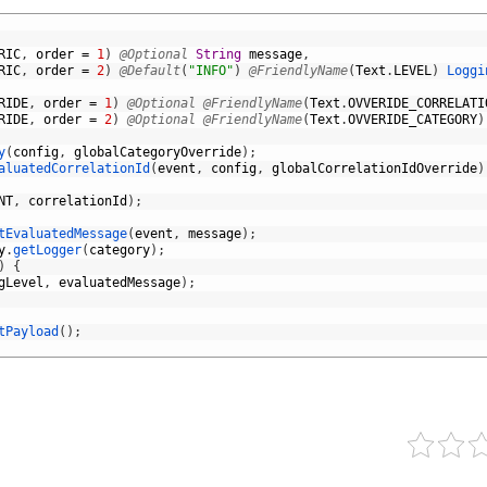
RIC
,
order
=
1
)
@Optional
String
message
,
RIC
,
order
=
2
)
@Default
(
"INFO"
)
@FriendlyName
(
Text
.
LEVEL
)
Loggi
RIDE
,
order
=
1
)
@Optional
@FriendlyName
(
Text
.
OVVERIDE_CORRELATI
RIDE
,
order
=
2
)
@Optional
@FriendlyName
(
Text
.
OVVERIDE_CATEGORY
)
y
(
config
,
globalCategoryOverride
)
;
aluatedCorrelationId
(
event
,
config
,
globalCorrelationIdOverride
)
NT
,
correlationId
)
;
tEvaluatedMessage
(
event
,
message
)
;
y
.
getLogger
(
category
)
;
)
{
gLevel
,
evaluatedMessage
)
;
tPayload
(
)
;