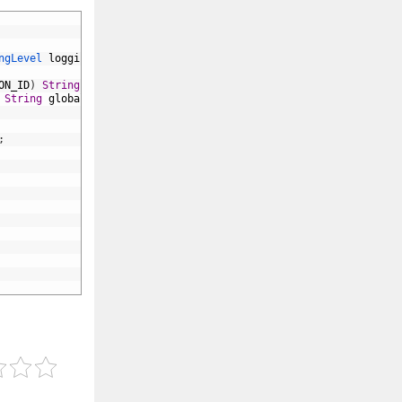
ngLevel 
loggingLevel
,
ON_ID
)
String
globalCorrelationIdOverride
,
String
globalCategoryOverride
,
;