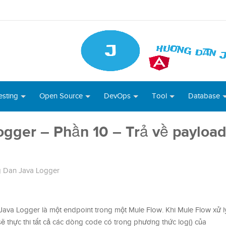
esting
Open Source
DevOps
Tool
Database
gger – Phần 10 – Trả về payload
 Dan Java Logger
va Logger là một endpoint trong một Mule Flow. Khi Mule Flow xử lý
 thực thi tất cả các dòng code có trong phương thức log() của