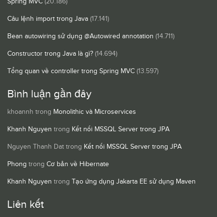
Spring MVC
(20.186)
Câu lệnh import trong Java
(17.141)
Bean autowiring sử dụng @Autowired annotation
(14.711)
Constructor trong Java là gì?
(14.694)
Tổng quan về controller trong Spring MVC
(13.597)
Bình luận gần đây
khoannh
trong
Monolithic và Microservices
Khanh Nguyen
trong
Kết nối MSSQL Server trong JPA
Nguyen Thanh Dat
trong
Kết nối MSSQL Server trong JPA
Phong
trong
Cơ bản về Hibernate
Khanh Nguyen
trong
Tạo ứng dụng Jakarta EE sử dụng Maven
Liên kết