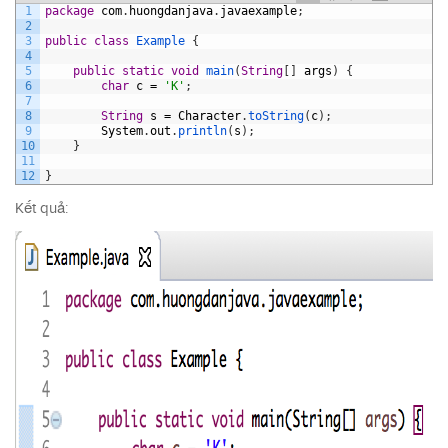
1
package
com
.
huongdanjava
.
javaexample
;
2
3
public
class
Example
{
4
5
public
static
void
main
(
String
[
]
args
)
{
6
char
c
=
'K'
;
7
8
String
s
=
Character
.
toString
(
c
)
;
9
System
.
out
.
println
(
s
)
;
10
}
11
12
}
Kết quả: