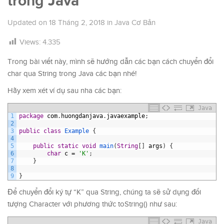
trong Java
Updated on
18 Tháng 2, 2018
in
Java Cơ Bản
Views:
4.335
Trong bài viết này, mình sẽ hướng dẫn các bạn cách chuyển đổi
char qua String trong Java các bạn nhé!
Hãy xem xét ví dụ sau nha các bạn:
Java
1
package
com
.
huongdanjava
.
javaexample
;
2
3
public
class
Example
{
4
5
public
static
void
main
(
String
[
]
args
)
{
6
char
c
=
'K'
;
7
}
8
9
}
Để chuyển đổi ký tự “K” qua String, chúng ta sẽ sử dụng đối
tượng Character với phương thức toString() như sau:
Java