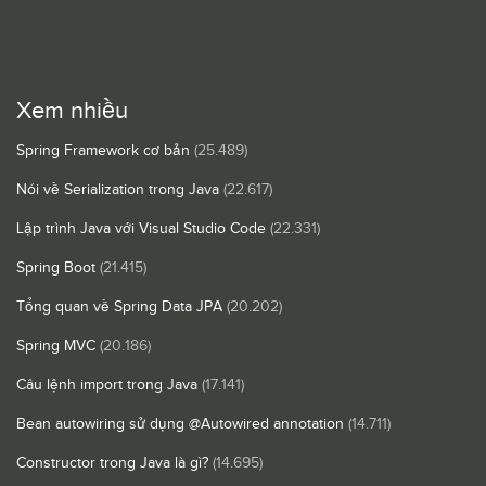
Xem nhiều
Spring Framework cơ bản
(25.489)
Nói về Serialization trong Java
(22.617)
Lập trình Java với Visual Studio Code
(22.331)
Spring Boot
(21.415)
Tổng quan về Spring Data JPA
(20.202)
Spring MVC
(20.186)
Câu lệnh import trong Java
(17.141)
Bean autowiring sử dụng @Autowired annotation
(14.711)
Constructor trong Java là gì?
(14.695)