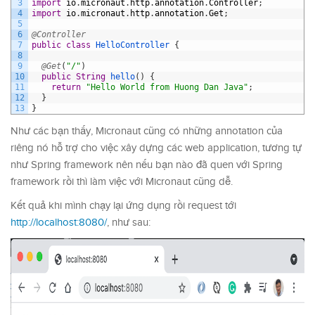
3
import
io
.
micronaut
.
http
.
annotation
.
Controller
;
4
import
io
.
micronaut
.
http
.
annotation
.
Get
;
5
6
@Controller
7
public
class
HelloController
{
8
9
@Get
(
"/"
)
10
public
String
hello
(
)
{
11
return
"Hello World from Huong Dan Java"
;
12
}
13
}
Như các bạn thấy, Micronaut cũng có những annotation của
riêng nó hỗ trợ cho việc xây dựng các web application, tương tự
như Spring framework nên nếu bạn nào đã quen với Spring
framework rồi thì làm việc với Micronaut cũng dễ.
Kết quả khi mình chạy lại ứng dụng rồi request tới
http://localhost:8080/
, như sau: