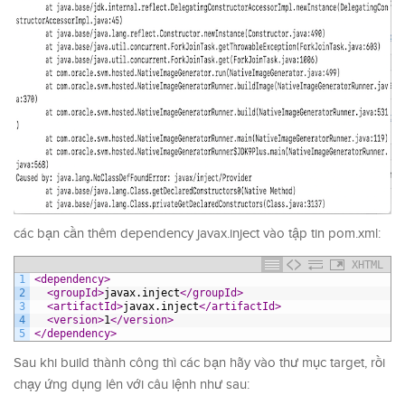
các bạn cần thêm dependency javax.inject vào tập tin pom.xml:
XHTML
1
<dependency>
2
<groupId>
javax.inject
</groupId>
3
<artifactId>
javax.inject
</artifactId>
4
<version>
1
</version>
5
</dependency>
Sau khi build thành công thì các bạn hãy vào thư mục target, rồi
chạy ứng dụng lên với câu lệnh như sau: