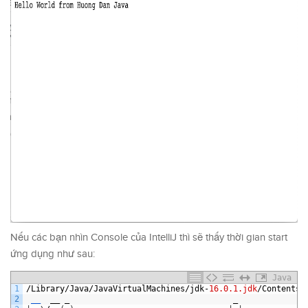
Nếu các bạn nhìn Console của IntelliJ thì sẽ thấy thời gian start
ứng dụng như sau:
Java
1
/
Library
/
Java
/
JavaVirtualMachines
/
jdk
-
16.0.1.jdk
/
Contents
/
2
__  
__
_
_