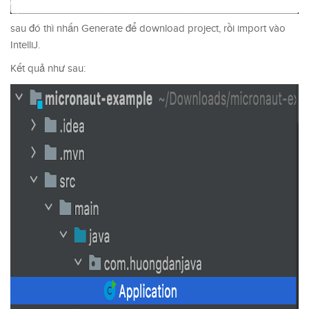
sau đó thì nhấn Generate để download project, rồi import vào
IntelliJ.
Kết quả như sau: