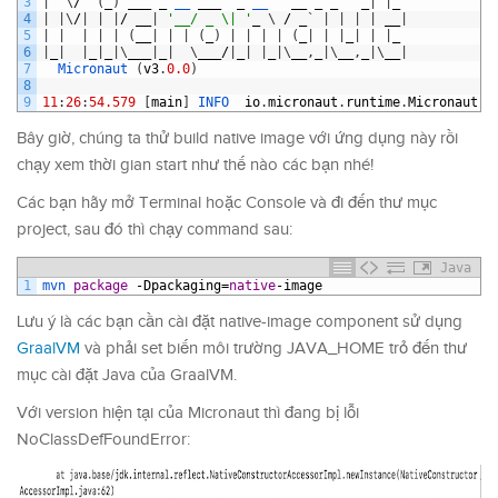
3
|
\
/
(
_
)
___
_
__ 
___
_
__   
__
_
_
_
|
|
_
4
|
|
\
/
|
|
|
/
__
|
'__/ _ \| '
_
\
/
_
`
|
|
|
|
__
|
5
|
|
|
|
|
(
__
|
|
|
(
_
)
|
|
|
|
(
_
|
|
|
_
|
|
|
_
6
|
_
|
|
_
|
_
|
\
___
|
_
|
\
___
/
|
_
|
|
_
|
\
__
,
_
|
\
__
,
_
|
\
__
|
7
Micronaut
(
v3
.
0.0
)
8
9
11
:
26
:
54.579
[
main
]
INFO  
io
.
micronaut
.
runtime
.
Micronaut
-
Bây giờ, chúng ta thử build native image với ứng dụng này rồi
chạy xem thời gian start như thế nào các bạn nhé!
Các bạn hãy mở Terminal hoặc Console và đi đến thư mục
project, sau đó thì chạy command sau:
Java
1
mvn 
package
-
Dpackaging
=
native
-
image
Lưu ý là các bạn cần cài đặt native-image component sử dụng
GraalVM
và phải set biến môi trường JAVA_HOME trỏ đến thư
mục cài đặt Java của GraalVM.
Với version hiện tại của Micronaut thì đang bị lỗi
NoClassDefFoundError: