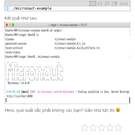
Java
1
.
/
micronaut
-
example
Kết quả như sau:
14ms, quá xuất sắc phải không các bạn? Gần như tức thì