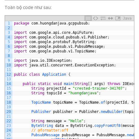
Toàn bộ code như sau:
Java
1
package
com
.
huongdanjava
.
gcppubsub
;
2
3
import
com
.
google
.
api
.
core
.
ApiFuture
;
4
import
com
.
google
.
cloud
.
pubsub
.
v1
.
Publisher
;
5
import
com
.
google
.
protobuf
.
ByteString
;
6
import
com
.
google
.
pubsub
.
v1
.
PubsubMessage
;
7
import
com
.
google
.
pubsub
.
v1
.
TopicName
;
8
9
import
java
.
io
.
IOException
;
10
import
java
.
util
.
concurrent
.
ExecutionException
;
11
12
public
class
Application
{
13
14
public
static
void
main
(
String
[
]
args
)
throws
IOExcep
15
String
projectId
=
"crested-trainer-341707"
;
16
String
topicId
=
"huongdanjava"
;
17
18
TopicName 
topicName
=
TopicName
.
of
(
projectId
,
top
19
20
Publisher 
publisher
=
Publisher
.
newBuilder
(
topicN
21
22
String
message
=
"Hello"
;
23
ByteString 
data
=
ByteString
.
copyFromUtf8
(
message
24
// @formatter:off
25
PubsubMessage 
pubsubMessage
=
PubsubMessage
.
newBu