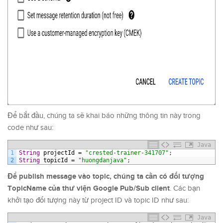
Để bắt đầu, chúng ta sẽ khai báo những thông tin này trong
code như sau:
Java
1
String
projectId
=
"crested-trainer-341707"
;
2
String
topicId
=
"huongdanjava"
;
Để publish message vào topic, chúng ta cần có đối tượng
TopicName của thư viện Google Pub/Sub client
. Các bạn
khởi tạo đối tượng này từ project ID và topic ID như sau:
Java