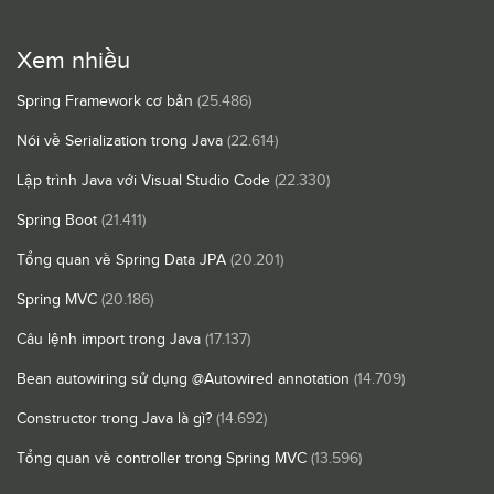
Xem nhiều
Spring Framework cơ bản
(25.486)
Nói về Serialization trong Java
(22.614)
Lập trình Java với Visual Studio Code
(22.330)
Spring Boot
(21.411)
Tổng quan về Spring Data JPA
(20.201)
Spring MVC
(20.186)
Câu lệnh import trong Java
(17.137)
Bean autowiring sử dụng @Autowired annotation
(14.709)
Constructor trong Java là gì?
(14.692)
Tổng quan về controller trong Spring MVC
(13.596)