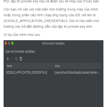
P12, tập tin private key này sẽ được lưu về máy của các bạn.
Các bạn chỉ cần set một biến môi trường trong máy của mình
hoặc trong phần cấu hình chạy ứng dụng của IDE với tên là
GOOGLE_APPLICATION_CREDENTIALS. Giá trị của biến môi
trường này trỏ đến đường dẫn của tập tin private key trên.
Ví dụ của mình như sau: