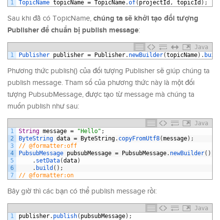
1
TopicName 
topicName
=
TopicName
.
of
(
projectId
,
topicId
)
;
chúng ta sẽ khởi tạo đối tượng
Sau khi đã có TopicName,
Publisher để chuẩn bị publish message
:
Java
1
Publisher 
publisher
=
Publisher
.
newBuilder
(
topicName
)
.
buil
Phương thức publish() của đối tượng Publisher sẽ giúp chúng ta
publish message. Tham số của phương thức này là một đối
tượng PubsubMessage, được tạo từ message mà chúng ta
muốn publish như sau:
Java
1
String
message
=
"Hello"
;
2
ByteString 
data
=
ByteString
.
copyFromUtf8
(
message
)
;
3
// @formatter:off
4
PubsubMessage 
pubsubMessage
=
PubsubMessage
.
newBuilder
(
)
5
.
setData
(
data
)
6
.
build
(
)
;
7
// @formatter:on
Bây giờ thì các bạn có thể publish message rồi:
Java
1
publisher
.
publish
(
pubsubMessage
)
;