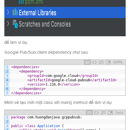
để làm ví dụ.
Google Pub/Sub client dependency như sau:
XHTML
1
<dependencies>
2
<dependency>
3
<groupId>
com.google.cloud
</groupId>
4
<artifactId>
google-cloud-pubsub
</artifactId>
5
<version>
1.116.0
</version>
6
</dependency>
7
</dependencies>
Mình sẽ tạo mới một class với main() method để làm ví dụ:
Java
1
package
com
.
huongdanjava
.
gcppubsub
;
2
3
public
class
Application
{