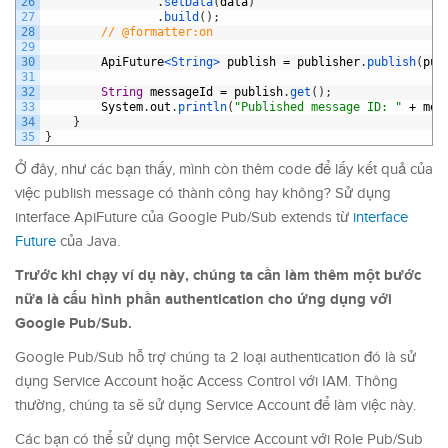
26
.
setData
(
data
)
27
.
build
(
)
;
28
// @formatter:on
29
30
ApiFuture
<String>
publish
=
publisher
.
publish
(
pub
31
32
String
messageId
=
publish
.
get
(
)
;
33
System
.
out
.
println
(
"Published message ID: "
+
mes
34
}
35
}
Ở đây, như các bạn thấy, mình còn thêm code để lấy kết quả của
việc publish message có thành công hay không? Sử dụng
interface ApiFuture của Google Pub/Sub extends từ
interface
Future
của Java.
Trước khi chạy ví dụ này, chúng ta cần làm thêm một bước
nữa là cấu hình phần authentication cho ứng dụng với
Google Pub/Sub.
Google Pub/Sub hỗ trợ chúng ta 2 loại authentication đó là sử
dụng Service Account hoặc Access Control với IAM. Thông
thường, chúng ta sẽ sử dụng Service Account để làm việc này.
Các bạn có thể sử dụng một Service Account với Role Pub/Sub