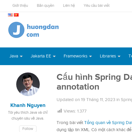
Giới thiệu
Bản quyền
Liên hệ
Yêu cầu bài viết
Java
Jakarta EE
Frameworks
Libraries
T
Cấu hình Spring D
annotation
Updated on
19 Tháng 11, 2023
in
Sprin
Khanh Nguyen
Views:
1.377
Tôi yêu thích Java và chỉ
chuyên sâu về Java.
Trong bài viết
Tổng quan về Spring Da
Follow
dụng tập tin XML. Có một cách khác để