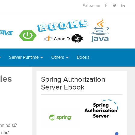
Follow me
Server Runtime
Others
Books
ies
Spring Authorization
Server Ebook
ình nó sử
ợ như