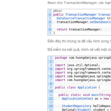
Bean cho TransactionManager, các bạn 
1
@Bean
2
public
TransactionManager 
transac
3
DataSourceTransactionManager 
tr
4
transactionManager
.
setDataSourc
5
6
return
transactionManager
;
7
}
Đến đây thì chúng ta đã cấu hình xong
Để kiểm tra kết quả, mình sẽ viết một c
1
package
com
.
huongdanjava
.
springd
2
3
import
java
.
util
.
Optional
;
4
import
org
.
springframework
.
conte
5
import
org
.
springframework
.
conte
6
import
com
.
huongdanjava
.
springda
7
import
com
.
huongdanjava
.
springda
8
9
public
class
Application
{
10
11
public
static
void
main
(
String
12
ApplicationContext 
ac
=
new
13
14
StudentRepository 
helloRepos
15
Optional
<Student>
student
=