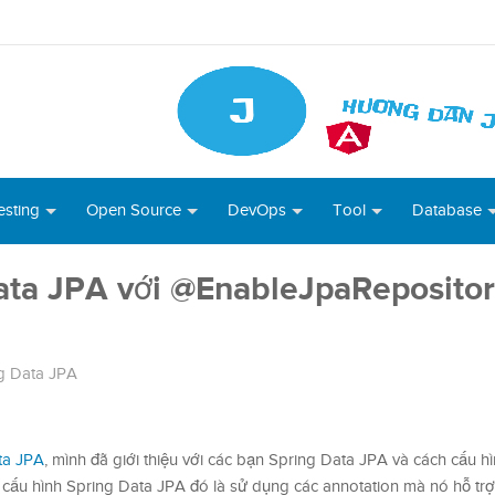
esting
Open Source
DevOps
Tool
Database
ata JPA với @EnableJpaRepositor
g Data JPA
ta JPA
, mình đã giới thiệu với các bạn Spring Data JPA và cách cấu h
 cấu hình Spring Data JPA đó là sử dụng các annotation mà nó hỗ tr