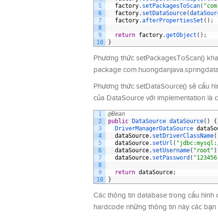
5
factory
.
setPackagesToScan
(
"com
6
factory
.
setDataSource
(
dataSour
7
factory
.
afterPropertiesSet
(
)
;
8
9
return
factory
.
getObject
(
)
;
10
}
Phương thức setPackagesToScan() khai 
package com.huongdanjava.springdatajp
Phương thức setDataSource() sẽ cấu hì
của DataSource với implementation là 
1
@Bean
2
public
DataSource 
dataSource
(
)
{
3
DriverManagerDataSource 
dataSo
4
dataSource
.
setDriverClassName
(
5
dataSource
.
setUrl
(
"jdbc:mysql:
6
dataSource
.
setUsername
(
"root"
)
7
dataSource
.
setPassword
(
"123456
8
9
return
dataSource
;
10
}
Các thông tin database trong cấu hình 
hardcode những thông tin này các bạn 