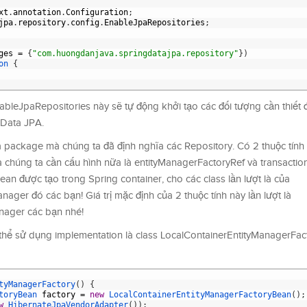
xt
.
annotation
.
Configuration
;
jpa
.
repository
.
config
.
EnableJpaRepositories
;
ges
=
{
"com.huongdanjava.springdatajpa.repository"
}
)
on
{
bleJpaRepositories này sẽ tự động khởi tạo các đối tượng cần thiết 
 Data JPA.
 package mà chúng ta đã định nghĩa các Repository. Có 2 thuộc tính
chúng ta cần cấu hình nữa là entityManagerFactoryRef và transacti
bean được tạo trong Spring container, cho các class lần lượt là của
ger đó các bạn! Giá trị mặc định của 2 thuộc tính này lần lượt là
nager các bạn nhé!
thể sử dụng implementation là class LocalContainerEntityManagerFa
tyManagerFactory
(
)
{
toryBean 
factory
=
new
LocalContainerEntityManagerFactoryBean
(
)
;
w
HibernateJpaVendorAdapter
(
)
)
;