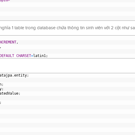
upId>
nghĩa 1 table trong database chứa thông tin sinh viên với 2 cột như sa
NCREMENT
,
,
DEFAULT
CHARSET
=
latin1;
atajpa
.
entity
;
n
;
y
;
atedValue
;
;