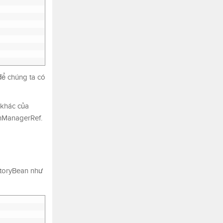
để chúng ta có
 khác của
onManagerRef.
ctoryBean như