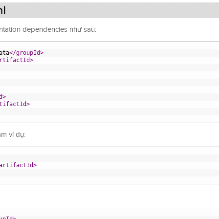
ntation dependencies như sau:
ata
</groupId>
rtifactId>
d>
tifactId>
m ví dụ:
artifactId>