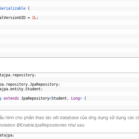
Serializable
{
alVersionUID
=
1L
;
tajpa
.
repository
;
pa
.
repository
.
JpaRepository
;
ajpa
.
entity
.
Student
;
y 
extends
JpaRepository
<
Student
,
Long
>
{
cấu hình cho phần thao tác với database của ứng dụng sử dụng các c
notation @EnableJpaRepositories như sau:
atajpa
;