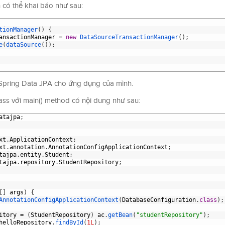
có thể khai báo như sau:
tionManager
(
)
{
ansactionManager
=
new
DataSourceTransactionManager
(
)
;
e
(
dataSource
(
)
)
;
 Spring Data JPA cho ứng dụng của mình.
lass với main() method có nội dung như sau:
atajpa
;
xt
.
ApplicationContext
;
xt
.
annotation
.
AnnotationConfigApplicationContext
;
tajpa
.
entity
.
Student
;
tajpa
.
repository
.
StudentRepository
;
[
]
args
)
{
AnnotationConfigApplicationContext
(
DatabaseConfiguration
.
class
)
;
itory
=
(
StudentRepository
)
ac
.
getBean
(
"studentRepository"
)
;
helloRepository
.
findById
(
1L
)
;