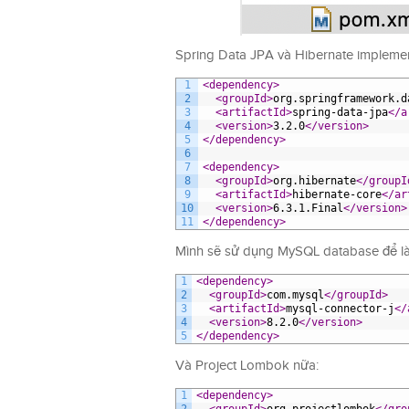
Spring Data JPA và Hibernate impleme
1
<dependency>
2
<groupId>
org.springframework.d
3
<artifactId>
spring-data-jpa
</a
4
<version>
3.2.0
</version>
5
</dependency>
6
7
<dependency>
8
<groupId>
org.hibernate
</groupI
9
<artifactId>
hibernate-core
</ar
10
<version>
6.3.1.Final
</version>
11
</dependency>
Mình sẽ sử dụng MySQL database để là
1
<dependency>
2
<groupId>
com.mysql
</groupId>
3
<artifactId>
mysql-connector-j
</
4
<version>
8.2.0
</version>
5
</dependency>
Và Project Lombok nữa:
1
<dependency>