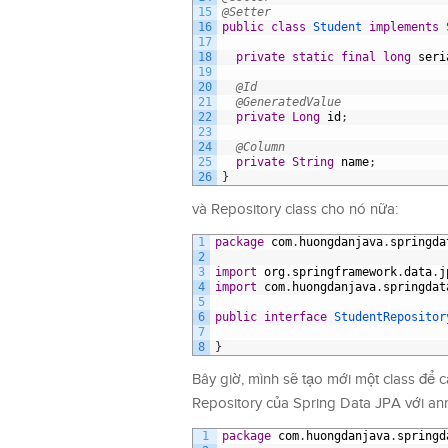
15
@Setter
16
public
class
Student
implements
17
18
private
static
final
long
seri
19
20
@Id
21
@GeneratedValue
22
private
Long
id
;
23
24
@Column
25
private
String
name
;
26
}
và Repository class cho nó nữa:
1
package
com
.
huongdanjava
.
springda
2
3
import
org
.
springframework
.
data
.
j
4
import
com
.
huongdanjava
.
springdat
5
6
public
interface
StudentRepositor
7
8
}
Bây giờ, mình sẽ tạo mới một class để 
Repository của Spring Data JPA với an
1
package
com
.
huongdanjava
.
springd