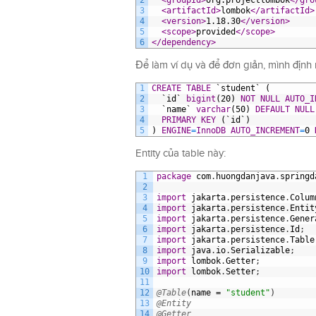
2
<groupId>
org.projectlombok
</gro
3
<artifactId>
lombok
</artifactId>
4
<version>
1.18.30
</version>
5
<scope>
provided
</scope>
6
</dependency>
Để làm ví dụ và để đơn giản, mình định 
1
CREATE
TABLE
`student`
(
2
`id`
bigint
(20)
NOT NULL
AUTO_I
3
`name`
varchar
(50)
DEFAULT
NULL
4
PRIMARY KEY
(`id`)
5
)
ENGINE
=
InnoDB
AUTO_INCREMENT
=
0
Entity của table này:
1
package
com
.
huongdanjava
.
springd
2
3
import
jakarta
.
persistence
.
Colum
4
import
jakarta
.
persistence
.
Entit
5
import
jakarta
.
persistence
.
Gener
6
import
jakarta
.
persistence
.
Id
;
7
import
jakarta
.
persistence
.
Table
8
import
java
.
io
.
Serializable
;
9
import
lombok
.
Getter
;
10
import
lombok
.
Setter
;
11
12
@Table
(
name
=
"student"
)
13
@Entity
14
@Getter