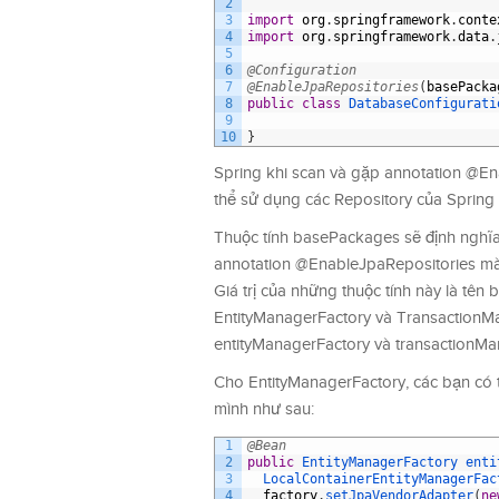
2
3
import
org
.
springframework
.
conte
4
import
org
.
springframework
.
data
.
5
6
@Configuration
7
@EnableJpaRepositories
(
basePacka
8
public
class
DatabaseConfigurati
9
10
}
Spring khi scan và gặp annotation @Ena
thể sử dụng các Repository của Spring
Thuộc tính basePackages sẽ định nghĩa
annotation @EnableJpaRepositories mà 
Giá trị của những thuộc tính này là tên 
EntityManagerFactory và TransactionMana
entityManagerFactory và transactionMa
Cho EntityManagerFactory, các bạn có 
mình như sau:
1
@Bean
2
public
EntityManagerFactory 
enti
3
LocalContainerEntityManagerFac
4
factory
.
setJpaVendorAdapter
(
ne