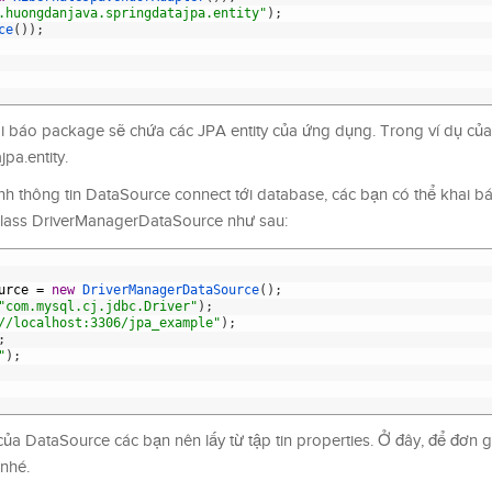
.huongdanjava.springdatajpa.entity"
)
;
ce
(
)
)
;
báo package sẽ chứa các JPA entity của ứng dụng. Trong ví dụ của 
a.entity.
nh thông tin DataSource connect tới database, các bạn có thể khai 
class DriverManagerDataSource như sau:
urce
=
new
DriverManagerDataSource
(
)
;
"com.mysql.cj.jdbc.Driver"
)
;
//localhost:3306/jpa_example"
)
;
;
"
)
;
của DataSource các bạn nên lấy từ tập tin properties. Ở đây, để đơn 
nhé.