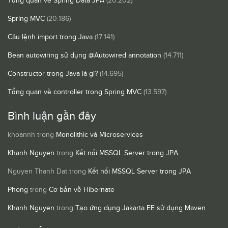
Tổng quan về Spring Data JPA
(20.202)
Spring MVC
(20.186)
Câu lệnh import trong Java
(17.141)
Bean autowiring sử dụng @Autowired annotation
(14.711)
Constructor trong Java là gì?
(14.695)
Tổng quan về controller trong Spring MVC
(13.597)
Bình luận gần đây
khoannh
trong
Monolithic và Microservices
Khanh Nguyen
trong
Kết nối MSSQL Server trong JPA
Nguyen Thanh Dat
trong
Kết nối MSSQL Server trong JPA
Phong
trong
Cơ bản về Hibernate
Khanh Nguyen
trong
Tạo ứng dụng Jakarta EE sử dụng Maven