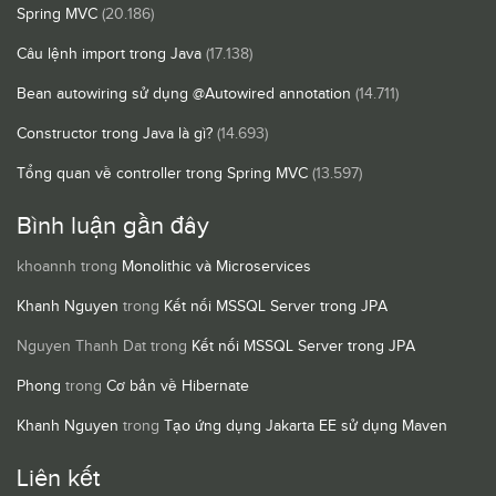
Spring MVC
(20.186)
Câu lệnh import trong Java
(17.138)
Bean autowiring sử dụng @Autowired annotation
(14.711)
Constructor trong Java là gì?
(14.693)
Tổng quan về controller trong Spring MVC
(13.597)
Bình luận gần đây
khoannh
trong
Monolithic và Microservices
Khanh Nguyen
trong
Kết nối MSSQL Server trong JPA
Nguyen Thanh Dat
trong
Kết nối MSSQL Server trong JPA
Phong
trong
Cơ bản về Hibernate
Khanh Nguyen
trong
Tạo ứng dụng Jakarta EE sử dụng Maven
Liên kết