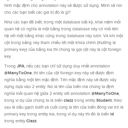
hình mặc định cho annotation này sẽ được sử dụng. Mình sẽ nói
cho các bạn biết các giá trị đó là gì?
Như các bạn đã biết, trong một database bất kỳ, khái niệm mối
quan hệ có nghĩa là một bảng trong database này có mối liên
hệ với một bảng khác cũng trong database này luôn. Và khi một
cột trong bảng này tham chiếu tới một khóa chính (thường là
primary key) của bảng kia thì chúng ta gọi cột này là cột foreign
key.
JPA
Trong
, nếu các bạn chỉ sử dụng duy nhất annotation
@ManyToOne
, thì tên của cột foreign key này sẽ được định
nghĩa bằng một tên mặc định. Tên mặc định này sẽ được xây
dựng dựa vào 2 entity. Nó là tên của biến mà chúng ta định
@ManyToOne
nghĩa mối quan hệ giữa 2 entity với annotation
,
clazz
Student
trong ví dụ của chúng ta là biến
trong entity
, theo
sau là dấu gạch dưới và cuối cùng là tên của biến đóng vai trò là
id
primary key trong entity kia, trong ví dụ này thì đó là biến
Clazz
trong entity
.