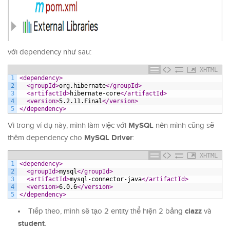
với dependency như sau:
XHTML
1
<dependency>
2
<groupId>
org.hibernate
</groupId>
3
<artifactId>
hibernate-core
</artifactId>
4
<version>
5.2.11.Final
</version>
5
</dependency>
MySQL
Vì trong ví dụ này, mình làm việc với
nên mình cũng sẽ
MySQL Driver
thêm dependency cho
:
XHTML
1
<dependency>
2
<groupId>
mysql
</groupId>
3
<artifactId>
mysql-connector-java
</artifactId>
4
<version>
6.0.6
</version>
5
</dependency>
clazz
Tiếp theo, mình sẽ tạo 2 entity thể hiện 2 bảng
và
student
.