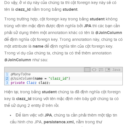
Do vậy, ở ví dụ này của chúng ta thì cột foreign key này sẽ có
clazz_id
student
tên là
nằm trong bảng
.
student
Trong trường hợp, cột foreign key trong bảng
không
JPA
trùng với tên mặc định được định nghĩa bởi
thì các bạn cần
@JoinColumn
phải sử dụng thêm một annotation khác có tên là
để định nghĩa cột foreign key. Trong annotation này, chúng ta có
name
một attribute là
để định nghĩa tên của cột foreign key.
Trong ví dụ của chúng ta, chúng ta có thể thêm annotation
@JoinColumn
như sau:
Java
1
@ManyToOne
2
@JoinColumn
(
name
=
"clazz_id"
)
3
private
Clazz 
clazz
;
student
Hiện tại, trong bảng
chúng ta đã định nghĩa cột foreign
clazz_id
key là
trùng với tên mặc định nên bây giờ chúng ta có
thể sử dụng 2 entity ở trên rồi.
JPA
Để làm việc với
, chúng ta cần phải thêm một tập tin
persistence.xml,
cấu hình cho JPA,
nằm trong thư