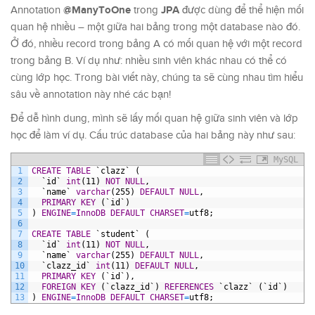
@ManyToOne
JPA
Annotation
trong
được dùng để thể hiện mối
quan hệ nhiều – một giữa hai bảng trong một database nào đó.
Ở đó, nhiều record trong bảng A có mối quan hệ với một record
trong bảng B. Ví dụ như: nhiều sinh viên khác nhau có thể có
cùng lớp học. Trong bài viết này, chúng ta sẽ cùng nhau tìm hiểu
sâu về annotation này nhé các bạn!
Để dễ hình dung, mình sẽ lấy mối quan hệ giữa sinh viên và lớp
học để làm ví dụ. Cấu trúc database của hai bảng này như sau:
MySQL
1
CREATE
TABLE
`clazz`
(
2
`id`
int
(11)
NOT NULL
,
3
`name`
varchar
(255)
DEFAULT
NULL
,
4
PRIMARY KEY
(`id`)
5
)
ENGINE
=
InnoDB
DEFAULT
CHARSET
=
utf8;
6
7
CREATE
TABLE
`student`
(
8
`id`
int
(11)
NOT NULL
,
9
`name`
varchar
(255)
DEFAULT
NULL
,
10
`clazz_id`
int
(11)
DEFAULT
NULL
,
11
PRIMARY KEY
(`id`),
12
FOREIGN KEY
(`clazz_id`)
REFERENCES
`clazz`
(`id`)
13
)
ENGINE
=
InnoDB
DEFAULT
CHARSET
=
utf8;