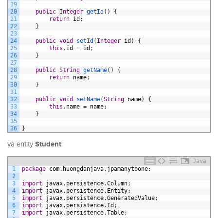
19
20
public
Integer
getId
(
)
{
21
return
id
;
22
}
23
24
public
void
setId
(
Integer
id
)
{
25
this
.
id
=
id
;
26
}
27
28
public
String
getName
(
)
{
29
return
name
;
30
}
31
32
public
void
setName
(
String
name
)
{
33
this
.
name
=
name
;
34
}
35
36
}
Student
và entity
:
Java
1
package
com
.
huongdanjava
.
jpamanytoone
;
2
3
import
javax
.
persistence
.
Column
;
4
import
javax
.
persistence
.
Entity
;
5
import
javax
.
persistence
.
GeneratedValue
;
6
import
javax
.
persistence
.
Id
;
7
import
javax
.
persistence
.
Table
;