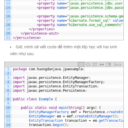
13
<property 
name
=
"javax.persistence.jdbc.user"
14
<property 
name
=
"javax.persistence.jdbc.passwo
15
16
<property 
name
=
"javax.persistence.schema-gene
17
<property 
name
=
"hibernate.format_sql"
value
=
"
18
<property 
name
=
"hibernate.use_sql_comments"
v
19
</properties>
20
</persistence-unit>
21
</persistence>
Giờ, mình sẽ viết code để thêm một lớp học với hai sinh
viên như sau:
Java
1
package
com
.
huongdanjava
.
jpaexample
;
2
3
import
javax
.
persistence
.
EntityManager
;
4
import
javax
.
persistence
.
EntityManagerFactory
;
5
import
javax
.
persistence
.
EntityTransaction
;
6
import
javax
.
persistence
.
Persistence
;
7
8
public
class
Example
{
9
10
public
static
void
main
(
String
[
]
args
)
{
11
EntityManagerFactory 
emf
=
Persistence
.
createEnti
12
EntityManager 
em
=
emf
.
createEntityManager
(
)
;
13
EntityTransaction 
transaction
=
em
.
getTransaction
14
transaction
.
begin
(
)
;