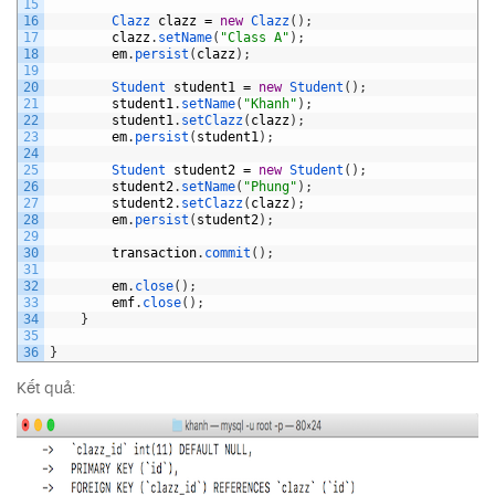
15
16
Clazz 
clazz
=
new
Clazz
(
)
;
17
clazz
.
setName
(
"Class A"
)
;
18
em
.
persist
(
clazz
)
;
19
20
Student 
student1
=
new
Student
(
)
;
21
student1
.
setName
(
"Khanh"
)
;
22
student1
.
setClazz
(
clazz
)
;
23
em
.
persist
(
student1
)
;
24
25
Student 
student2
=
new
Student
(
)
;
26
student2
.
setName
(
"Phung"
)
;
27
student2
.
setClazz
(
clazz
)
;
28
em
.
persist
(
student2
)
;
29
30
transaction
.
commit
(
)
;
31
32
em
.
close
(
)
;
33
emf
.
close
(
)
;
34
}
35
36
}
Kết quả: