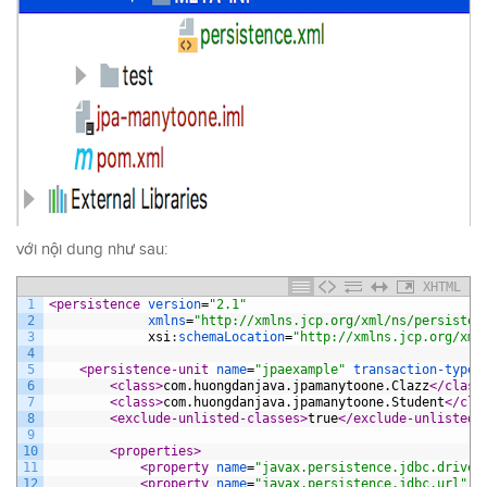
với nội dung như sau:
XHTML
1
<persistence 
version
=
"2.1"
2
xmlns
=
"http://xmlns.jcp.org/xml/ns/persisten
3
xsi
:
schemaLocation
=
"http://xmlns.jcp.org/xml
4
5
<persistence-unit 
name
=
"jpaexample"
transaction-type
=
6
<class>
com.huongdanjava.jpamanytoone.Clazz
</class
7
<class>
com.huongdanjava.jpamanytoone.Student
</cla
8
<exclude-unlisted-classes>
true
</exclude-unlisted-
9
10
<properties>
11
<property 
name
=
"javax.persistence.jdbc.driver
12
<property 
name
=
"javax.persistence.jdbc.url"
v