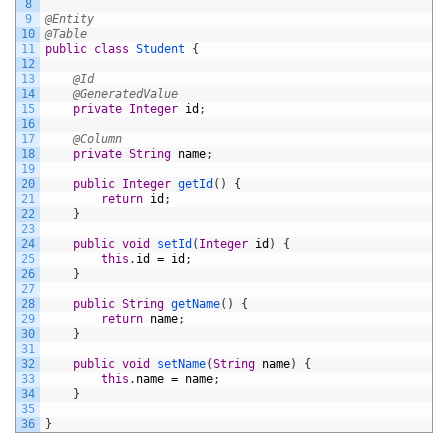
8
9
@Entity
10
@Table
11
public
class
Student
{
12
13
@Id
14
@GeneratedValue
15
private
Integer
id
;
16
17
@Column
18
private
String
name
;
19
20
public
Integer
getId
(
)
{
21
return
id
;
22
}
23
24
public
void
setId
(
Integer
id
)
{
25
this
.
id
=
id
;
26
}
27
28
public
String
getName
(
)
{
29
return
name
;
30
}
31
32
public
void
setName
(
String
name
)
{
33
this
.
name
=
name
;
34
}
35
36
}