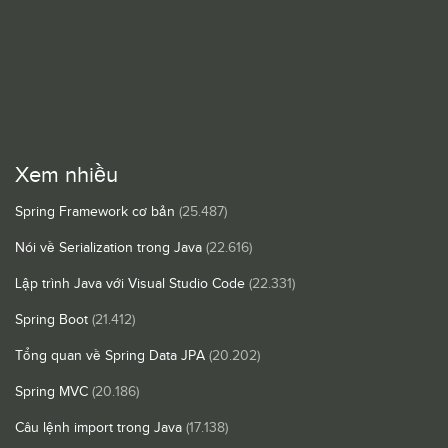
Xem nhiều
Spring Framework cơ bản
(25.487)
Nói về Serialization trong Java
(22.616)
Lập trình Java với Visual Studio Code
(22.331)
Spring Boot
(21.412)
Tổng quan về Spring Data JPA
(20.202)
Spring MVC
(20.186)
Câu lệnh import trong Java
(17.138)