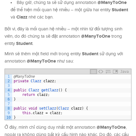
@ManyToOne
Bây giờ, chúng ta sẽ sử dụng annotation
Student
để thể hiện mối quan hệ nhiều – một giữa hai entity
Clazz
và
nhé các bạn.
Bởi vì, đây là mối quan hệ nhiều – một nhìn từ đối tượng sinh
@ManyToOne
viên, do đó chúng ta sẽ đặt annotation
trong
Student
entity
.
Student
Mình sẽ thêm một field mới trong entity
sử dụng với
@ManyToOne
annotation
như sau:
Java
1
@ManyToOne
2
private
Clazz 
clazz
;
3
4
public
Clazz 
getClazz
(
)
{
5
return
clazz
;
6
}
7
8
public
void
setClazz
(
Clazz 
clazz
)
{
9
this
.
clazz
=
clazz
;
10
}
@ManyToOne
Ở đây, mình chỉ dùng duy nhất một annotation
,
ngoài ra không dùng bất kỳ cấu hình nào khác. Do đó, các cấu