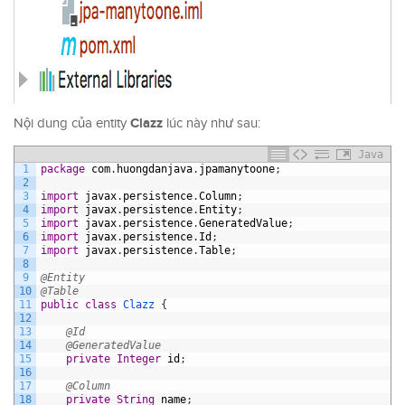
Clazz
Nội dung của entity
lúc này như sau:
Java
1
package
com
.
huongdanjava
.
jpamanytoone
;
2
3
import
javax
.
persistence
.
Column
;
4
import
javax
.
persistence
.
Entity
;
5
import
javax
.
persistence
.
GeneratedValue
;
6
import
javax
.
persistence
.
Id
;
7
import
javax
.
persistence
.
Table
;
8
9
@Entity
10
@Table
11
public
class
Clazz
{
12
13
@Id
14
@GeneratedValue
15
private
Integer
id
;
16
17
@Column
18
private
String
name
;