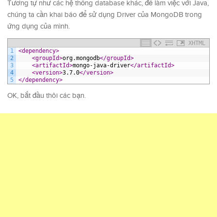
Tương tự như các hệ thống database khác, để làm việc với Java,
chúng ta cần khai báo để sử dụng Driver của MongoDB trong
ứng dụng của mình.
XHTML
1
<dependency>
2
<groupId>
org.mongodb
</groupId>
3
<artifactId>
mongo-java-driver
</artifactId>
4
<version>
3.7.0
</version>
5
</dependency>
OK, bắt đầu thôi các bạn.