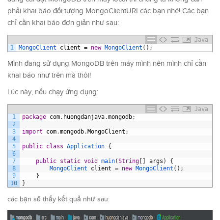
phải khai báo đối tượng MongoClientURI các bạn nhé! Các bạn
chỉ cần khai báo đơn giản như sau:
Java
1
MongoClient 
client
=
new
MongoClient
(
)
;
Mình đang sử dụng MongoDB trên máy mình nên mình chỉ cần
khai báo như trên mà thôi!
Lúc này, nếu chạy ứng dụng:
Java
1
package
com
.
huongdanjava
.
mongodb
;
2
3
import
com
.
mongodb
.
MongoClient
;
4
5
public
class
Application
{
6
7
public
static
void
main
(
String
[
]
args
)
{
8
MongoClient 
client
=
new
MongoClient
(
)
;
9
}
10
}
các bạn sẽ thấy kết quả như sau: