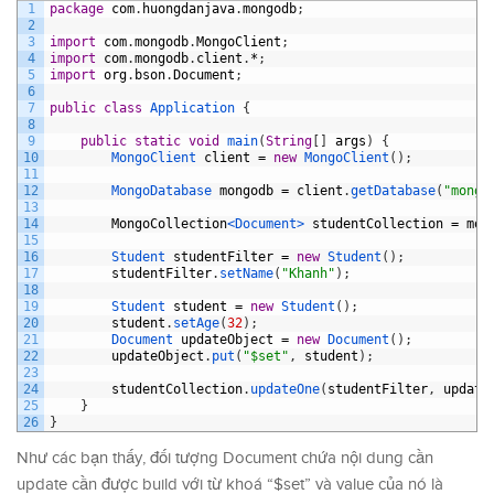
1
package
com
.
huongdanjava
.
mongodb
;
2
3
import
com
.
mongodb
.
MongoClient
;
4
import
com
.
mongodb
.
client
.
*
;
5
import
org
.
bson
.
Document
;
6
7
public
class
Application
{
8
9
public
static
void
main
(
String
[
]
args
)
{
10
MongoClient 
client
=
new
MongoClient
(
)
;
11
12
MongoDatabase 
mongodb
=
client
.
getDatabase
(
"mongo
13
14
MongoCollection
<Document>
studentCollection
=
mon
15
16
Student 
studentFilter
=
new
Student
(
)
;
17
studentFilter
.
setName
(
"Khanh"
)
;
18
19
Student 
student
=
new
Student
(
)
;
20
student
.
setAge
(
32
)
;
21
Document 
updateObject
=
new
Document
(
)
;
22
updateObject
.
put
(
"$set"
,
student
)
;
23
24
studentCollection
.
updateOne
(
studentFilter
,
update
25
}
26
}
Như các bạn thấy, đối tượng Document chứa nội dung cần
update cần được build với từ khoá “$set” và value của nó là