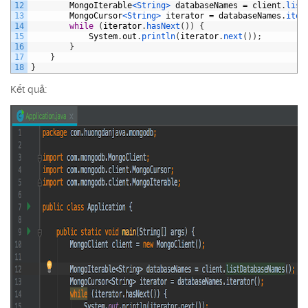
12
MongoIterable
<String>
databaseNames
=
client
.
list
13
MongoCursor
<String>
iterator
=
databaseNames
.
iter
14
while
(
iterator
.
hasNext
(
)
)
{
15
System
.
out
.
println
(
iterator
.
next
(
)
)
;
16
}
17
}
18
}
Kết quả: