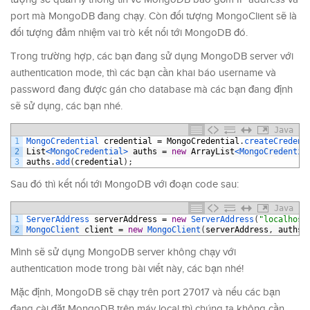
port mà MongoDB đang chạy. Còn đối tượng MongoClient sẽ là
đối tượng đảm nhiệm vai trò kết nối tới MongoDB đó.
Trong trường hợp, các bạn đang sử dụng MongoDB server với
authentication mode, thì các bạn cần khai báo username và
password đang được gán cho database mà các bạn đang định
sẽ sử dụng, các bạn nhé.
Java
1
MongoCredential 
credential
=
MongoCredential
.
createCredent
2
List
<MongoCredential>
auths
=
new
ArrayList
<MongoCredentia
3
auths
.
add
(
credential
)
;
Sau đó thì kết nối tới MongoDB với đoạn code sau:
Java
1
ServerAddress 
serverAddress
=
new
ServerAddress
(
"localhost
2
MongoClient 
client
=
new
MongoClient
(
serverAddress
,
auths
)
Mình sẽ sử dụng MongoDB server không chạy với
authentication mode trong bài viết này, các bạn nhé!
Mặc định, MongoDB sẽ chạy trên port 27017 và nếu các bạn
đang cài đặt MongoDB trên máy local thì chúng ta không cần