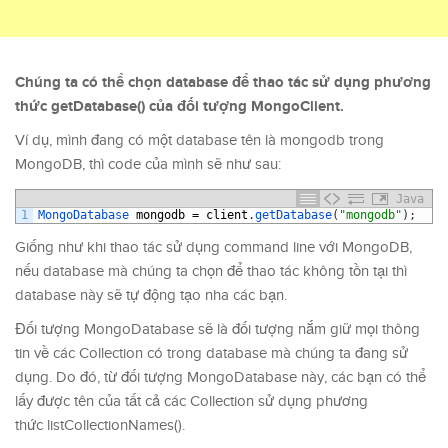
Chúng ta có thể chọn database để thao tác sử dụng phương
thức getDatabase() của đối tượng MongoClient.
Ví dụ, mình đang có một database tên là mongodb trong
MongoDB, thì code của mình sẽ như sau:
Java
1
MongoDatabase 
mongodb
=
client
.
getDatabase
(
"mongodb"
)
;
Giống như khi thao tác sử dụng command line với MongoDB,
nếu database mà chúng ta chọn để thao tác không tồn tại thì
database này sẽ tự động tạo nha các bạn.
Đối tượng MongoDatabase sẽ là đối tượng nắm giữ mọi thông
tin về các Collection có trong database mà chúng ta đang sử
dụng. Do đó, từ đối tượng MongoDatabase này, các bạn có thể
lấy được tên của tất cả các Collection sử dụng phương
thức listCollectionNames().