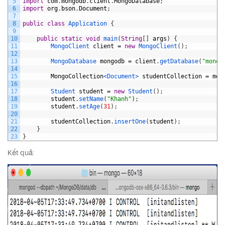
5
import
com
.
mongodb
.
client
.
MongoDatabase
;
6
import
org
.
bson
.
Document
;
7
8
public
class
Application
{
9
10
public
static
void
main
(
String
[
]
args
)
{
11
MongoClient 
client
=
new
MongoClient
(
)
;
12
13
MongoDatabase 
mongodb
=
client
.
getDatabase
(
"mongo
14
15
MongoCollection
<Document>
studentCollection
=
mon
16
17
Student 
student
=
new
Student
(
)
;
18
student
.
setName
(
"Khanh"
)
;
19
student
.
setAge
(
31
)
;
20
21
studentCollection
.
insertOne
(
student
)
;
22
}
23
}
Kết quả: