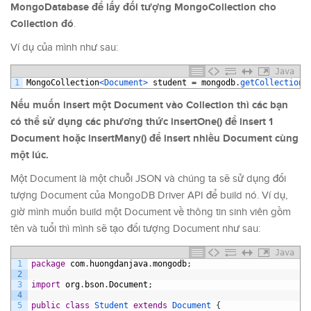
MongoDatabase để lấy đối tượng MongoCollection cho
Collection đó
.
Ví dụ của mình như sau:
Java
1
MongoCollection
<Document>
student
=
mongodb
.
getCollection
(
Nếu muốn insert một Document vào Collection thì các bạn
có thể sử dụng các phương thức insertOne() để insert 1
Document hoặc insertMany() để insert nhiều Document cùng
một lúc.
Một Document là một chuỗi JSON và chúng ta sẽ sử dụng đối
tượng Document của MongoDB Driver API để build nó. Ví dụ,
giờ mình muốn build một Document về thông tin sinh viên gồm
tên và tuổi thì mình sẽ tạo đối tượng Document như sau:
Java
1
package
com
.
huongdanjava
.
mongodb
;
2
3
import
org
.
bson
.
Document
;
4
5
public
class
Student
extends
Document
{