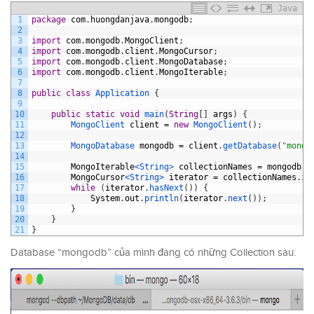
Java
1
package
com
.
huongdanjava
.
mongodb
;
2
3
import
com
.
mongodb
.
MongoClient
;
4
import
com
.
mongodb
.
client
.
MongoCursor
;
5
import
com
.
mongodb
.
client
.
MongoDatabase
;
6
import
com
.
mongodb
.
client
.
MongoIterable
;
7
8
public
class
Application
{
9
10
public
static
void
main
(
String
[
]
args
)
{
11
MongoClient 
client
=
new
MongoClient
(
)
;
12
13
MongoDatabase 
mongodb
=
client
.
getDatabase
(
"mongo
14
15
MongoIterable
<String>
collectionNames
=
mongodb
.
l
16
MongoCursor
<String>
iterator
=
collectionNames
.
it
17
while
(
iterator
.
hasNext
(
)
)
{
18
System
.
out
.
println
(
iterator
.
next
(
)
)
;
19
}
20
}
21
}
Database “mongodb” của mình đang có những Collection sau: