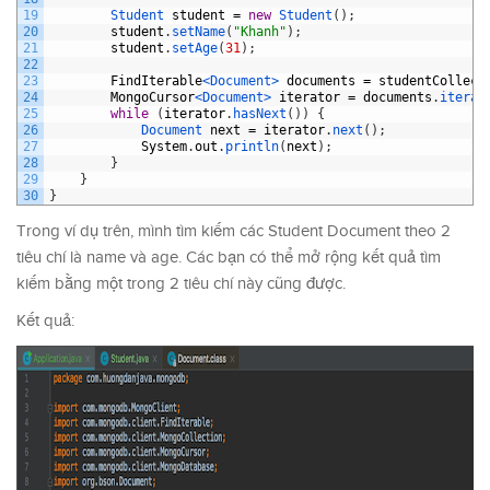
19
Student 
student
=
new
Student
(
)
;
20
student
.
setName
(
"Khanh"
)
;
21
student
.
setAge
(
31
)
;
22
23
FindIterable
<Document>
documents
=
studentCollect
24
MongoCursor
<Document>
iterator
=
documents
.
iterat
25
while
(
iterator
.
hasNext
(
)
)
{
26
Document 
next
=
iterator
.
next
(
)
;
27
System
.
out
.
println
(
next
)
;
28
}
29
}
30
}
Trong ví dụ trên, mình tìm kiếm các Student Document theo 2
tiêu chí là name và age. Các bạn có thể mở rộng kết quả tìm
kiếm bằng một trong 2 tiêu chí này cũng được.
Kết quả: