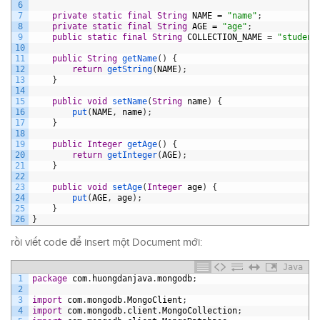
6
7
private
static
final
String
NAME
=
"name"
;
8
private
static
final
String
AGE
=
"age"
;
9
public
static
final
String
COLLECTION_NAME
=
"student
10
11
public
String
getName
(
)
{
12
return
getString
(
NAME
)
;
13
}
14
15
public
void
setName
(
String
name
)
{
16
put
(
NAME
,
name
)
;
17
}
18
19
public
Integer
getAge
(
)
{
20
return
getInteger
(
AGE
)
;
21
}
22
23
public
void
setAge
(
Integer
age
)
{
24
put
(
AGE
,
age
)
;
25
}
26
}
rồi viết code để insert một Document mới:
Java
1
package
com
.
huongdanjava
.
mongodb
;
2
3
import
com
.
mongodb
.
MongoClient
;
4
import
com
.
mongodb
.
client
.
MongoCollection
;