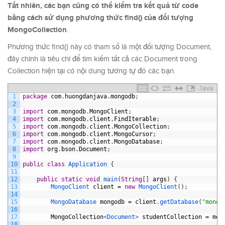
Tất nhiên, các bạn cũng có thể kiểm tra kết quả từ code
bằng cách sử dụng phương thức find() của đối tượng
MongoCollection
.
Phương thức find() này có tham số là một đối tượng Document,
đây chính là tiêu chí để tìm kiếm tất cả các Document trong
Collection hiện tại có nội dung tương tự đó các bạn.
Java
1
package
com
.
huongdanjava
.
mongodb
;
2
3
import
com
.
mongodb
.
MongoClient
;
4
import
com
.
mongodb
.
client
.
FindIterable
;
5
import
com
.
mongodb
.
client
.
MongoCollection
;
6
import
com
.
mongodb
.
client
.
MongoCursor
;
7
import
com
.
mongodb
.
client
.
MongoDatabase
;
8
import
org
.
bson
.
Document
;
9
10
public
class
Application
{
11
12
public
static
void
main
(
String
[
]
args
)
{
13
MongoClient 
client
=
new
MongoClient
(
)
;
14
15
MongoDatabase 
mongodb
=
client
.
getDatabase
(
"mongo
16
17
MongoCollection
<Document>
studentCollection
=
mon
18