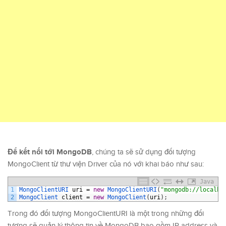
Để kết nối tới MongoDB
, chúng ta sẽ sử dụng đối tượng
MongoClient từ thư viện Driver của nó với khai báo như sau:
Java
1
MongoClientURI 
uri
=
new
MongoClientURI
(
"mongodb://localho
2
MongoClient 
client
=
new
MongoClient
(
uri
)
;
Trong đó đối tượng MongoClientURI là một trong những đối
tượng sẽ quản lý thông tin về MongoDB bao gồm IP address và