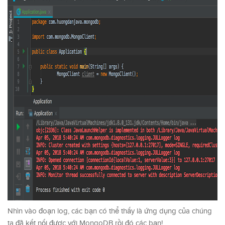
Nhìn vào đoạn log, các bạn có thể thấy là ứng dụng của chúng
ta đã kết nối được với MongoDB rồi đó các bạn!