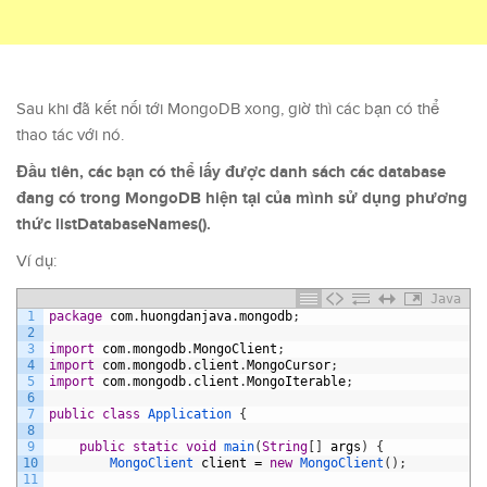
Sau khi đã kết nối tới MongoDB xong, giờ thì các bạn có thể
thao tác với nó.
Đầu tiên, các bạn có thể lấy được danh sách các database
đang có trong MongoDB hiện tại của mình sử dụng phương
thức listDatabaseNames().
Ví dụ:
Java
1
package
com
.
huongdanjava
.
mongodb
;
2
3
import
com
.
mongodb
.
MongoClient
;
4
import
com
.
mongodb
.
client
.
MongoCursor
;
5
import
com
.
mongodb
.
client
.
MongoIterable
;
6
7
public
class
Application
{
8
9
public
static
void
main
(
String
[
]
args
)
{
10
MongoClient 
client
=
new
MongoClient
(
)
;
11