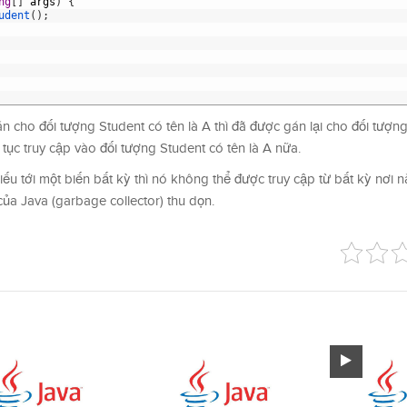
ng
[
]
args
)
{
udent
(
)
;
án cho đối tượng Student có tên là A thì đã được gán lại cho đối tượn
 tục truy cập vào đối tượng Student có tên là A nữa.
u tới một biến bất kỳ thì nó không thể được truy cập từ bất kỳ nơi n
ủa Java (garbage collector) thu dọn.