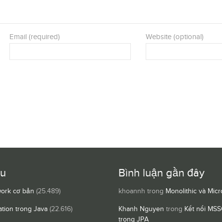
Email (required)
Website (optional)
ều
Bình luận gần đây
ork cơ bản
(25.489)
khoannh
trong
Monolithic và Micr
ation trong Java
(22.616)
Khanh Nguyen
trong
Kết nối MSS
trong JPA