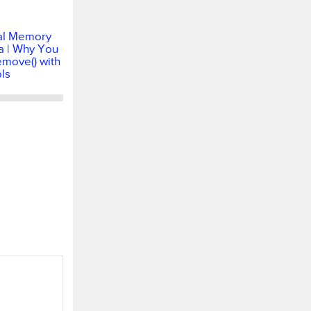
al Memory
a | Why You
emove() with
ls