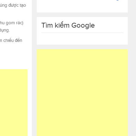
húng được tạo
thu gom rác)
Tìm kiếm Google
dụng.
m chiếu đến