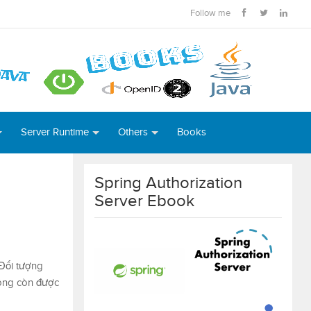
Follow me
Server Runtime
Others
Books
Spring Authorization
Server Ebook
 Đối tượng
hông còn được