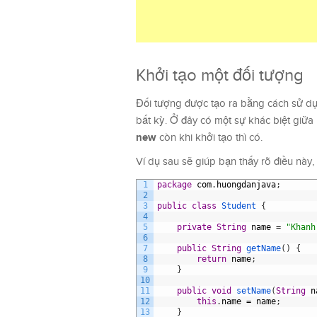
Khởi tạo một đối tượng
Đối tượng được tạo ra bằng cách sử d
bất kỳ. Ở đây có một sự khác biệt giữa
new
còn khi khởi tạo thì có.
Ví dụ sau sẽ giúp bạn thấy rõ điều này,
1
package
com
.
huongdanjava
;
2
3
public
class
Student
{
4
5
private
String
name
=
"Khanh
6
7
public
String
getName
(
)
{
8
return
name
;
9
}
10
11
public
void
setName
(
String
n
12
this
.
name
=
name
;
13
}