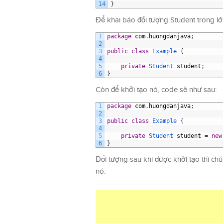
14
}
Để khai báo đối tượng Student trong l
1
package
com
.
huongdanjava
;
2
3
public
class
Example
{
4
5
private
Student 
student
;
6
}
Còn để khởi tạo nó, code sẽ như sau:
1
package
com
.
huongdanjava
;
2
3
public
class
Example
{
4
5
private
Student 
student
=
new
6
}
Đối tượng sau khi được khởi tạo thì chú
nó.