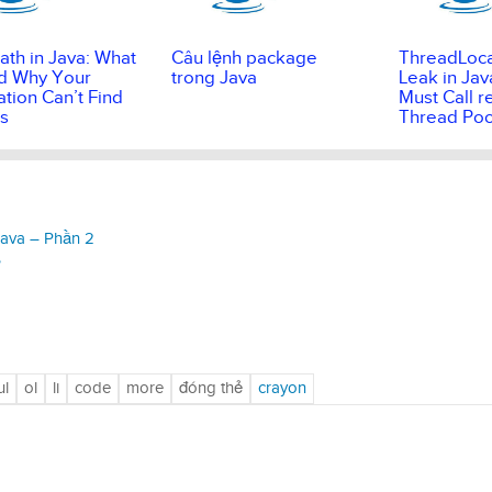
ath in Java: What
Câu lệnh package
ThreadLoc
and Why Your
trong Java
Leak in Jav
ation Can’t Find
Must Call r
s
Thread Poo
Java – Phần 2
?