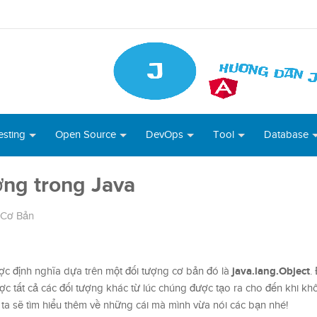
esting
Open Source
DevOps
Tool
Database
ợng trong Java
 Cơ Bản
java.lang.Object
ợc định nghĩa dựa trên một đối tượng cơ bản đó là
.
ợc tất cả các đối tượng khác từ lúc chúng được tạo ra cho đến khi k
 ta sẽ tìm hiểu thêm về những cái mà mình vừa nói các bạn nhé!