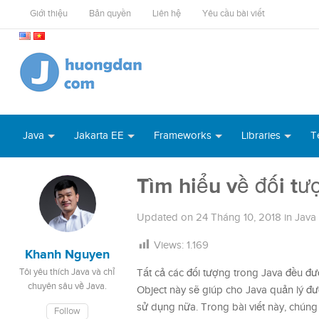
Giới thiệu
Bản quyền
Liên hệ
Yêu cầu bài viết
Java
Jakarta EE
Frameworks
Libraries
T
Tìm hiểu về đối tư
Updated on
24 Tháng 10, 2018
in
Java
Views:
1.169
Khanh Nguyen
Tôi yêu thích Java và chỉ
Tất cả các đối tượng trong Java đều đư
chuyên sâu về Java.
Object này sẽ giúp cho Java quản lý đư
sử dụng nữa. Trong bài viết này, chúng
Follow