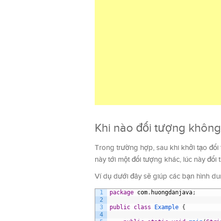
Khi nào đối tượng không
Trong trường hợp, sau khi khởi tạo đối 
này tới một đối tượng khác, lúc này đối
Ví dụ dưới đây sẽ giúp các bạn hình du
1
package
com
.
huongdanjava
;
2
3
public
class
Example
{
4