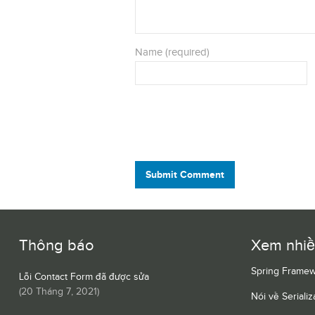
Name (required)
Submit Comment
Thông báo
Xem nhi
Spring Framew
Lỗi Contact Form đã được sửa
(
20 Tháng 7, 2021
)
Nói về Serializ