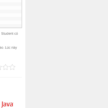
g Student có
ào. Lúc này