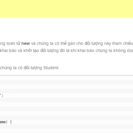
new
ụng toán tử
và chúng ta có thể gán cho đối tượng này tham chiếu
 khai báo và khởi tạo đối tượng đó là khi khai báo chúng ta không dù
 chúng ta có đối tượng Student:
"
;
ame
)
{