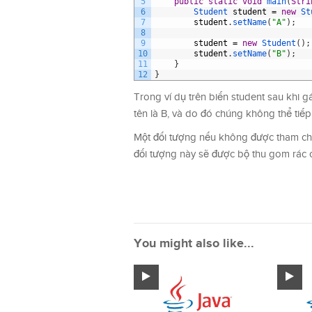
5
public
static
void
main
(
Stri
6
Student 
student
=
new
St
7
student
.
setName
(
"A"
)
;
8
9
student
=
new
Student
(
)
;
10
student
.
setName
(
"B"
)
;
11
}
12
}
Trong ví dụ trên biến student sau khi g
tên là B, và do đó chúng không thể tiếp
Một đối tượng nếu không được tham chiế
đối tượng này sẽ được bộ thu gom rác c
You might also like...