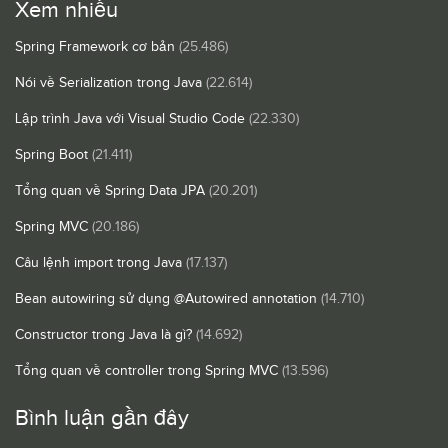
Xem nhiều
Spring Framework cơ bản
(25.486)
Nói về Serialization trong Java
(22.614)
Lập trình Java với Visual Studio Code
(22.330)
Spring Boot
(21.411)
Tổng quan về Spring Data JPA
(20.201)
Spring MVC
(20.186)
Câu lệnh import trong Java
(17.137)
Bean autowiring sử dụng @Autowired annotation
(14.710)
Constructor trong Java là gì?
(14.692)
Tổng quan về controller trong Spring MVC
(13.596)
Bình luận gần đây