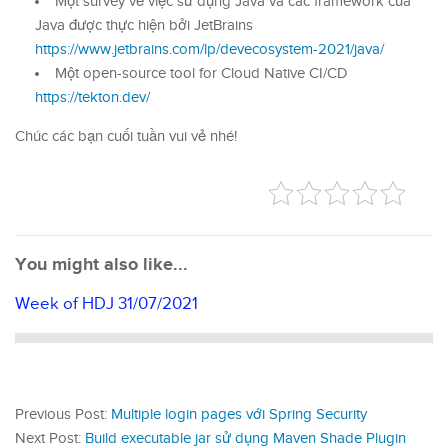
Một survey về việc sử dụng Java và các framework của
Java được thực hiện bởi JetBrains
https://www.jetbrains.com/lp/devecosystem-2021/java/
Một open-source tool for Cloud Native CI/CD
https://tekton.dev/
Chúc các bạn cuối tuần vui vẻ nhé!
You might also like...
Week of HDJ 31/07/2021
Previous Post:
Multiple login pages với Spring Security
Next Post:
Build executable jar sử dụng Maven Shade Plugin