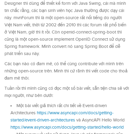
Designer thì dùng để thiết kế form với Java Swing, cái mà mình
tin chắc rằng, các bạn sinh viên học Java thường được dạy cái
này. mvnForum thì là một open-source rất nổi tiếng do người
Việt Nam viết, thời từ 2002 đến 2010 thì các forum rất phổ biến
ở Việt Nam, giờ thì ít rồi. Còn openid-connect-spring-boot thì
cũng là một open-source implement OpenID Connect sử dụng
Spring framework. Mình convert nó sang Spring Boot để dễ
phát triển sau này.
Các bạn nào có đam mê, có thể cùng contribute với mình trên
những open-source trên. Mình thì cứ rãnh thì viết code cho thoả
đam mê thôi.
Tuần rồi thì mình cũng có đọc một số bài viết, sẵn tiện chia sẽ với
mọi người, như bên dưới:
Một bài viết giả thích rất chi tiết về Event-driven
Architectures
https://www.asyncapi.com/docs/getting-
started/event-driven-architectures
và AsyncAPI Hello World
https://www.asyncapi.com/docs/getting-started/hello-world