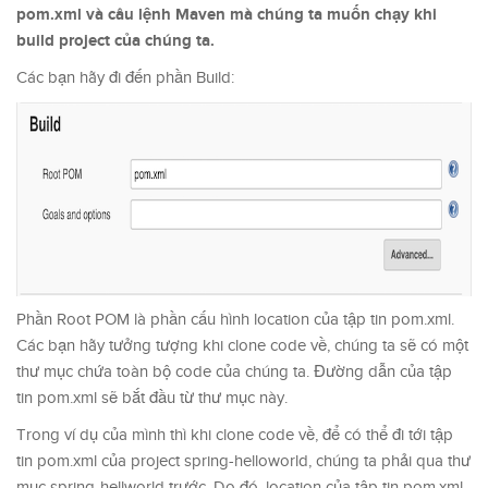
pom.xml và câu lệnh Maven mà chúng ta muốn chạy khi
build project của chúng ta.
Các bạn hãy đi đến phần Build:
Phần Root POM là phần cấu hình location của tập tin pom.xml.
Các bạn hãy tưởng tượng khi clone code về, chúng ta sẽ có một
thư mục chứa toàn bộ code của chúng ta. Đường dẫn của tập
tin pom.xml sẽ bắt đầu từ thư mục này.
Trong ví dụ của mình thì khi clone code về, để có thể đi tới tập
tin pom.xml của project spring-helloworld, chúng ta phải qua thư
mục spring-hellworld trước. Do đó, location của tập tin pom.xml