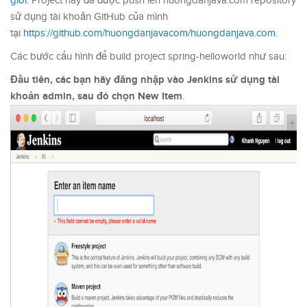
giới
. Project này đã được push lên huongdanjava.com repository
sử dụng tài khoản GitHub của mình
tại
https://github.com/huongdanjavacom/huongdanjava.com
.
Các bước cấu hình để build project spring-helloworld như sau:
Đầu tiên, các bạn hãy đăng nhập vào Jenkins sử dụng tài
khoản admin, sau đó chọn New Item
.