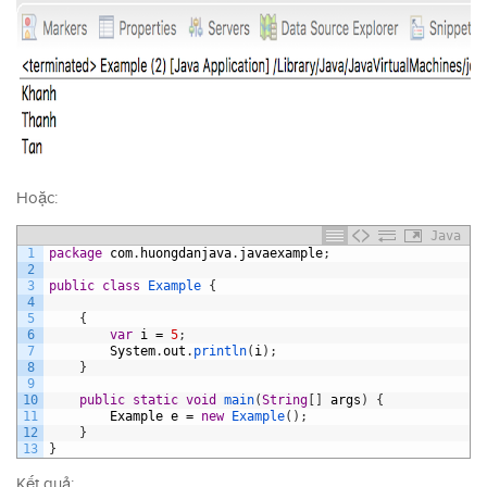
Hoặc:
Java
1
package
com
.
huongdanjava
.
javaexample
;
2
3
public
class
Example
{
4
5
{
6
var
i
=
5
;
7
System
.
out
.
println
(
i
)
;
8
}
9
10
public
static
void
main
(
String
[
]
args
)
{
11
Example
e
=
new
Example
(
)
;
12
}
13
}
Kết quả: