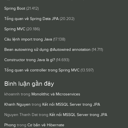
Spring Boot
(21.412)
Tổng quan về Spring Data JPA
(20.202)
Spring MVC
(20.186)
Câu lệnh import trong Java
(17.138)
Bean autowiring sử dụng @Autowired annotation
(14.711)
Constructor trong Java là gì?
(14.693)
Tổng quan về controller trong Spring MVC
(13.597)
Bình luận gần đây
khoannh
trong
Monolithic và Microservices
Khanh Nguyen
trong
Kết nối MSSQL Server trong JPA
Nguyen Thanh Dat
trong
Kết nối MSSQL Server trong JPA
Phong
trong
Cơ bản về Hibernate