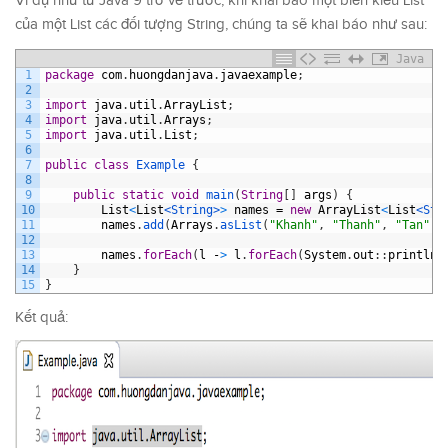
Ví dụ như từ Java 9 trở về trước, khi khai báo một biến kiểu List
của một List các đối tượng String, chúng ta sẽ khai báo như sau:
Java
1
package
com
.
huongdanjava
.
javaexample
;
2
3
import
java
.
util
.
ArrayList
;
4
import
java
.
util
.
Arrays
;
5
import
java
.
util
.
List
;
6
7
public
class
Example
{
8
9
public
static
void
main
(
String
[
]
args
)
{
10
List
<
List
<String>
>
names
=
new
ArrayList
<
List
<Str
11
names
.
add
(
Arrays
.
asList
(
"Khanh"
,
"Thanh"
,
"Tan"
)
)
12
13
names
.
forEach
(
l
-
>
l
.
forEach
(
System
.
out
:
:
println
)
14
}
15
}
Kết quả: