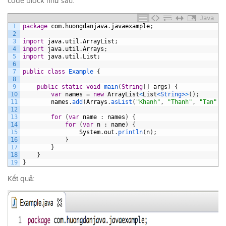
code block như sau:
Java
1
package
com
.
huongdanjava
.
javaexample
;
2
3
import
java
.
util
.
ArrayList
;
4
import
java
.
util
.
Arrays
;
5
import
java
.
util
.
List
;
6
7
public
class
Example
{
8
9
public
static
void
main
(
String
[
]
args
)
{
10
var
names
=
new
ArrayList
<
List
<String>
>
(
)
;
11
names
.
add
(
Arrays
.
asList
(
"Khanh"
,
"Thanh"
,
"Tan"
)
)
12
13
for
(
var
name
:
names
)
{
14
for
(
var
n
:
name
)
{
15
System
.
out
.
println
(
n
)
;
16
}
17
}
18
}
19
}
Kết quả: