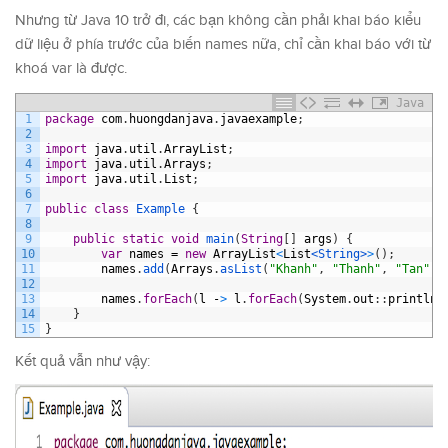
Nhưng từ Java 10 trở đi, các bạn không cần phải khai báo kiểu
dữ liệu ở phía trước của biến names nữa, chỉ cần khai báo với từ
khoá var là được.
Java
1
package
com
.
huongdanjava
.
javaexample
;
2
3
import
java
.
util
.
ArrayList
;
4
import
java
.
util
.
Arrays
;
5
import
java
.
util
.
List
;
6
7
public
class
Example
{
8
9
public
static
void
main
(
String
[
]
args
)
{
10
var
names
=
new
ArrayList
<
List
<String>
>
(
)
;
11
names
.
add
(
Arrays
.
asList
(
"Khanh"
,
"Thanh"
,
"Tan"
)
)
12
13
names
.
forEach
(
l
-
>
l
.
forEach
(
System
.
out
:
:
println
)
14
}
15
}
Kết quả vẫn như vậy: