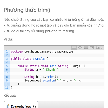
Phương thức trim()
Nếu chuỗi String của các bạn có nhiều kí tự trống ở hai đầu hoặc
kí tự xuống dòng hoặc một tab và bây giờ bạn muốn xóa những
kí tự đó đi thì hãy sử dụng phương thức trim().
Ví dụ:
Java
1
package
com
.
huongdanjava
.
javaexample
;
2
3
public
class
Example
{
4
5
public
static
void
main
(
String
[
]
args
)
{
6
String
a
=
" Khanh "
;
7
8
String
b
=
a
.
trim
(
)
;
9
System
.
out
.
println
(
"-"
+
b
+
"-"
)
;
10
}
11
}
Kết quả: