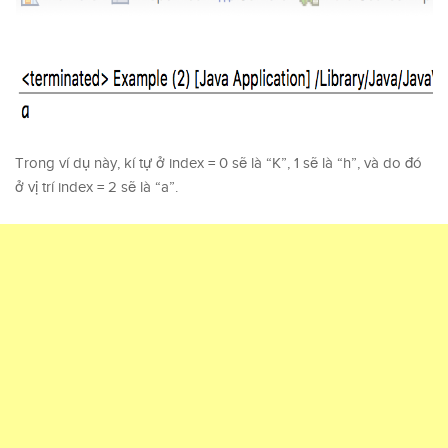
Trong ví dụ này, kí tự ở index = 0 sẽ là “K”, 1 sẽ là “h”, và do đó
ở vị trí index = 2 sẽ là “a”.