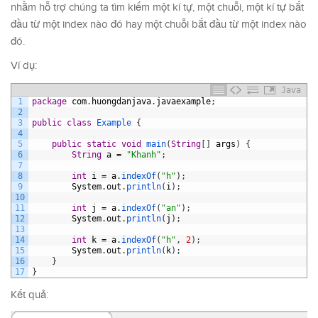
nhằm hỗ trợ chúng ta tìm kiếm một kí tự, một chuỗi, một kí tự bắt
đầu từ một index nào đó hay một chuỗi bắt đầu từ một index nào
đó.
Ví dụ:
Java
1
package
com
.
huongdanjava
.
javaexample
;
2
3
public
class
Example
{
4
5
public
static
void
main
(
String
[
]
args
)
{
6
String
a
=
"Khanh"
;
7
8
int
i
=
a
.
indexOf
(
"h"
)
;
9
System
.
out
.
println
(
i
)
;
10
11
int
j
=
a
.
indexOf
(
"an"
)
;
12
System
.
out
.
println
(
j
)
;
13
14
int
k
=
a
.
indexOf
(
"h"
,
2
)
;
15
System
.
out
.
println
(
k
)
;
16
}
17
}
Kết quả: