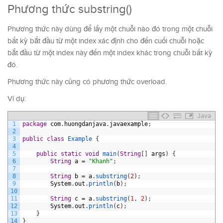
Phương thức substring()
Phương thức này dùng để lấy một chuỗi nào đó trong một chuỗi
bất kỳ bắt đầu từ một index xác định cho đến cuối chuỗi hoặc
bắt đầu từ một index này đến một index khác trong chuỗi bất kỳ
đó.
Phương thức này cũng có phương thức overload.
Ví dụ:
Java
1
package
com
.
huongdanjava
.
javaexample
;
2
3
public
class
Example
{
4
5
public
static
void
main
(
String
[
]
args
)
{
6
String
a
=
"Khanh"
;
7
8
String
b
=
a
.
substring
(
2
)
;
9
System
.
out
.
println
(
b
)
;
10
11
String
c
=
a
.
substring
(
1
,
2
)
;
12
System
.
out
.
println
(
c
)
;
13
}
14
}