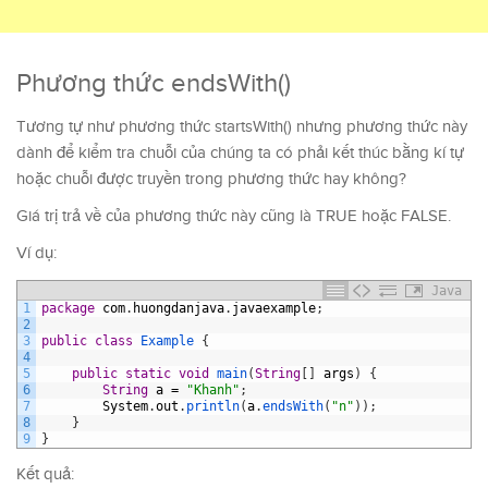
Phương thức endsWith()
Tương tự như phương thức startsWith() nhưng phương thức này
dành để kiểm tra chuỗi của chúng ta có phải kết thúc bằng kí tự
hoặc chuỗi được truyền trong phương thức hay không?
Giá trị trả về của phương thức này cũng là TRUE hoặc FALSE.
Ví dụ:
Java
1
package
com
.
huongdanjava
.
javaexample
;
2
3
public
class
Example
{
4
5
public
static
void
main
(
String
[
]
args
)
{
6
String
a
=
"Khanh"
;
7
System
.
out
.
println
(
a
.
endsWith
(
"n"
)
)
;
8
}
9
}
Kết quả: