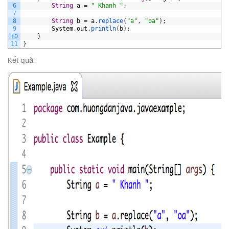
6
String
a
=
" Khanh "
;
7
8
String
b
=
a
.
replace
(
"a"
,
"oa"
)
;
9
System
.
out
.
println
(
b
)
;
10
}
11
}
Kết quả: