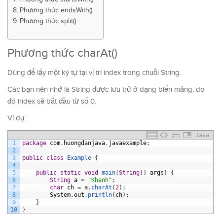
Phương thức endsWith()
Phương thức split()
Phương thức charAt()
Dùng để lấy một ký tự tại vị trí index trong chuỗi String.
Các bạn nên nhớ là String được lưu trữ ở dạng biến mảng, do
đó index sẽ bắt đầu từ số 0.
Ví dụ:
Java
1
package
com
.
huongdanjava
.
javaexample
;
2
3
public
class
Example
{
4
5
public
static
void
main
(
String
[
]
args
)
{
6
String
a
=
"Khanh"
;
7
char
ch
=
a
.
charAt
(
2
)
;
8
System
.
out
.
println
(
ch
)
;
9
}
10
}