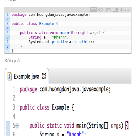
Java
1
package
com
.
huongdanjava
.
javaexample
;
2
3
public
class
Example
{
4
5
public
static
void
main
(
String
[
]
args
)
{
6
String
a
=
"Khanh"
;
7
System
.
out
.
println
(
a
.
length
(
)
)
;
8
}
9
}
Kết quả: