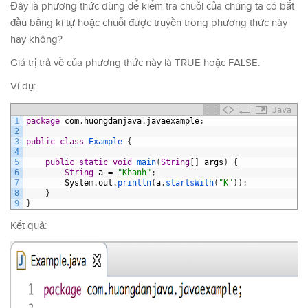
Đây là phương thức dùng để kiểm tra chuỗi của chúng ta có bắt
đầu bằng kí tự hoặc chuỗi được truyền trong phương thức này
hay không?
Giá trị trả về của phương thức này là TRUE hoặc FALSE.
Ví dụ:
Java
1
package
com
.
huongdanjava
.
javaexample
;
2
3
public
class
Example
{
4
5
public
static
void
main
(
String
[
]
args
)
{
6
String
a
=
"Khanh"
;
7
System
.
out
.
println
(
a
.
startsWith
(
"K"
)
)
;
8
}
9
}
Kết quả: