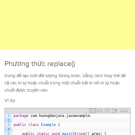
Phương thức replace()
Dùng để tạo mới đối tượng String khác, bằng cách thay thế tất
cả các kí tự hoặc chuỗi trong một chuỗi bất kì với kí tự hoặc
chuỗi được truyền vào.
Ví dụ:
Java
1
package
com
.
huongdanjava
.
javaexample
;
2
3
public
class
Example
{
4
5
public
static
void
main
(
String
[
]
args
)
{