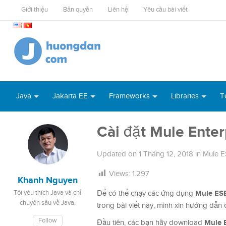
Giới thiệu
Bản quyền
Liên hệ
Yêu cầu bài viết
Java
Jakarta EE
Frameworks
Libraries
T
Cài đặt Mule Enter
Updated on
1 Tháng 12, 2018
in
Mule 
Views:
1.297
Khanh Nguyen
Mule ES
Tôi yêu thích Java và chỉ
Để có thể chạy các ứng dụng
chuyên sâu về Java.
trong bài viết này, mình xin hướng dẫn 
Follow
Mule E
Đầu tiên, các bạn hãy download