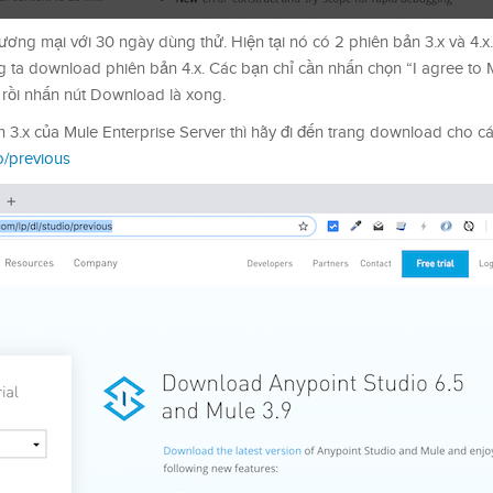
ương mại với 30 ngày dùng thử. Hiện tại nó có 2 phiên bản 3.x và 4.x.
 ta download phiên bản 4.x. Các bạn chỉ cần nhấn chọn “I agree to 
 rồi nhấn nút Download là xong.
.x của Mule Enterprise Server thì hãy đi đến trang download cho c
o/previous