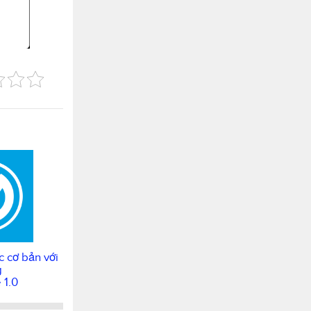
c cơ bản với
g
 1.0