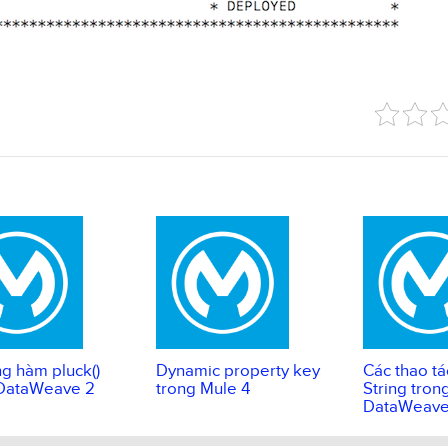
g hàm pluck()
Dynamic property key
Các thao tá
 DataWeave 2
trong Mule 4
String tron
DataWeave