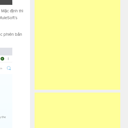
 Mặc định thì
MuleSoft’s
ác phiên bản