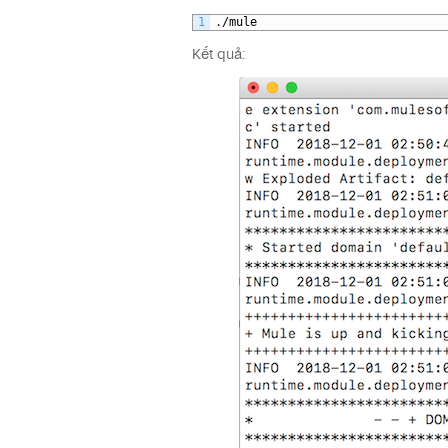
1
.
/
mule
Kết quả: