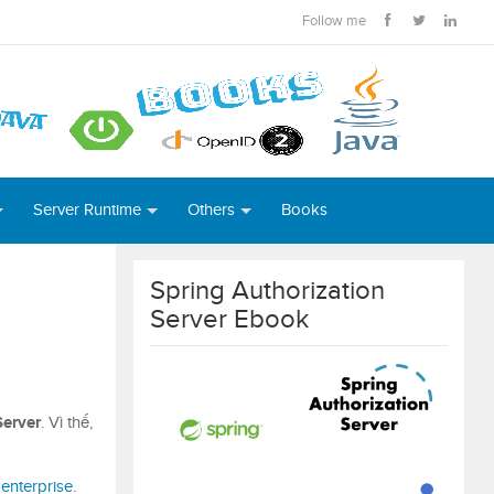
Follow me
Server Runtime
Others
Books
Spring Authorization
Server Ebook
Server
. Vì thế,
enterprise
.