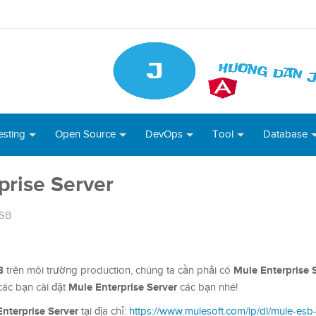
esting
Open Source
DevOps
Tool
Database
prise Server
ESB
B
Mule Enterprise 
trên môi trường production, chúng ta cần phải có
Mule Enterprise Server
các bạn cài đặt
các bạn nhé!
nterprise Server
tại địa chỉ:
https://www.mulesoft.com/lp/dl/mule-esb-