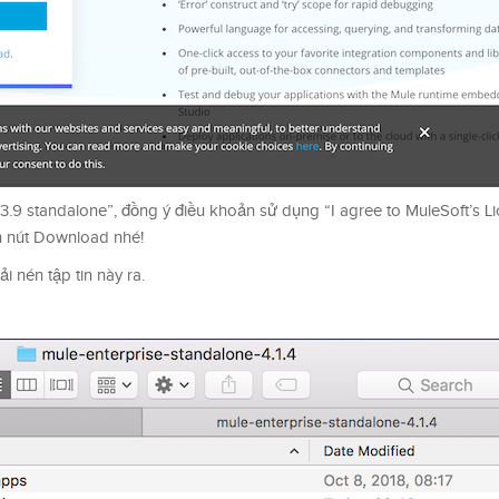
3.9 standalone”, đồng ý điều khoản sử dụng “I agree to MuleSoft’s L
ấn nút Download nhé!
 nén tập tin này ra.